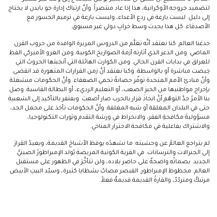
لتضميد جروحه الأوكرانية، هذا إذا عاد منتصراً. وأنَّ ارتباك إدارة جو بايدن لا يحتاج
إلى دليل. ليست بارعة في ردع الأعداء، وليست بارعة في ترميم الجسور مع
الأصدقاء. كل هذا يحدث وسط خرابٍ دولي غير مسبوق.
خدعَنا العالم. كنا نعتقد أنَّه تعلَّم من الدروس المريرة الوافدة من حروب القرن
الماضي. ومن الذعر الذي أثارته أزمة الصواريخ الكوبية. ومن الغزو الأميركي الفظ
للعراق في بدايات القرن الحالي. ومن الكوارث الهائلة التي أنجبتها الحروبُ التي
خِيضت مباشرة أو بالواسطة. وكنا نعتقد أنَّ زمن القرارات المتهورة قد انقضى.
وأنَّ مبادئ الأمم المتحدة توفّر حصانةً تحمي الضعفاء. وأنَّ الحكومات منشغلة
بإخراج مواطنيها من الخبز الصعب، أو التعليم الرديء، أو البطالة القاسية. وصل
بنا الأمرُ حدَّ التوهّمِ أنَّ اتخاذَ قرار بالحرب صار أصعبَ. ويفتقر بالتأكيد إلى الشعبية
حتى في البلدان المغلقة أو شبه المغلقة. وأنَّ الحكومات تأخذ على محمل الجد،
مسؤوليةَ مكافحةِ الفقر، والانخراط في ورشة التقدم وثورات التكنولوجيا،
والاشتراك بفاعلية في مكافحة الاحترار المناخي.
لم يتراجع العالمُ عن وحشيته. ما نشهدُه يوقظ الأشباحَ القديمة، ويعيدُ القرارَ
إلى الجنرالات والترسانات. في القرية الكونية المريضة يُولد الإمبراطورُ الصينيُّ
الجديد. بصماتُه واضحةٌ على حاضر بلاده، ولن تتأخَّرَ في الظهور على مستقبل
العالم. محظوظ الإمبراطور. القيصر مصابٌ بشظايا كثيرة، وسيّد البيتِ الأبيض
مرتبكٌ ومتردّدٌ، والقارةُ القديمة قديمةٌ فعلاً.