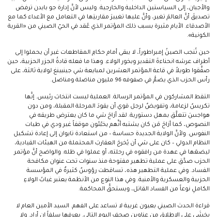
والأجبان، إلى السياستين الداخلية والخارجية. وليس لأنَّ إدارة جو بايدن ترفض
تصديقَ أنَّ العالمَ تغير، وأنَّ عليها تغييرَ مقاربتِها في التعامل مع الأعداء كما مع
الأصدقاء. الأيام مثيرة بسبب ذلك المؤتمر الذي عُقد في الحيّ الصيني من «القرية
الكونية».
حين تُنجب الصينُ إمبراطوراً، لا يبقى أمام حكامِ المقاطعات غير أن يحملوا إلى
أطراف عرشه انحناءةَ التقدير وبخور الولاء. وهذا ما فعله قادةُ الجزر الحزبية، حين
صفَّقوا طويلاً في قاعة المؤتمر العشرين لمبايعة شي جينبينغ لولاية ثالثة، على
رأس الحزب الذي يضمُّ في صفوفه 96 مليون مناضلة ومناضل.
التقط المشاركون في المؤتمر الرسالة. العملية ليست انتخابَ رئيس. إنَّها
تكريسٌ لزعامة، وتفويضٌ لرجل قوي أن يقودَ المرحلة المقبلة، ومن دون
هواجسَ تتعلَّق بمهل دستورية. لقد أزاحَ شي ما كان يعترض طريقه في
النصوص، كما أزاحَ مَن كان يشتبه أنَّهم يخبّئون موقفاً غير ودي في طيات
النفوس. ولأنَّ الولاية الجديدة حساسة – من استعادة تايوان إلى إعادة تشكيل
النظام الدولي – كان على شي أن يُخرجَ العقاربَ المحتملة من الهيئات القيادية،
ليضعَها في عهدة من رافقوه في رحلته، أو عملوا في ظله. والواضح أنَّ مؤتمر
الحزب صدَّق على عملية تطهير مفتوحة منذ سنوات تحت عنوان مكافحة
الفساد. وفي عملية التطهير هذه، تساقطت رؤوسٌ كثيرةٌ في المؤسسة
الحزبية والعسكرية والأمنية. وفي هذا النوع من الأنظمة يعتبر غيابُ الولاءِ
الكاملِ نوعاً من الفساد القاتل، ويستحقُّ المحاكمة.
قراءة الحدث الصيني بعيون غربية لا تساعد على الفهم. السيد الأمين العام لا
يخشَى على الإطلاق من عناوين صحف اليوم التالي. يعرفها سلفاً إن أراد. ولا