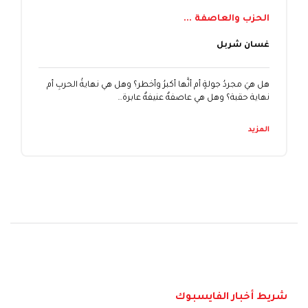
الحزب والعاصفة ...
غسان شربل
هل هيَ مجردُ جولةٍ أم أنَّها أكبرُ وأخطر؟ وهل هي نهايةُ الحربِ أم
نهاية حقبة؟ وهل هي عاصفةٌ عنيفةٌ عابرة…
المزيد
شريط أخبار الفايسبوك