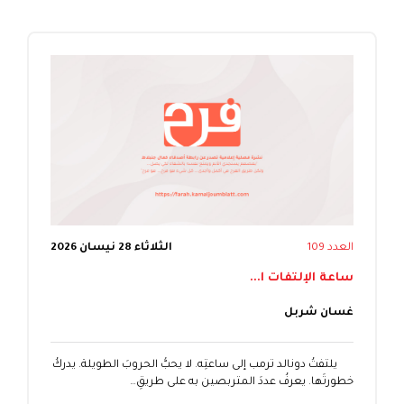
العدد 109
الثلاثاء 28 نيسان 2026
ساعة الإلتفات ا...
غسان شربل
يلتفتُ دونالد ترمب إلى ساعتِه. لا يحبُّ الحروبَ الطويلة. يدركُ
خطورتَها. يعرفُ عددَ المتربصين به على طريقِ…