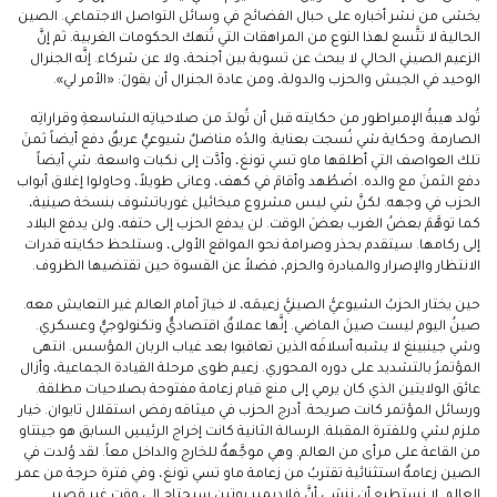
يخشى من نشر أخباره على حبال الفضائح في وسائل التواصل الاجتماعي. الصين
الحالية لا تتَّسع لهذا النوع من المراهقات التي تُنهك الحكومات الغربية. ثم إنَّ
الزعيم الصيني الحالي لا يبحث عن تسوية بين أجنحة، ولا عن شركاء. إنَّه الجنرال
الوحيد في الجيش والحزب والدولة، ومن عادة الجنرال أن يقولَ: «الأمر لي».
تُولد هيبةُ الإمبراطور من حكايته قبل أن تُولدَ من صلاحياتِه الشاسعةِ وقراراتِه
الصارمة. وحكاية شي نُسجت بعناية. والدُه مناضلٌ شيوعيٌّ عريقٌ دفع أيضاً ثمنَ
تلك العواصف التي أطلقها ماو تسي تونغ، وأدَّت إلى نكبات واسعة. شي أيضاً
دفع الثمنَ مع والده. اضْطُهد وأقامَ في كهف، وعانى طويلاً، وحاولوا إغلاق أبواب
الحزب في وجهه. لكنَّ شي ليس مشروع ميخائيل غورباتشوف بنسخة صينية،
كما توهَّمَ بعضُ الغرب بعضَ الوقت. لن يدفع الحزب إلى حتفه، ولن يدفع البلاد
إلى ركامها. سيتقدم بحذر وصرامة نحو المواقع الأولى، وستلحظ حكايته قدرات
الانتظار والإصرار والمبادرة والحزم، فضلاً عن القسوة حين تقتضيها الظروف.
حين يختار الحزبُ الشيوعيُّ الصينيُّ زعيمَه، لا خيارَ أمام العالم غير التعايش معه.
صينُ اليوم ليست صينَ الماضي. إنَّها عملاقٌ اقتصاديٌّ وتكنولوجيٌّ وعسكري.
وشي جينبينغ لا يشبه أسلافَه الذين تعاقبوا بعد غياب الربان المؤسس. انتهى
المؤتمرُ بالتشديد على دوره المحوري. زعيم طوى مرحلة القيادة الجماعية، وأزال
عائق الولايتين الذي كان يرمي إلى منع قيام زعامة مفتوحة بصلاحيات مطلقة.
ورسائل المؤتمر كانت صريحة. أدرج الحزب في ميثاقه رفض استقلال تايوان. خيار
ملزم لشي وللفترة المقبلة. الرسالة الثانية كانت إخراج الرئيسِ السابق هو جينتاو
من القاعة على مرأى من العالم. وهي موجَّهةٌ للخارج والداخل معاً. لقد وُلدت في
الصين زعامةٌ استثنائية تقتربُ من زعامة ماو تسي تونغ، وفي فترة حرجة من عمر
العالم. لا نستطيع أن ننسَى أنَّ فلاديمير بوتين سيحتاج إلى وقت غير قصير