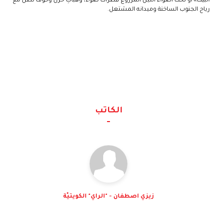
البيت» أو تحت أضواء الليل المزروع قطرات ضوء، وهبّاتِ حزن وخوف تطلّ مع
رياح الجنوب الساخنة وميدانه المشتعل.
الكاتب
زيزي اصطفان - "الراي" الكويتيّة