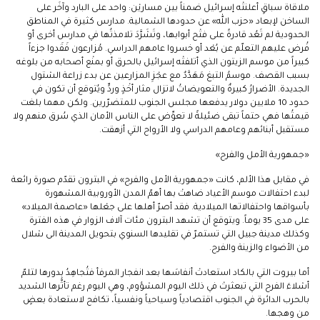
ملاقاة سباقٍ أعلنتْه إسرائيل ضمناً بين مساريْن: واحد على البارد وآخَر على
الساخن لإبعاد «حزب الله» عن حدودها الشمالية. مدارس كثيرة في المناطق
الحدودية لم تَعُد قادرةً على فتْح أبوابها، وتَشَرَّدَ تلامذتُها في مدارس أخرى أو
فُرض عليهم التعلّم عن بُعْد أو خسروا عامهم الدراسي. مُزارعون فَقَدوا جزءاً
كبيراً من موسم الزيتون الذي أتلفتْه إسرائيل بالحرق أو بمنْع أصحابه من بلوغه
بسبب القصف. موسمُ التبغ مَهَدَّدٌ مع عجْزِ المزارعين عن بدء زراعة الشتول
الجديدة. الأضرارُ كبيرةٌ والتعويضاتُ لاتزال مثار أخْذٍ وردٍّ ويُتوقع أن تكون في
حدود 10 ملايين دولار يدفعها مجلس الجنوب للمتضرّرين. ولكن مهما بلغت
قيمتُها فهي حتماً تبقى ضئيلةً لا تعوِّض على الناس الأمان الذي سُرق منهم ولا
مستقبل أبنائهم وعامهم الدراسي ولا الأرواح التي أزهقت.
«جمهورية الأمل والفرح»
في مقابل هذا الألم، كانت «جمهورية الأمل والفرح» في البترون تقدّم صورة رائعة
لبدء احتفالات موسم الأعياد ضاهتْ بها أهمّ المدن الأوروبية المشهورة
بأسواقها واحتفالاتها الميلادية. فقد أصرّ أهلها على جعْلها «عاصمة الميلاد»
على مدى 35 يوماً. ويتوقع أن تشهد البترون مئات آلاف الزوار في هذه الفترة
وكذلك مدينة جبيل التي تستمرّ في تقليدها السنوي بتحويل المدينة الى شلال
من الأضواء والزينة والفرح.
أما بيروت التي بالكاد استعادتْ أنفاسَها بعد انفجار المرفأ فتُجاهِدُ بدورها لتلمّ
أشلاءَ الفرح التي تبعثرتْ في ذلك اليوم المشؤوم، وهي اليوم رغم تأثُّرها الشديد
بالحرب الدائرة في الجنوب اقتصادياً وسياحياً ونفسياً، تكافح لاستعادة بعضٍ
من وهجها.