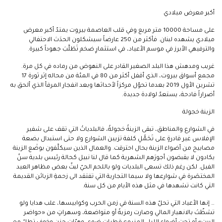
أكبر معرض ميلادي
على مساحة 10000 متر مربع وفي قلب العاصمة بيروت يمتدّ أكبر معرض
ميلادي يشهده لبنان. فأكثر من 250 عارضاً سيشكلون الحدَث الاحتفالي
والترفيهي الأبرز في موسم الأعياد، في استثمارٍ ضخم تَطَلَّبَ جهوداً كبيرة.
غريب ومدهش هذا البلد الصغير القادر على النهوض من رماده في كل مرة.
مجمع أسواق بيروت، الذي أقفل أكثر من 80 في المئة من محاله إثر ثورة 17
تشرين الأول 2019 بعدما تحوّل مركزاً لأحداثها وبعد انفجار المرفأ الذي ألحق به
أضراراً فادحة، يستعدّ لولادة جديدة.
الزينة خجولة
في الشوارع والمناطق، تبقى الزينةُ خجولةً، فالبلدياتُ التي تقف على شفير
الإفلاس غير قادرةٍ على تَحَمُّلِ كلفة تزيين الشوارع ولا حتى استبدال بضعة
مصابيح من أضواء الزينة بحال احترقت. والعمال الذين سيكلَّفون بوضْع الزينة
يكادون لا يقبضون أجورَهم الشهرية كما قال لنا نبيل كحالة رئيس بلدية سنّ
الفيل. لكن رغم ذلك تسعى البلديات ولو باللحم الحيّ لبثّ بعض مظاهر العيد
المختصَرة في شوارعها ولا سيما التجارية التي تفتقد الى زحمةِ الزبائن القديمة
التي كانت تشهدها في مثل هذه الأيام من كل سنة.
… إنها الأعياد التي تحلّ هذه السنة في زمن الحرب وكوابيسها، علب هدايا ولو
تشظّتْ بالانهيار المالي وصارت رمزيةً أو متواضعة، وسهراتٍ من «حواضر