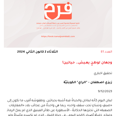
العدد 81
الثلاثاء 2 كانون الثاني 2024
وجهان لوطنٍ يعيش… حياتين!
تحقيق اخباري
زيزي اصطفان - "الراي" الكويتيّة
9/12/2023
لبنان اليوم كأنه لبنانان والحياةُ فيه أشبه بحياتيْن، وطقوسُه أقرب ما تكون إلى
«صيفٍ وشتاءٍ تحت سقف واحد». ربما هي واحدةٌ من عجائب بلاد «المفارقات
الصعبة» التي تختزنها الحكايةُ – الأسطورة عن طائر الفينيق الذي لم يملّ الرمادَ
وغبارَه. خليطُ أضدادٍ كالخبز اليومي في حياة اللبناني الذي لم تكسره مأساةٌ ولم