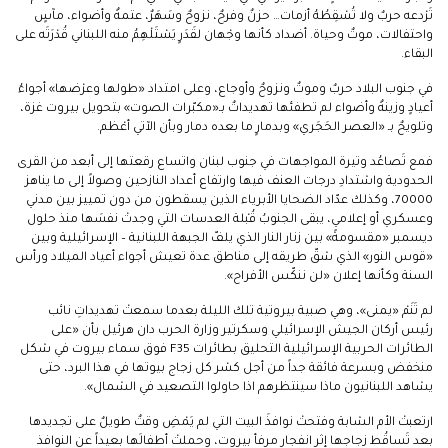
تَرْدعه حربٌ ولا تُسْقِطُهُ أزمات… حزنٌ وفرحٌ، نزوحٌ وسَهَرٌ، عتمةٌ وأضواء، مآسٍ
واحتفالات، موتٌ وحياة. أضداد كأنها وجْهان لقَدَرٍ يَسْتَلْهِمُ منه اللبناني قُدْرَتَه على
البقاء.
في جنوب البلاد حربٌ وموتٌ ونزوحٌ وأوجاع، وعلى امتداد «طولها وعرْضها» أجواءُ
أعيادٍ وزينةٌ وأضواء لم تطفئها تهديداتٌ بـ«مكبّرات الصوت» بتحويل بيروت غزة،
وتلويحٌ بـ «العصر الحَجَري» وبدمارٍ ما بعده دمار وبأن الآتي أعْظم.
فمع تَصاعُد وتيرة المواجهات في جنوب لبنان واتساع رقعتها إلى أبعد من القرى
الحدودية واشتدادِ درجات العنف فيها وارتفاع أعداد النازحين وصولاً إلى ما يناهز
70000، وكذلك عدّاد الضحايا الأبرياء الذين يسقطون من دون تمييز بين مدني
وعسكري أو إعلامي، يبقى الجنوبُ قُبْلة العدسات التي وجدتْ نفسَها منذ حلول
ديسمبر «مقسومةً» بين زنار النار الذي يلفّ الجبهة اللبنانية – الإسرائيلية وبين
«قوس النور» الذي شقّ طريقه إلى مناطق عدة تعيش أجواء أعياد الميلاد ورأس
السنة وكأنها إعلان «لن ننكّس الأفراح».
لم تَنَمْ «يمنى»، وهي صبية بيروتية تلك الليلة بعدما سمعتْ تهديداتِ نائب
رئيس أركان الجيش الإسرائيلي وسكرتير وزارة الحرب دان هرئيل بأن «على
الطائرات الحربية الإسرائيلية التحليق بطائرات F35 فوق سماء بيروت في شكل
منخفض وبسرعة فائقة جداً من أجل كسْر كل زجاج بيوتها في هذا البرد، حتى
يشاهد اللبنانيون ماذا سينتظرهم اذا حاولوا التصعيد في الشمال».
ارتعبتْ الأم الشابة وفتحتْ نوافذَ البيت التي لم يَمْضِ وقتٌ طويلٌ على تجديدها
بعد تَساقُط زجاجها إثر انفجار مرفأ بيروت، وحملتْ أطفالَها بعيداً عن النوافذ