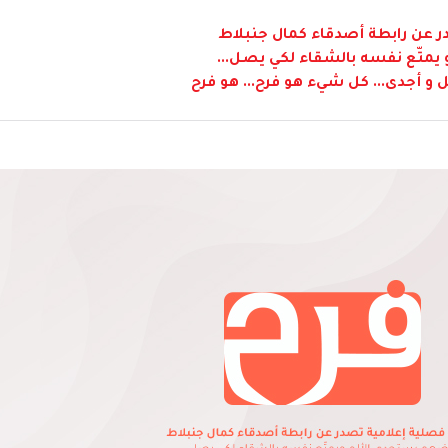
 عن رابطة أصدقاء كمال جنبلاط
متّع نفسه بالشقاء لكي يصل...
 و أجدى... كل شيء هو فرح... هو فرح