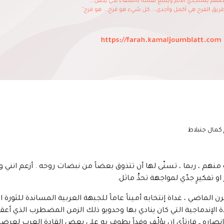
 كمال جنبلاط
منهم ، ربما ، تسنّى لها أن تتذوق بعضاً من نبضات روحه . أزعم انني و
تفكيرٍ جدّي لمواجهة تحدٍّ ماثل.
الماضي ، غداة إنتخابه أميناً عاماً للجبهة العربية المساندة للثورة 
وحدة الإندماجية التي كان ينادي بها وحدويو ذلك الزمن المضطرب الذي أ
ن انصاره ــ فارتأى ان يؤلّف وفداً يطوف به على بعض القادة العرب لع