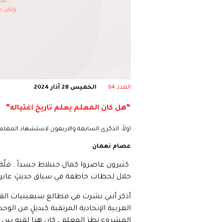
العدد 84
الخميس 28 آذار 2024
“هل كان المعلم يعلم تاريخ اغتياله”
اولاً: الذكرى السابعة والاربعون لاستشهاد المعلم
عصام نعمان
كثيرون عاصروا كمال جنبلاط جسداً . قلّة 
خلال لحظات خاطفة في سياق حديثٍ عابر او 
أذكر أنني نشرت في مطالع سبعينيات القرن 
العربية الإتحادية المرتقبة كبديلٍ من ال
المشروع نظرَ المعلم ــ كان هذا لقبه بي