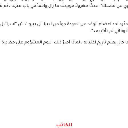
 من فضلك”. عدتُ مهرولاً فوجدته ما زال واقفاً في باب منزله ، ثم قا
ّره احد اعضاء الوفد من العودة جواً من ليبيا الى بيروت لأن “اسرائيل” 
ة وفاتي لم تأتِ بعد”.
كان يعلم تاريخ اغتياله ، لماذا أصرّ ذلك اليوم المشؤوم على مغادرة ا
الكاتب