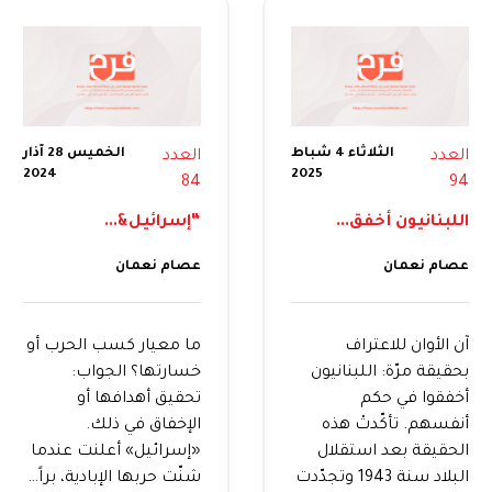
الثلاثاء 4 شباط
الخميس 28 آذار
العدد
العدد
2024
2025
84
94
اللبنانيون أخفق...
“إسرائيل&...
عصام نعمان
عصام نعمان
آن الأوان للاعتراف
ما معيار كسب الحرب أو
بحقيقة مرّة: اللبنانيون
خسارتها؟ الجواب:
أخفقوا في حكم
تحقيق أهدافها أو
أنفسهم. تأكّدتْ هذه
الإخفاق في ذلك.
الحقيقة بعد استقلال
«إسرائيل» أعلنت عندما
البلاد سنة 1943 وتجدّدت
شنّت حربها الإبادية، براً…