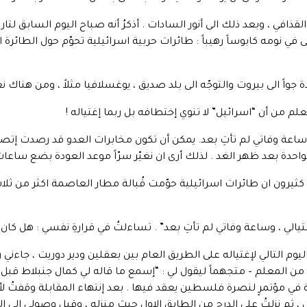
قذافي ، وبعد ذلك الى أنور السادات . أذكرُ أنه صباح اليوم السابق لتار
ى في نومه كابوساً رهيباً : طائرات حربية اسرائيلية تحوّم حول الطائرة ال
ة جواً الى بيروت والتوجّه الى بلد صديق ، يوغسلافيا مثلاً ، ومن هناك نع
 من أن “اسرائيل” لا تنوي إختطافه بل ربما إغتياله !
ي ، وساعة وفاتي لم تأتِ بعد. يمكن أن تكون مخابرات العدو قد رصدت إت
واحدة بعد ظهر الغد . لذلك أرى ان نغيّر سرّاً موعد العودة بضع ساعات
ا كثيرون ان طائرات اسرائيلية حوّمت قُبالة مطار العاصمة اكثر من ثل
يالي ، وساعة وفاتي لم تأتِ بعد” . تساءلتُ في قرارةِ نفسي : هل كان يع
يوم التالي لإغتياله على الطريق العام بين بعقلين ودير دوريت ، جاءني
من المعلم – متجهماً ليقول لي : “إسمع ما قاله لي كمال جنبلاط قبل ي
 في مؤتمرٍ لنصرة فلسطين يعقد فيها . بعد إنتهاء المقابلة وقفتُ لأو
، ثم نزلتُ على الدرج من الطابق الاول حيث منزله ، وقبل وصولي الى 