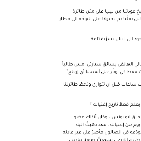
يخ عودتنا من ليبيا على متن طائرة
تي تقلّنا ثم تجبرها على التوجّه الى مطار
ود الى لبنان بسرّية تامة.
صالي الهاتفي بسائق سيارتي امس طالباً
 فقط كي نوفّر على أنفسنا أي إزعاج”.
اث ساعات قبل ان تتوارى وتحطّ طائرتنا
لم فعلاً تاريخ إغتياله ؟
 رفيق ابو يونس – وكان آنذاك عضو
وم من إغتياله . فقد ذهبتُ اليه
دّعه في الصالون فأصرّ على غير عادته
الطابق الارضي سمعتُ صوته يناديني :