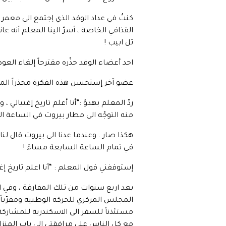
كنتُ في عداد الوفد الذي إجتمع الى معمر ال
القذافي الخاصة ، أسرّ الينا المعلم أنه عان
تل ابيب !
احد أعضاء الوفد حذّره مقترحاً إلغاء العود
عضو آخر إستحسن هذه الفكرة محذراً المعلم
ردّ المعلم بهدؤ :”أنا أعلم تاريخ إغتيال
منه التوجّه الى مطار بيروت في الساعة ال
هكذا صار . وعندما عدنا الى بيروت قال لن
في تمام الساعة السابعة مساءً !
إستوقفني قول المعلم : “أنا اعلم تاريخ إغت
بعد اربع سنوات من تلك المفارقة ، وفي ال
المجلس المركزي للحركة الوطنية ومقرّباً 
مستئذناً للسفر الى الاسكندرية للمشاركة
مع كل الناس على مرافقتي الى باب المنزل 