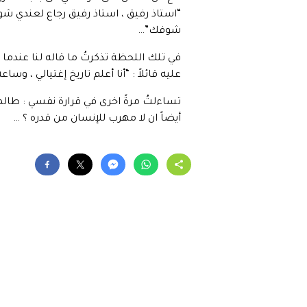
“استاذ رفيق ، استاذ رفيق رجاع لعندي شوي
شوفك”…
في تلك اللحظة تذكرتُ ما قاله لنا عندما حذ
عليه قائلاً : “أنا أعلم تاريخ إغتيالي ، وساع
تساءلتُ مرةً اخرى في قرارة نفسي : طالما 
أيضاً ان لا مهرب للإنسان من قدره ؟ …