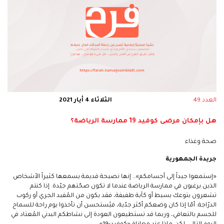
العدد 49
الثلاثاء 4 أيار 2021
هل بإمكان مرضى كوفيد 19 ممارسة الرياضة؟
صحة وغذاء
جريدة الجمهورية
«إستمعوا جيداً إلى أجسامكم»… إنها نصيحة قديمة يسمعها كثيراً الأشخاص
الذين يرغبون في ممارسة الرياضة عندما لا تكون صحّتهم جيّدة. إذا كنتم
تشعرون بتوعك بسيط أو كآبة طفيفة، فقد يكون من المُفيد الجري أو ركوب
الدرّاجة. أمّا إذا كان وضعكم أكثر جدّية، فيُستحسن أن تأخذوا يوم راحة للسماح
للجسم بالتعافي، وربما قد تستطيعون العودة إلى نشاطكم البدني المُعتاد في