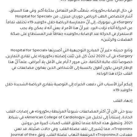
اليوم التالي. لكن ماذا عند معاناة «كوفيد-19».
في حال الإصابة بـ»كورونا»، يتطلّب الأمر التعامل بجدّية أكبر. وفي هذا السياق،
أشار اختصاصي الطب الرياضي جوردان ميتزل، من «Hospital for Special
Surgery» في نيويورك، إلى أنّ «ممارسة الرياضة خلال «كوفيد-19» تختلف تماماً
عن الحركة أثناء نزلات البرد. غير أنّ هذا الأمر لا يعني أنه لا يمكن ولا يجب
الاستمرار في الحركة عند الإصابة بـ»كوفيد» حِفاظاً قدر المستطاع على صحّة
العضلات والرئتين».
وتابع حديثه: «غير أنّ المبادئ التوجيهية التي أصدرتها «Hospital for Special
Surgery» في آب 2020 تحثّ كل مَن ثبُتت إصابته بـ»كورونا» على تفادي التمارين،
خصوصاً تلك عالية الكثافة، حتى مرور 7 أيام على الأقل بِلا أعراض، علماً أنّ هذا
الإطار الزمني يكون أطول بالنسبة إلى الأشخاص الذين يعانون مضاعفات في
القلب جرّاء هذا الوباء».
إليكم أبرز الأسباب التي دفعت الخبراء إلى التوصية بتفادي الرياضة الشديدة خلال
«كوفيد-19»:
إجهاد القلب
يبدو حتى الآن أنّ أكثر المضاعفات شيوعاً المرتبطة بـ»كورونا» هي إصابات القلب
الحادة، إستناداً إلى تحليل من «American College of Cardiology» في شباط
2021. وتنطبق هذه الحالة عندما يُطلق القلب كميات كبيرة من بروتين
«Troponin»، مما يُشير إلى تلف عضلة القلب. وفي حالات ضئيلة، قد تعني
معدلات الـ»Troponin» المرتفعة التهاب عضلة القلب، وفق «Journal of the