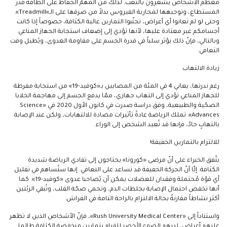
معظم الأشخاص يشعرون بالتعب. لذلك من المهمّ الحفاظ على الطاقة قدر
المستطاع، وتوجيهها لمحاربة الفيروس بدلاً من صرفها على الـ»Treadmill».
وحتى لو لم تعانوا أي أعراض، تجنّبوا التمارين عالية الكثافة، خصوصاً إذا كانت
أجسامكم غير معتادة عليها، لأنها تؤدي إلى إضعاف استجابة الجهاز المناعي.
وبالتالي، فإنّ ذلك يؤثر سلباً في قدرة الجسم على مقاومة العدوى، ويُطيل وقت
التعافي.
زيادة الالتهاب
رغم ندرتها، يعاني 4 في المئة من المصابين بـ«كوفيد-19» من استجابة مفرطة
للجهاز المناعي تؤدي إلى التهاب جهازي، ممّا يدفع الجسم إلى مهاجمة الخلايا
الصحّية والطبيعية، وفق دراسة صدرت في كانون الأول 2020 في «Science
Advances». تملك الرياضة عادةً تأثيرات مضادة للالتهابات، ولكن عند الإصابة
بالتهابٍ حادّ، فإنها قد تُعيد الشخص إلى الوراء.
للالتزام بالتمارين الخفيفة!
يتّفق الخبراء على أنّ مرضى «كورونا» يحتاجون إلى تفادي الرياضة شديدة
الكثافة. إلّا أنّ الحركة الخفيفة قد تساعد على التعافي. إنها ستُساهم في تقليل
أي قوّة مُحتملة وفقدان للعضلات يمكن أن يُصاحبا عدوى «كوفيد-19». كما
أنها تخفض احتمال الإصابة بجلطات الدم، وتحمي صحّة القلب، وتُبقي الرئتين
أكثر نشاطاً مقارنةً بحالة الالتزام بالراحة التامة في الفراش.
واستناداً إلى «Rush University Medical Center»، فإنّ الأشخاص الذين لا تظهر
عليهم أعراض، لديهم الضوء الأخضر للقيام بتمارين منخفضة الكثافة طالما