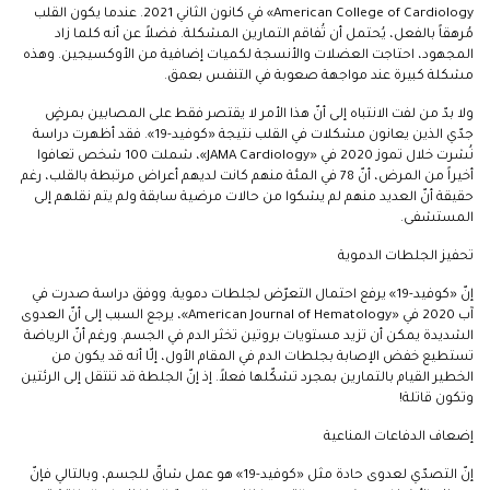
American College of Cardiology» في كانون الثاني 2021. عندما يكون القلب
مُرهقاً بالفعل، يُحتمل أن تُفاقم التمارين المشكلة. فضلاً عن أنه كلما زاد
المجهود، احتاجت العضلات والأنسجة لكميات إضافية من الأوكسيجين. وهذه
مشكلة كبيرة عند مواجهة صعوبة في التنفس بعمق.
ولا بدّ من لفت الانتباه إلى أنّ هذا الأمر لا يقتصر فقط على المصابين بمرضٍ
جدّي الذين يعانون مشكلات في القلب نتيجة «كوفيد-19». فقد أظهرت دراسة
نُشرت خلال تموز 2020 في «JAMA Cardiology»، شملت 100 شخص تعافوا
أخيراً من المرض، أنّ 78 في المئة منهم كانت لديهم أعراض مرتبطة بالقلب، رغم
حقيقة أنّ العديد منهم لم يشكوا من حالات مرضية سابقة ولم يتم نقلهم إلى
المستشفى.
تحفيز الجلطات الدموية
إنّ «كوفيد-19» يرفع احتمال التعرّض لجلطات دموية. ووفق دراسة صدرت في
آب 2020 في «American Journal of Hematology»، يرجع السبب إلى أنّ العدوى
الشديدة يمكن أن تزيد مستويات بروتين تخثر الدم في الجسم. ورغم أنّ الرياضة
تستطيع خفض الإصابة بجلطات الدم في المقام الأول، إلّا أنه قد يكون من
الخطير القيام بالتمارين بمجرد تشكّلها فعلاً. إذ إنّ الجلطة قد تنتقل إلى الرئتين
وتكون قاتلة!
إضعاف الدفاعات المناعية
إنّ التصدّي لعدوى حادة مثل «كوفيد-19» هو عمل شاقّ للجسم، وبالتالي فإنّ