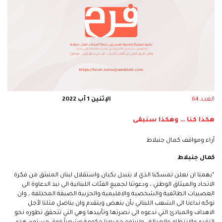
العدد 64
الإثنين 1 آب 2022
هكذا كنا … وهكذا سنبقى
آراء ومواقف كمال جنبلاط
كمال جنبلاط
“يهمنا ان نعلن تمسكنا الذي لا يتبدل بكيان واستقلال لبنان المنبثق من فكرة
الاتحاد والميثاق الوطني ، ودعوتنا لجميع الفئات اللبنانية الى نبذ الدعاوة الى
العصبيات الطائفية والشخصية والاقليمية والحزبية الضيقة المختلفة ، وان
نوجّه نداءنا الى الشعب اللبناني بأن ينهض ويتقدم وان يناضل مثلنا لأجل
الاهداف والمبادئ التي ندعوه الى نصرتها وتأييدها وهي التي تتحقق تطوره نحو