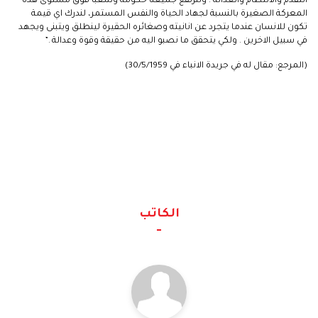
التقدم والانتظام والعدالة . ولنرتفع جميعنا حكومة وشعباً فوق مستوى هذه
المعركة الصغيرة بالنسبة لجهاد الحياة والنفس المستمر، لندرك اي قيمة
تكون للانسان عندما يتجرد عن انانيته وصغائره الحقيرة لينطلق ويتبنى ويجهد
في سبيل الاخرين . ولكي يتحقق ما نصبو اليه من حقيقة وقوة وعدالة .”
(المرجع: مقال له في جريدة الانباء في 30/5/1959)
الكاتب