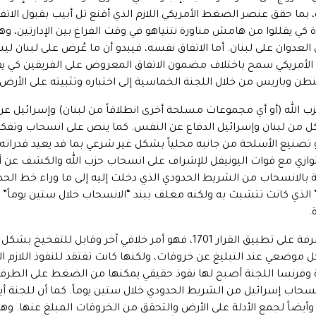
جديدة كي يقللوا من هامش مناورة نتنياهو في وقت الفراغ بين الإدارتين، 
لعدوان على لبنان. أما الاتفاق نفسه، فيبدو أن ما عُرض على لبنان 
ن الأمريكي سمح باختلاف مضمون الاتفاق المعروض على الفريقين كي يق
ن وباريس من خلال اللجنة الخماسية إلى اختباره وتثبيته على الأرض خ
ب الله (أو أي مجموعات مسلحة أخرى انطلاقاً من لبنان) وإسرائيل عن
من لبنان وإسرائيل الدفاع عن النفس. كما ينص على انسحاب وتفكيك 
أو تصنيع الأسلحة من جانبه محلياً بشكل غير شرعي بما قد يعيد قدرا
توازي مع قوات اليونيفل للإشراف على انسحاب حزب الله والكشف عن أي 
إسرائيلية بالانسحاب من الشريط الحدودي الذي دخلت إليه إلى ما وراء خط ال
الذي كانت تتشبث به ولكنه مغلف ببند “الانسحاب خلال ستين يوماً” وه
.
أما تشكيل وعمل اللجنة الخماسية المشرفة على تطبيق القرار 1701، فهو أمر خ
 موضعي عند التبليغ عن خروقات، ولكنها كانت تفتقد للنفوذ اللازم ال
دة وفرنسا اللجنة أصبح لها نفوذ حقيقي يمكنها من الضغط على الطرفين
ً انسحاب إسرائيل من الشريط الحدودي خلال ستين يوماً. كما أن للجنة أ
وأيضاً لجمع الأدلة على الأرض والتحقق من الخروقات المبلغ عنها. وه