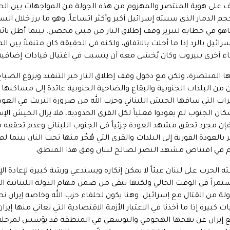
ف على هوية المنتصر والمهزوم من هذه الجولة من المواجهات بين الط
م الدمار الذي سببته إسرائيل أكبر وأكثر اتساعاً، وهو ما برز خلال الس
اهو في خطابه لتبرير وقف إطلاق النار من مبنى محصن. بينما أطل ن
يل بالرد إذا ما أخلت بالاتفاق، ولكنه في الحقيقة كان متنقلاً بين 
اء أخرى ببيروت وكان يُخشى معه أن يتسبب في اغتيال قيادات إضافية 
ا المنتصرة، ولكن مع دخول وقف إطلاق النار حيز التنفيذ وبزوغ الصبا
 من البلدات الجنوبية والبقاع والضاحية الجنوبية عائدة إلى مساكنها أ
يرات التي ساقها الجيش اللبناني وحزب الله من ضرورة التريث في العود
ن الجنوب لم يعودوا فعلياً لكل القرى الحدودية، فلا يزال الجيش ال
فإن مجرد تحقق مشهد العودة جزئياً في الجنوب اللبناني وعدم تحققه مط
عودة الفورية إلى البلدات والقرى التي هُجِّر منها تحت النار، بينما ل
م في اقتناص مشهد النصر لصالح لبنان وفق هذا المنطق.
ه الحرب على لبنان عبئاً لا يمكن إنكاره ويستدعي ورشة كبيرة لإعادة الإع
مراً في الوقت الحالي ولكنها تبقى من ضمن مهام الدولة اللبنانية ال
لة من القتال مع إسرائيل. وهنا يكون لحلفاء حزب الله وخاصة إيران 
 كبيرة إذا ما أخذنا في الاعتبار الأزمة الاقتصادية التي تعاني منها إي
ع إيران عن نهجها الهجومي والتوسعي في المنطقة قد يؤسس لمرحلة ج