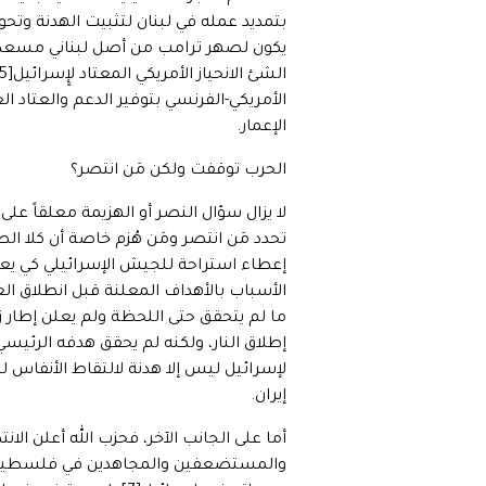
يكون لصهر ترامب من أصل لبناني مسعد ب
الأمريكي-الفرنسي بتوفير الدعم والعتاد 
الإعمار.
الحرب توقفت ولكن مَن انتصر؟
لا يزال سؤال النصر أو الهزيمة معلقاً عل
تحدد مَن انتصر ومَن هُزم خاصة أن كلا الطر
الأسباب بالأهداف المعلنة قبل انطلاق الع
ما لم يتحقق حتى اللحظة ولم يعلن إطار
إطلاق النار، ولكنه لم يحقق هدفه الرئيس
لإسرائيل ليس إلا هدنة لالتقاط الأنفاس 
إيران.
أما على الجانب الآخر، فحزب الله أعلن ا
والمستضعفين والمجاهدين في فلسطين”، و