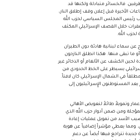
رفين. فالخسائر متبادلة ولكنها قد
اعات الأخيرة قبل إعلان وقف إطلاق النار،
ائب رئيس المجلس السياسي لحزب الله
المقرات خلال القصف الإسرائيلي المكثف
لحزب الله.
ح عن سماء لبنانية هادئة دون الطيران
و ما تبقى منها. هكذا انطلق النازحون
ة لحين الكشف عن الألغام أو الذخائر غير
إسرائيلي يسيطر على الخط الحدودي من
لقاً في الشمال الإسرائيلي كان لافتاً.
م يعد المستوطنون الإٍسرائيليون إلى
مار وتمويلاً طائلاً لتعويض الأهالي
مؤجلة ومن ضمن أدوار حزب الله الذي
نصيب الأسد من تمويل عمليات إعادة
ران. ومما يعطي مؤشراً إضافياً عن هوية
ديدة تتراجع فيها أيضاً عن دعم