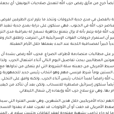
أيضاً خرج من مأزق رفض حزب الله لتعديل صلاحيات اليونيفل- أي بجعل
 بالفصل في مدى جدية الخروقات وتتخذ ما يلزم لدى الطرفين لفرض احتر
صر حزب الله في الجنوب، فهي ستكون على دراية بمدى جدية تنفيذ ال
 الله فإنه يزعم بأنه لا يزال يتمتع بجاهزية تسمح له بمراقبة مدى التز
ون مؤهلاً لرد أي تجدد للعدوان[4]. غير أن استمرار خروقات القوات الإسرائيلية التي اعترفت بإ
ً كبيراً لمصداقية اللجنة عند البدء بعملها خلال الأيام المقبلة.
خر على مطالبات متصادمة لأطراف الصراع. فحزب الله رفض بشدة أن ي
وثين المطالبين ببحث تفاصيل اليوم التالي أثناء اشتعال الحرب. ولذا 
وسيط الأمريكي من جعبته سلة الشروط التي لم يتمكن من تداولها مع ح
 الستين يوماً شرط فرنسي مهم وهو انتخاب رئيس جديد للجمهورية 
زب الله رافضاً لمبدأ انتخاب رئيس أثناء الحرب، ولكنه وافق على التخ
يضاً ستكون إسرائيل مضطرة للانسحاب، ولكن بعد أن تتأكد من كيفية ق
ام بها، وهي نزع سلاح حزب الله وإبعاده إلى شمال الليطاني.
اتهم تجاه الأمريكيين خلال هذين الشهرين، وهي نفس الفترة التي سيخ
غط الأمريكي قد خفت أو أن الأولويات قد تغيرت فقد لا ينفذوا الانسحاب
أما لو جاء ترامب بشهية مفتوحة لعقد اتفاقات وتثبيت سلام في الم