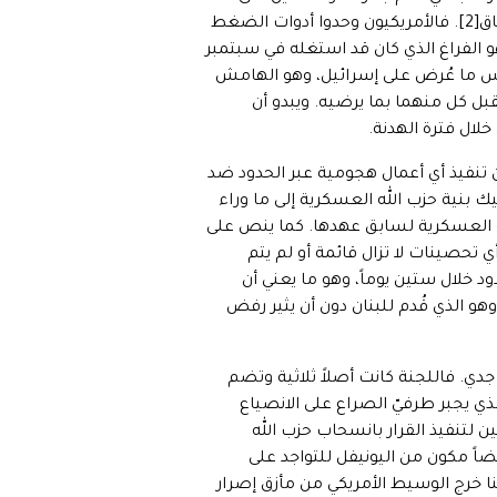
يصل لاتفاق قبل بداية ولاية الإدارة الجديدة، بما حقق عنصر الضغط الأمريكي اللازم الذي أقنع تل أبيب بقبول الاتفاق[2]. فالأمريكيون وحدوا أدوات الضغط
وهو الفراغ الذي كان قد استغله في سبتمبر
ليس ما عُرض على إسرائيل، وهو الهامش
بل كل منهما بما يرضيه. ويبدو أن
لال فترة الهدنة.
 تنفيذ أي أعمال هجومية عبر الحدود ضد
بنية حزب الله العسكرية إلى ما وراء
ته العسكرية لسابق عهدها. كما ينص على
تحصينات لا تزال قائمة أو لم يتم
حدود خلال ستين يوماً، وهو ما يعني أن
و الذي قُدم للبنان دون أن يثير رفض
لافي آخر وقابل للتفخيخ بشكل جدي. فاللجنة كانت أصلاً ثلاثية وتضم
ذي يجبر طرفيّ الصراع على الانصياع
 لتنفيذ القرار بانسحاب حزب الله
يضاً مكون من اليونيفل للتواجد على
نا خرج الوسيط الأمريكي من مأزق إصرار