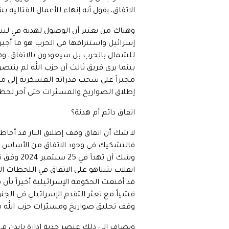
الاتفاق، يقول أنه إنهاء للأعمال القتالية
وهناك من يعتبر أن الوصول لهدنة في لبنان
إسرائيل واستنزافها في الحرب هو ما أجبر
للشمال بالحرب بل سيعودون بالاتفاق، وهو 
بينما يرى فريق ثالث أن حزب الله لم ينتص
مجبراً على سحب قدراته العسكرية إلى ما و
إطلاق الصواريخ والمسيّرات حتى آخر لحظة
اتفاق دائم أم هدنة؟
لا شك أن اتفاق وقف إطلاق النار قد أح
فالتشكيك في وجود الاتفاق من الأساس است
وشك أن ت
انقلاب نتنياهو على الاتفاق في اللحظات 
قد أقنعت الحكومة الإسرائيلية أخيراً بأ
فشياً مع تعثر التقدم الإسرائيلي في الج
وقف تحليق صواريخ ومسيّرات حزب الله في
ويضاف إلى ذلك عنصر جدية إدارة بايدن في