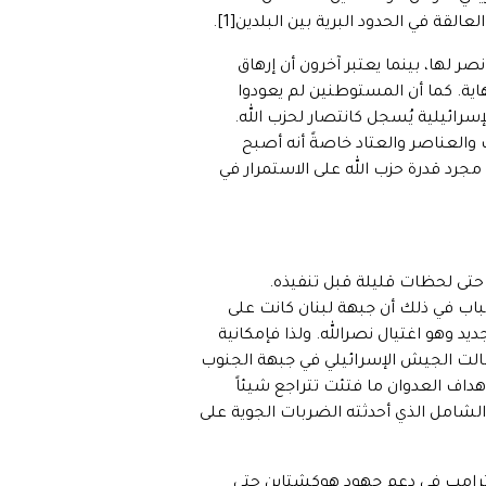
قة في الحدود البرية بين البلدين[1].
ر لها، بينما يعتبر آخرون أن إرهاق
اية. كما أن المستوطنين لم يعودوا
سرائيلية يُسجل كانتصار لحزب الله.
 والعناصر والعتاد خاصةً أنه أصبح
مجرد قدرة حزب الله على الاستمرار في
تى لحظات قليلة قبل تنفيذه.
سباب في ذلك أن جبهة لبنان كانت على
تصعيد جديد وهو اغتيال نصرالله. ولذا فإمكانية
 طالت الجيش الإسرائيلي في جبهة الجنوب
هداف العدوان ما فتئت تتراجع شيئاً
الشامل الذي أحدثته الضربات الجوية على
رة ترامب في دعم جهود هوكشتاين حتى