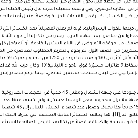
. لم يعترف حزب الله حتى آخر لحظة قبل دخول الاتفاق حيز التنفيذ بتخليه عن مب
 في النهاية للرضوخ. وفي وصف حصيلة الحرب قال رئيس الكتلة البرلمان
الخسائر الكبيرة من القيادات الحزبية وخاصةً اغتيال أمينه العام نص
 كبدها للقوات الإسرائيلية، فإنه لم يعلن تفصيلياً بعد الخسائر التي
وا من عناصره بعد انتهاء الحرب. ويبدو من ذلك إما أن حزب الله لا ي
يضعف من موقفه التفاوضي في الأيام الستين القادمة. أو أنه يؤجل كل
عسكريين من الصف الأول، ثم يقوم بالتكريم المطلوب لعناصره من ال
فيما اعترفت إسرائيل بمقتل 75 فقط من جنودها على جبهة الشمال ومق
ضيها فلا تزال محجوبة بفعل الرقابة العسكرية ولم يكشف عنها بعد. ولك
كبيرة للغاية وتبلغ نحو 68
عة والسياحة والضيافة، فضلاً عن تكاليف الفرص الضائعة للاستثمار و