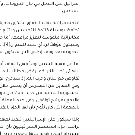
إسرائيل على التدخل في حال الخروقات، و
السادس.
فلجنة مراقبة تنفيذ الاتفاق ستكون مخولة
تحتفظ بوسيلة قائمة للتجسس ولتتبع عنا
مخابراتية ملموسة لتعزيز مزاعمها. أما حزب
وسيك
الحدودية بعد وقف إطلاق النار، سيكون تحديا
أما عن مهلة الستين يوماً فهي التفاف آ
النهائي تحت النار، كما رفض مطالب المبع
تفاوض مع لبنان وحزب الله، إذ سيخرج ال
وفي المقابل من المفترض أن يتحقق خلال
الدستورية اللبنانية من جديد، حيث كان ح
والدفع بمرشح توافقي. وفي هذه المهلة أ
بالمهمة التي كان تلّوح بأن لها الحق بالقي
ولذا سيكون على الإسرائيليين تنفيذ تعهد
ترامب. فإذا استشعر الإسرائيليون بأن الض
مستدام لمجرد هدنة يليها تصعيد جديد. 