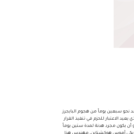
ر على جبهة لبنان حيز التنفيذ في الرابعة فجراً من السابع والعشرين من نوفمبر 2024 أي بعد نحو سبعين يوماً من هجوم البايجرز
عيد الاعتبار للحزم في تنفيذ القرار
ا يعدو أن يكون مجرد هدنة لمدة ستين يوماً
لأمريكي آموس هوكشتاين، مهندس هذا