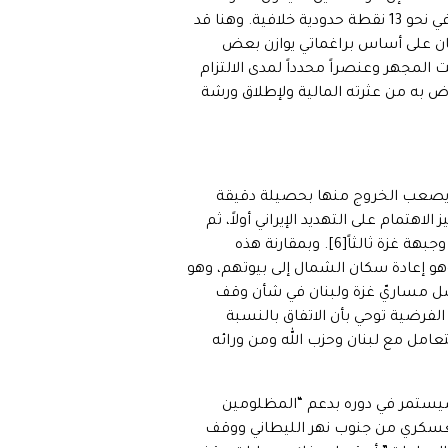
بتمديد عمله في لبنان لتثبيت الهدنة وتحويلها لاتفاق دائم يحل الاشكاليات العالقة في الحدود البرية بين البلدين في نحو 13 نقطة حدودية خلافية. وهنا قد
ان على أساس براغماتي يوازن بعض
ش اللبناني تحت المجهر وعنصراً محدداً لمدى الالتزام
ض به من عثرته المالية ولإطلاق ورشة
نان يصعب الخروج منها بحصيلة دقيقة
اهتمام على التهديد الإيراني أولاً، ثم
إعطاء استراحة للجيش الإسرائيلي كي يعيد التسلح لاستئناف القتال ثانياً، ثم لفصل المسارات بين جبهة لبنان وجبهة غزة ثالثاً[6]. وبمقارنة هذه
وهو إعادة سكان الشمال إلى بيوتهم، وهو
صل مساريّ غزة ولبنان في شأن وقف
لفرضية توحي بأن الاتفاق بالنسبة
عامل مع لبنان وحزب الله ومن ورائه
 وسيستمر في دوره بدعم “المظلومين
لعسكري من جنوب نهر الليطاني ووقف