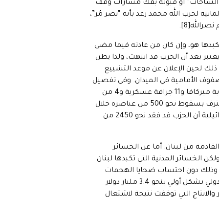
دأ “وحدة الساحات” أو قبوله بفك مسارات وقف
ية لحزب الله محمد رعد بأنه “نصر مُر”،
رالله[8].
 تكبدها هو، وإن كان من عادته فيما مضى
عتبر بعد أن الحرب قد انتهت، ولذا يظن
 ذلك لحين الإعلان عن موعد التشييع
صفوف الأمامية في الميدان. وفي تفصيل
الخسائر التي تكبدتها إسرائيل وفق حزب الله قـُتل أكثر من 130 وأصيب ما يزيد عن 1250 من الجنود ودمرت 59 دبابة ميركافا و11 جرافة عسكرية و4 من
الآليات المدرعة وناقلات الجند، فضلاً عن إسقاط 9 طائرات مسيّرة فوق الأجواء اللبنانية[9]. وكان حزب الله قد اعترف بسقوط نحو 500 من عناصره خلال
العام الماضي قبل بداية تصعيد العدوان الإسرائيلي على لبنان منتصف سبتمبر الماضي، بينما تزعم مصادر إسرائيلية أن الحزب قد فقد نحو 2450 من
تل 45 مدنياً في الهجمات الصاروخية القادمة من لبنان. أما عن الخسائر
ن الخسائر المدنية التي تكبدها لبنان
37 شهيداً و15699 جريحاً هذا بخلاف وصول عدد شهداء الجيش اللبناني إلى 46 شهيدا. وذلك دون احتساب ضحايا الهجمات
المكثفة في الساعات الأخيرة قبل وقف إطلاق النار[11]. هذا بخلاف الخسائر المادية الضخمة التي قدرها البنك الدولي بشكل أولي بنحو 3.4 مليار دولار
الانتاج التي توقفت نتيجة لاشتعال