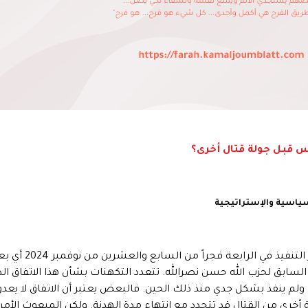
فاس قبل جولة قتال أخرى؟
سياسية والإستراتيجية
دخل وقف إطلاق النا
سابق لحزب الله حسن نصرالله. تتعدد التكهنات بشأن هذا الاتفاق الذي ي
لوقف الحرب آنذاك ولم ينفذ بشكل جدي منذ ذلك الحين. فالبعض يعتبر أن الاتفاق ل
لة أخرى من القتال قد تتجدد مع انتهاء مدة الهدنة. ولكن المبعوث ا