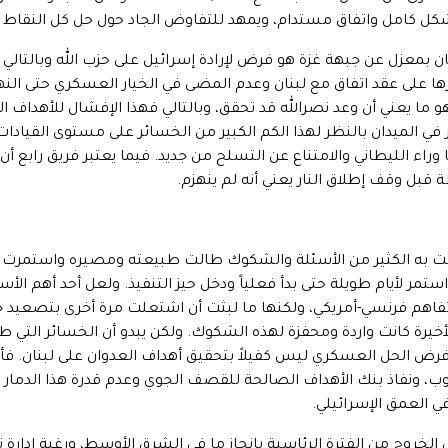
 بشكل كامل واتفاق مستدام، ويمهد للتفاوض الجاد حول حل كل النقاط العال
 بمعزل عن جبهة غزة هو فرض لإرادة إسرائيل على حزب الله وبالتالي نص
ها على عقد اتفاق مع لبنان وعدم المضى في الخيار العسكري حتى النه
ما يعني أن وعد نصرالله قد تحقق، وبالتالي فهذا الإفشال للأهداف الإ
ر في الميدان بالنظر لهذا الكم الكبير من الخسائر على مستوى القيادات
راء الليطاني والامتناع عن التسلح من جديد. فيما يعتبر فريق رابع أن 
 قبل وقف إطلاق النار يعني أنه لم ينهزم.
اطت به الكثير من الأسئلة والشكوك طالت طبيعته ومصيره واستمرت ح
مر لأيام طويلة حتى بدأ فعلياً ودخل حيز التنفيذ. ولعل أحد أهم الأ
هدأ في 25 سبتمبر 2024 وفق تفاهم فرنسي-أمريكي، ولكنها ما لبثت أن اشتعلت مرة أخرى ب
الأخيرة كانت واردة ومحفزة لهذه الشكوك. ولكن يبدو أن الخسائر التي
ن فرض الحل العسكري ليس كفيلاً بتحقيق أهداف العدوان على لبنان. فأ
نوب، ونفاذ بنك الأهداف الصالحة للقصف الجوي وعدم قدرة هذا الدمار 
 العمق الإسرائيلي.
 الخروج من الفترة الرئاسية بإنجاز ما في الشرق الأوسط، ورغبة إدا