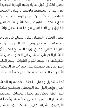
بين الإدارة المنتهية ولايتها والإدارة ال
الماضي ومكنّه من شراء الوقت لمزيد من ا
الذي يتيحه الاتفاق غير المباشر، فالضام
الفارق بين الاتفاقين هو ما ستسعى واشنط
ينص الاتفاق المعلن على امتناع كل من حز
بعضهما البعض، وفي حالة الخرق يحق لكل 
نهر الليطاني، ومنع توريد السلاح للحزب 
انتشار الجيش اللبناني في الجنوب على ال
تفكيكها[3]. بينما تقوم القوات ال
إسرائيل قد حصلت على بند “حرية الحركة” 
الأطراف اللبنانية خشيةً على مبدأ السيادة
لبنان وإسرائيل مع اليونيفل وتجتمع بشكل
لقراراتها. ولكن مع دخول الولايات المتح
وانتشار الجيش اللبناني بدلاً منه، وأيضا
الأرض والإشراف على الانسحاب والانتشار 