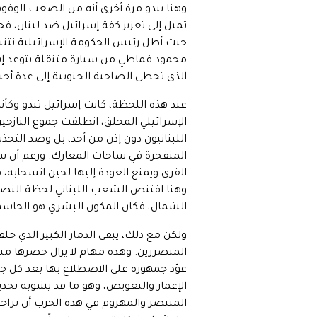
وهنا يبدو مرة أخرى أنه من الصعب الوقو
تميل إلى تعزيز كفة إسرائيل ضد لبنان، فحج
حيث أطل رئيس الحكومة الإسرائيلية نتني
محمود قماطي من سيارة متنقلة يتوعد إسرائ
الذي تخطى الضاحية الجنوبية إلى عدة أحي
عند هذه اللحظة، كانت إسرائيل تبدو وكأنه
الإسرائيلي المحلق، انطلقت جموع النازحين
اللبنانيون دون إذن من أحد، بل وضد التحذ
المنفجرة في ساحات المعارك. ورغم أن سكا
القرى ويمنع العودة إليها لحين انسحابه، 
وهنا اقتنص الشعب اللبناني لحظة النصر بال
الشمال، فكان المكون البشري هو الحاس
ولكن مع ذلك، يبقى الدمار الكبير الذي خلفت
المتضررين. وهذه مهام لا يزال حصرها مست
عوّد جمهوره على الاضطلاع بها بعد كل جو
الإعمار والتعويض، وهو ما قد يشوبه تحديات
المنتصر والمهزوم في هذه الحرب أن تراج