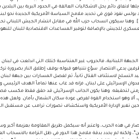
ولس نفوذ قوي في تحديد ملامح السياسة الأمريكية الجديدة نحو لبن
الشئ الانحياز الأمريكي المعتاد لإٍسرائيل[5]. وهنا سيكون انسحاب حزب الله في مقابل انتشار الجي
العسكري للجيش بالإضافة لتوفير المساعدات الاقتصادية للبنان للنهو
ى الجبهة اللبنانية، فالحروب غير المتناسبة كتلك التي اندلعت في لب
فين يدعي الانتصار. سوّغ نتنياهو قبوله بوقف إطلاق النار بضرورة تركيز ال
دوان الإسرائيلي على لبنان، فإنه قد غاب عنها تماماً الهدف الرئيسي 
 زمني لتحقيقه. وهنا يكون الجانب الإسرائيلي قد حقق فقط مكسب ف
ي، ألا وهو استخدام القوة لفرض عودة سكان الشمال بأمان. ولعل هذه ا
لحين تغير الإدارة الأمريكية واستكشاف تصورات ترامب عن مستقبل الت
لانتصار في هذه الحرب، واعتبر أنه سيكمل طريق المقاومة بعزيمة أكبر
لكنه لم يحدد بدقة ملامح هذا الدور في ظل التزامه بالانسحاب ا