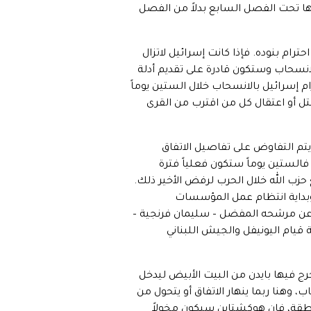
ها تحت الفصل السابع بدلاً من الفصل
ام بنوده. فإذا كانت إسرائيل لاتزال
انسحاب وستكون قادرة على تقديم أدلة
ام إسرائيل بالانسحاب خلال الستين يوماً
طلاق النار وقتل أو اعتقال كل من اقترب من القرى
تم التفاوض على تفاصيل الاتفاق
فالستين يوماً ستكون فعلياً فترة
زب الله خلال الحرب لرفض الأخير ذلك.
وبداية انتظام عمل المؤسسات
لي عن مرشحه المفضل – سليمان فرنجية –
يام اليونيفل والجيش اللبناني
رج فيها بايدن من البيت الأبيض ليدخل
، وهنا ربما ينهار الاتفاق أو يتحول من
نطقة، فإن هوكشتاين سيكون مخولاً