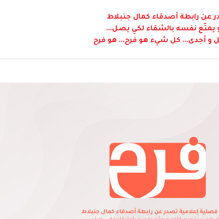
 عن رابطة أصدقاء كمال جنبلاط
متّع نفسه بالشقاء لكي يصل...
 و أجدى... كل شيء هو فرح... هو فرح