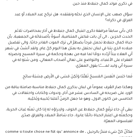
في ذكرى مولد كمال جنبلاط منذ حين.
سؤال صعب على الإنسان الذي نحبّه ونفتقده: هل نرجّح عيد الميلاد أو عيد
الفراق في ذكراه؟
كان دأبي سابقاً مرافقة ذكرى اغتيال كمال جنبلاط في آذار بمحاضرات تلائم
الحدث الحزين ، الى أن باتت قناعتي المتنامية، أسوةً بأصدقائه في الجمعية، بأن
حياة كمال جنبلاط تحمل فرحاً يضطرّ الى ترك الموت الغادر جانبًا، والى تفضيل
ميلاده الذي بِتنا في لبنان نحتفل به بمثل هذا اليوم كلّ عام، ولقد أنسْتُ في شعر
أبي العلاء بيتاً أردّده دومًا لما فيه من بهجة وحكمة في سيرة المسيح ونصرته
الفقراء على الأغنياء، والتواضع على تعالي أصحاب المعالي، ومن شَبَهٍ له في
سيرة أبي وليد لمــــــــّـا يقول المعرّي:
فَما حَبَسَ النَفسَ المَسيحُ تَعَبُّدًا وَلَكِنْ مَشى في الأَرضِ مِشيَةَ سائِحِ
وهكذا صار العُرف عموماً في لبنان بذكرى كمال جنبلاط مناسبة صامتة بباقة من
الورد على ضريحه في السادس عشر من آذار، وندوات وكتابات واحتفالات في
الخامس من كانون الاول، وهو ما جعل الزمنُ أغلبَنا يُحْييه ويُحَيّيه.
يبقى أن جاء ترفّع كمال جنبلاط عن الخوف، وازدراؤه له إذا كان ثمنُه غيابَ الحرية،
وحكمتُه في اعتبار الحياة دائمًا عابرة، جاء شاملاً الميلاد والفراق صدًى
لفيلسوف المعرّة:
فكأنّ كلَّ شيء منذرٌ بالرحيل ، comme si toute chose ne fût qu’ annonce de