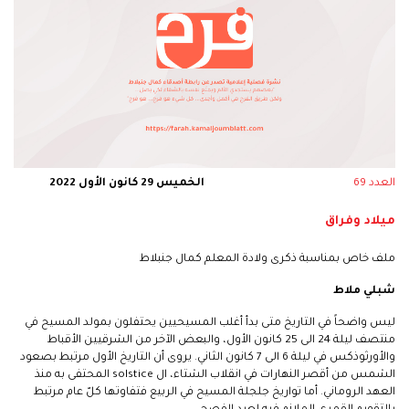
العدد 69
الخميس 29 كانون الأول 2022
ميلاد وفراق
ملف خاص بمناسبة ذكرى ولادة المعلم كمال جنبلاط
شبلي ملاط
ليس واضحاً في التاريخ متى بدأ أغلب المسيحيين يحتفلون بمولد المسيح في
منتصف ليلة 24 الى 25 كانون الأول، والبعض الآخر من الشرقيين الأقباط
والأورثوذكس في ليلة 6 الى 7 كانون الثاني. يروى أن التاريخ الأول مرتبط بصعود
الشمس من أقصر النهارات في انقلاب الشتاء، ال solstice المحتفى به منذ
العهد الروماني. أما تواريخ جلجلة المسيح في الربيع فتفاوتها كلّ عام مرتبط