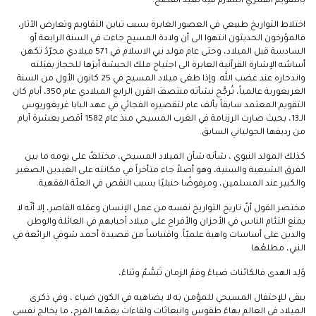
بالتقويم القمري الملازم فيه لعيد الفصح.
اختلاط التواريخ طبيعي في العصور الغابرة بسبب تباين التقاويم وتعارض الآثار،
فالمؤرخون الحديثون انتهوا الى أن ولادة المسيح جاءت في السنة الرابعة أو
السادسة قبل الميلاد، وحتى عام مولد نبي الاسلام في 571 ميلادي مجرّدُ تكهن
أساسُه الإشارة القرآنية العابرة الى اجتياح ملك الحبشة أبرَها للحجاز بفيَلته
واندحاره عند غضب الله. وإذا طغى ميلاد المسيح في 25 كانون الأول من السنة
الغريغورية عالمياً، تُرجَّح نشأته منتصفَ القرن الرابع الميلادي عام 350، أيام كان
التقويم المعتمد سابقاً بألف عام لتقصيره الفجائي في عهد البابا غريغوريوس
الـ13، بحيث صارت الرزنامة في الغرب المسيحي منذ عام 1582 أقصر بعشرة أيام
من رديفها الجولياني السابق.
كذلك المولد النبوي ، شأنه شأن الميلاد المسيحي، مختلفٌ على يومه ما بين
الفرق الشيعية والسنية، وهو أصلاً جاء متأخراً في مكانته على العيدين الصغير
والكبير عند المسلمين، ومرفوضًا حنبليًا بسبب النقص في العلّة الفقهية.
مختصر القول أنّ تاريخ التواريخ نفسه من عمل الإنسان وعقله القاصر، إلا أنّه لا
يمنع التئام الناس في الأحزان والأفراح على ميلاد أحبابهم في العائلة والوطن
والدين على أساسات واهية علميّاً. واقتباساً من قصيدة أحمد شوقي الرائعة في
النبي، مطلعُها
وُلِد الهدى فالكائنات ضياءُ وفمُ الزمان تَبَسُّمٌ وثناءُ،
يبقى للإحتفال المسيحي للمؤمن به لا يضاهيه في الكون ضياء ، وفي ذكرى
الميلاد في العالم بهاءُ طقوس وانبعاثات ولقاءات يعمّها الفرح، ما يخالج نفسي