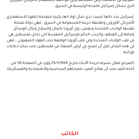
العربية في الاقتصاد وفي السياسة وفي مواجهة الاستعمار الأمريكي الأوروبي
الذي تشكل إسرائيل قاعدته الرئيسية في الشرق .
إسرائيل بحد ذاتها ليست بذي شأن لولا انها ركيزة متقدمة للنفوذ الاستعماري
الأمريكي الأوروبي وطليعة حربته المسمومة في الشرق . فهي دولة عميلة
تغذيها الولايات المتحدة وبعض دول أوروبا بالمال والسلاح وبكل الوسائل
إضافة إلى العطف والحدب الدائم فإسرائيل المعتدية التي تحتل فلسطين هي
في قلب الولايات المتحدة وفي قلب أوروبا الواقعة تحت النفوذ الصهيوني ، فهي
في هذه البلدان قبل أن تصبح في أرض الميعاد في فلسطين تحت ستار ادعاءات
توراتية .
(المرجع مقال نشرته جريدة الأنباء بتاريخ 25/1/1964 وورد في الصفحة 98 من
كتابه كيف يجب أن يعالج العرب قضاياهم السياسية والاقتصادية والعسكرية).
الكاتب