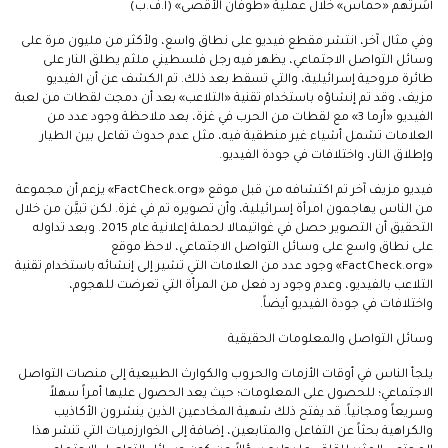
أَسَرتهم «حماس» خلال عملية «طوفان الأقصى» (أ.ف.ب)
وفي مثال آخر، انتشر مقطع فيديو على نطاق واسع، ولأكثر من مليون مرة على
وسائل التواصل الاجتماعي، يظهر فيه رجل فلسطيني ملثم يطلق النار على
طائرة مروحية إسرائيلية، والتي تسقط بعد ذلك. تم الكشف عن أن الفيديو
مزيف، وقد تم إنشاؤه باستخدام تقنية «التلاعب» بعد أن دمجت لقطات من لعبة
الفيديو «أرما 3» مع لقطات من الحرب في غزة، بعد ملاحظة وجود عدد من
العلامات تشمل أشياء غير منطقية فيه، مثل عدم حدوث تفاعل بين الطيار
وإطلاق النار، واختلافات في جودة الفيديو.
فيديو مزيف آخر تم اكتشافه من قبل موقع «FactCheck.org» يزعم أن مجموعة
من الناس يهاجمون امرأة إسرائيلية، وأن تصويره تم في غزة. لكن تبيَّن من خلال
التحقيق أن التصوير حصل في غواتيمالا لحملة إعلانية عام 2015. وبعد تداوله
على نطاق واسع على وسائل التواصل الاجتماعي، لاحظ موقع
«FactCheck.org» وجود عدد من العلامات التي تشير إلى إنشائه باستخدام تقنية
التلاعب بالفيديو، وعدم وجود رد فعل من المرأة التي تعرضت للهجوم،
واختلافات في جودة الفيديو أيضاً.
وسائل التواصل والمعلومات الحقيقية
يلجأ الناس في أوقات الأزمات والحروب والكوارث الطبيعية إلى منصات التواصل
الاجتماعي؛ للحصول على المعلومات؛ حيث يعد الحصول عليها أمراً سهلاً
وسريعاً ومجانياً. قد يفتح ذلك شهية المخادعين الذين ينشرون الأكاذيب
والكراهية بحثاً عن التفاعل والمتابعين، إضافة إلى الخوارزميات التي تنشر هذا