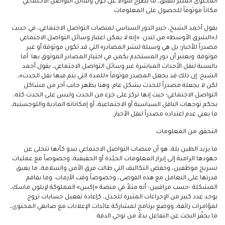
المحتوى المثير للقلق، ما يطرح سؤالاً عن كون وسائل التواصل الاجتماعي
مكاناً موثوقاً للحصول على المعلومات.
يقول أحمد الشيخ، خبير الدور السياسي لمنصات التواصل الاجتماعي، في حديث
لـ«الشرق الأوسط» من لندن: «إنه لا يمكن اعتبار وسائل التواصل الاجتماعي
مصدراً للأخبار؛ بل هي وسيلة لنشر المصادر» التي قد تكون موثوقة أو غير
موثوقة. ويعتبر أن دور المستخدم يكمن في اختيار المصادر الموثوق بها. أما
بالنسبة لنقل الأحداث المباشرة عبر وسائل التواصل الاجتماعي، يقول أحمد
الشيخ: إن ذلك قد يجعل المصدر موثوقاً «للمدة التي يتم فيها نقل الحدث»،
لكن لا يجعله مصدراً للحدث بشكل عام. وهنا يظهر جانب آخر من مشاكل
التواصل الاجتماعي؛ حيث إنها تركز على جزء من الحدث وليس على الحدث كله،
بحكم توجهات الناقل السياسية أو الاجتماعية، أو إمكاناته المادية واللوجستية،
ما يعني عدم اعتداده مصدراً لنقل الأخبار.
التحقق من المعلومات
ما يزيد الطين بلة، هو أن منصات التواصل الاجتماعي تبدو كأنها تتخلى عن
جهودها الرامية إلى إبراز المعلومات الجيّدة أو الحقيقية، وخصوصاً مع عمليات
تسريح موظفين، وخفض التكاليف التي طالت فرق الأمن والسلامة، ما يعيق
قدرتها على التعامل مع هذه الفوضى، وخصوصاً وقت الأزمات. وما يفاقم
المشكلة -حسب مراقبين- أنه مثلاً في منصة «إكس» المملوكة لإيلون ماسك،
يوجد عدد كبير من الإجراءات المثيرة للجدل، كإعادة تفعيل حسابات تروج
لمؤامرات زائفة، ووضع برنامج لمشاركة عائدات الإعلانات مع صانعي المحتوى،
ما يحفّز البحث عن التفاعل بدلاً من توخي الدقة.