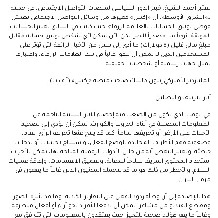
يعتبر أحمد الشيخ، خبير الدور السياسي لمنصات التواصل الاجتماعي، في حديثه
لـ«الشرق الأوسط»، أن «إكس» كغيرها من وسائل التواصل الاجتماعي تعيش
فوضى توثيق الحسابات بالعلامة الزرقاء؛ حيث كانت في السابق تعتبر الحسابات
الموثقة -نوعاً ما- مصدراً للخبر. لكن الآن يمكن لأي شخص توثيق حسابه مقابل
مبلغ مالي قليل (8 دولارات) ما أدى إلى سيل من الأخبار الزائفة التي تؤثر على
المستخدمين الذين لا يمكن أن يثقوا غالباً في تلك العلامات الزرقاء، واعتبارها
تمثل جهات رسمية أو شخصيات حقيقية.
الملياردير الأميركي إيلون ماسك صاحب منصة «إكس» (أ.ف.ب)
آثار التزييف والتضليل
في الوقت الذي يكون من الصعب فيه إحصاء الآثار السلبية الناجمة عن
المعلومات المضللة في أثناء الحروب والكوارث، يمكن أن تؤدي إلى تضخيم
الأحداث على الأرض أو تحريفها تماماً. كما قد ينتج عنها تحريف الرأي العام،
وصعوبة فهم الأطراف المحايدة للوضع الفعلي، واستنتاج تحليلات أو تدخلات
خاطئة. ويعتبر البعض أنه من خلال الأدوات الرقمية المتاحة لها، يمكن للأحزاب
استخدام المحتوى المزيف سلاحاً للدعاية، وتعميق الانقسامات، وإعاقة عمليات
السلام. والأخطر من ذلك هو ما قد يتحمله المدنيون الذين غالباً ما يقعون في
مرمى النيران.
هذا بالإضافة إلى أن وطأة ردود الفعل على التقارير الكاذبة، وما قد تثيره الصور
ومقاطع الفيديو من مشاعر، يمكن أن يدفعا الأفراد نحو آراء أو أفعال متطرفة.
وغالباً ما يقع هؤلاء ضحية للتحيز؛ حيث يعتقدون بالمعلومات التي تتوافق مع