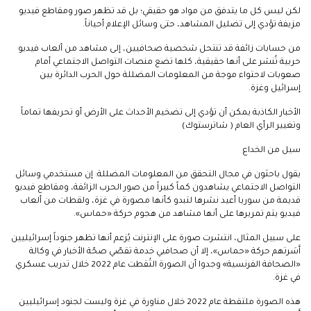
لكن ليس كل ما يتدفق من مواد هو حقيقي؛ بل قد تظهر صور ومقاطع فيديو
مزيفة تؤدي إلى تضليل المشاهد، حتى وسائل الإعلام أحياناً.
من حسابات زائفة قد تنتحل شخصية صحافيين، إلى مشاهد من ألعاب فيديو
حربية تُنشر على أنها حقيقية، كلها تضع منصات التواصل الاجتماعي أمام
صعوبات لاحتواء موجة من المعلومات المضللة حول الحرب الدائرة بين
إسرائيل وغزة.
الأخبار الكاذبة يمكن أن تؤدي إلى تضخيم الأحداث على الأرض أو تحريفها تماماً
وتغيير الرأي العام ( شاترستوك)
سيل من الخداع
يقول باحثون في مجال التحقق من المعلومات المضللة: إن مستخدمي وسائل
التواصل الاجتماعي يشاهدون كماً كبيراً من صور الحرب الزائفة، ومقاطع فيديو
قديمة من سوريا أعيد نشرها لتبدو كأنها مصورة في غزة، ولقطات من ألعاب
فيديو يتم تمريرها على أنها مشاهد من هجوم حركة «حماس».
على سبيل المثال، انتشرت صورة على الإنترنت يُزعم أنها تظهر جنوداً إسرائيليين
أَسَرتهم حركة «حماس»، إلا أن صحافيي خدمة تقصّي صحّة الأخبار في وكالة
«الصحافة الفرنسية» وجدوا أن الصورة التُقطت عام 2022 خلال تدريب عسكري
في غزة.
هذه الصورة ملتقطة عام 2022 خلال مناورة في غزة وليست لجنود إسرائيليين