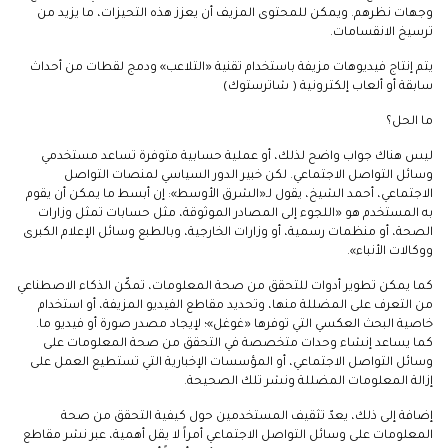
وجهات نظرهم. ويمكن للمحتوى المزيف أن يعزز هذه التحيزات، ما يزيد من
ترسيخ الانقسامات.
يتم إنتاج فيديوهات مزيفة باستخدام تقنية «التلاعب» ودمج لقطات من أحداث
سابقة أو ألعاب إلكترونية ( شاترستوك)
ما الحل؟
ليس هناك جواب واضح لذلك، أو عملية حسابية متوفرة تساعد مستخدمي
وسائل التواصل الاجتماعي. لكن خبير الدور السياسي لمنصات التواصل
الاجتماعي، أحمد الشيخ، يقول لـ«الشرق الأوسط»: إن أبسط ما يمكن أن يقوم
به المستخدم هو «اللجوء إلى المصادر الموثوقة، مثل حسابات تمثل وزارات
الصحة، أو منظمات رسمية، أو وزارات الخارجية، وبالطبع وسائل الإعلام الكبرى
ووكالات الأنباء».
كما يمكن تطوير أدوات للتحقق من صحة المعلومات، تمكّن الذكاء الاصطناعي
من التعرف على المضللة منها، وتحديد مقاطع الفيديو المزيفة، أو استخدام
خاصية البحث العكسي التي توفرها «غوغل»؛ لإيجاد مصدر صورة أو فيديو ما.
كما يساعد إنشاء وحدات متخصصة في التحقق من صحة المعلومات على
وسائل التواصل الاجتماعي، أو المؤسسات الإخبارية التي تستطيع العمل على
إزالة المعلومات المضللة ونشر تلك الصحيحة.
إضافة إلى ذلك، يعدّ تثقيف المستخدمين حول كيفية التحقق من صحة
المعلومات على وسائل التواصل الاجتماعي أمراً لا يقل أهمية، عبر نشر مقاطع