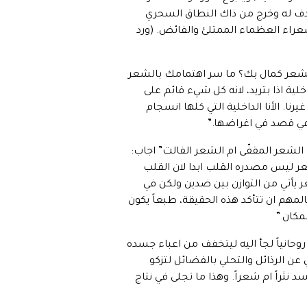
دف له وخرج من ذاك النطاق السحري
راء العظماء الممتلئ والفائض. (ورد
1976، ورداً على سؤال “ماهي حكايتك مع الشعر كمال بك؟ ما سر اهتمامك بالشعر
ة اذا بتريد، لانه كل شيء قائم على
. الأنا الداخلية التي كلها انسجام
 في قصد في اغراضها.”
لشعر المقفّى ام الشعر الفالت” اجاب:
عر ليس مصدره القلب ابدا لان القلب
 يأتي من التوازن بين ضدين ولكن في
مهم ان تتأكد هذه الحقيقة، طبعاً يكون
مكان.”
وحانياً لجأ اليه ليتخفف من اعباء جسده
ن الرذائل والتحلي بالفضائل لتزكو
ثراً ام شعراً. وهذا ما تجلى في نتاج