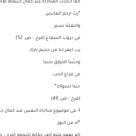
كما اتخذت المناجاة عند كمال جنبلاط طا
“ربّ ارحم العابدين
واجعلنا نسير
في دروب الشعاع (فرح – ص. 52)
رب اغفر لنا من جحيم نارك
وجنّبنا الانزلاق بحبنا
في فراغ الحب
حبنا لسواك”
(فرح – ص. 49)
1- في موضوع مناجاة النفس عند كمال جنبلاط نقرأ:
“آه من النور
كم تغفو عليه الف حكاية للنجوم (فرح – ص. 