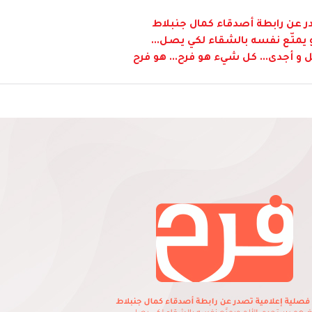
 عن رابطة أصدقاء كمال جنبلاط
متّع نفسه بالشقاء لكي يصل...
 و أجدى... كل شيء هو فرح... هو فرح