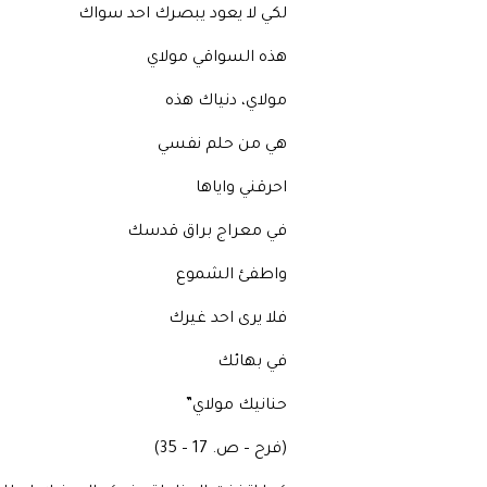
لكي لا يعود يبصرك احد سواك
هذه السواقي مولاي
مولاي، دنياك هذه
هي من حلم نفسي
احرقني واياها
في معراج براق قدسك
واطفئ الشموع
فلا يرى احد غيرك
في بهائك
حنانيك مولاي”
(فرح – ص. 17 – 35)