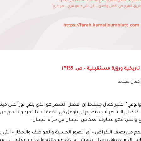
ريخية ورؤية مستقبلية – ص. 155”)
 كمال جنبلاط
ة الوجود والوعي” اعتبر كمال جنبلاط ان افضل الشعر هو الذي يلقي نوراً على 
، ذلك ان الشاعر لا يستطيع ان يتوغل في القمة الا اذا تجرد وانلسخ 
ع والنثر، فهو محاولة انعكاس الجمال في مرآة الجمال.
م من يصف الاغراض – اي الصور الحسية والعواطف والافكار – التي يقع
نور عليها، دون ان يتلفت – في خدعة جهله وانجذاب عقله – الى مصدر