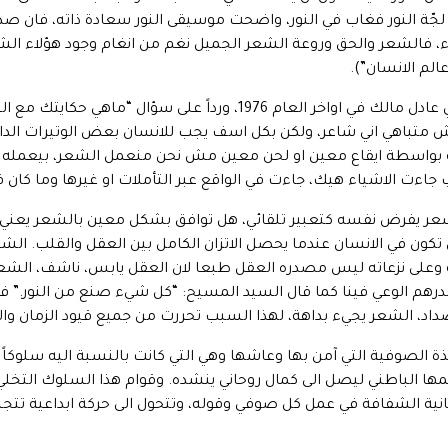
ّة النور فغاب في النور، واضحت موسيقى النور سعادة ذاته، فان ص
، فالشعر والحق وروعة الشعر الجميل نغم من انغام وجود هؤلاء الشع
وفي مقابلة تلفزيونية اجراها معه الاعلامي عادل مالك في اواخر العام 
ش متباهي اني شاعر، ولكن بكل اسف يجب للانسان بعض الوتيرات الداخلي
 بواسطة ايقاع معين او لحن معين مش نحن منعمل الشعر، بيعمله غيرنا
 جاءت الاشياء هيك، جاءت في الواقع عبر التأملات او غيرها وما كان
شعر يفرض نفسه كتعبير تلقائي، هل توافق بشكل معين بالشعر يعني ا
 تكون في الانسان عندما يحصل الاتزان الكامل بين العقل والقلب. الش
ته وعلى نزعاته ليس مصدره العقل طبعا لان العقل يابس، ناشف، الشعر
رهم الوعي فينا كما قال السيد المسيح: “كل شيء صنع من النور.” فال
اضداد، الشعر يجيء بداهة، لهذا السبب تحررت من جميع قيود الزمان وال
ة الصوفية التي آمن بها وعاشها وهي التي كانت بالنسبة اليه سلوكاً ر
ها الباطني ليصل الى كمال روحاني ينشده. وقوام هذا السلوك التخلي ع
ية الشفافة في عمل كل صوفي وقوله، وتتحول الى حركة ابداعية تتجسد ن