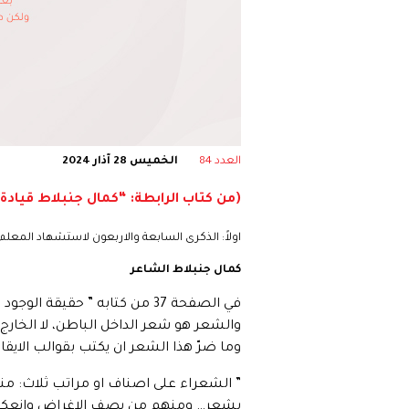
العدد 84
الخميس 28 آذار 2024
(من كتاب الرابطة: “كمال جنبلاط قيادة تا
اولاً: الذكرى السابعة والاربعون لاستشهاد المعلم
كمال جنبلاط الشاعر
في الصفحة 37 من كتابه ” حقيق
والشعر هو شعر الداخل الباطن، لا الخارج
وما ضرّ هذا الشعر ان يكتب بقوالب الايقا
” الشعراء على اصناف او مراتب ثلاث: منه
بشعر… ومنهم من يصف الاغراض وانعكاس ال