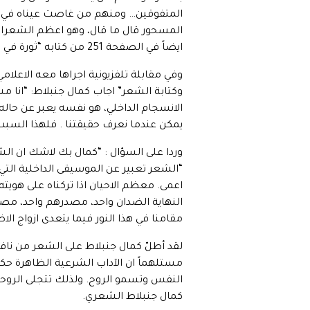
المتفوقين… ومنهم من غاصت عيناه في لج
المسحور قال ما قال، وهو اعظم الشعراء
ايضاً في الصفحة 251 من كتابه “ثورة في عالم الانسان”).
وكتابة الشعر” اجاب كمال جنبلاط: “انا م
الانسجام الداخلي، هو نفسه يعبر عن حاله
يمكن عندما نعرف حقيقتنا . فلهذا السبب
وردا على السؤال : “كمال بك لاشك ان ال
“الشعر تعبير عن الموسيقى الداخلية التي
اعمى. معظم الاحيان اذا تركناه على هوي
النهاية الضدان واحد، مصدرهم واحد، مصد
مقامنا في هذا النور فيما يتعدى ازواج ال
لقد أطلّ كمال جنبلاط على الشعر من نافذ
مستلهماً ان الآداب الشرعية الظاهرة حكم
النفس وتسمو الروح. ولذلك تتجلى الروحان
كمال جنبلاط الشعري.