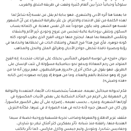
سلوكياً وحياتياً حذراً بين ألغام كثيرة وقعت في طريقه الشاق والغريب.
ما يهمنا هنا أثره الأدبي والشعري، فهو بداية لم يقل عن نفسه إنّه شاعرٌ لما
لهذه الكلمة من ثقل الانتماء والالتزام، بل عبّر بظرافة الشعراء عن أنّ الشعور
نفسه هو الشعر، وقد يكون موجوداً عند كل نفس مهذبة. في كلماته ينساب
السكون ويلتقي بروحانية عالية تنبجس من عروج وجودي خَبِر الألم والشقاء
وتلمّس الطبيعة بما فيها، ليجترح منها حروف الفرح الذي يطرب الوجود كله
كونه جوهره، فأي فرح هذا؟ فرح التعالي وامتلاك الذات في لحظاتها واتحادها في
رؤية وبصيرة نافذة تتخطى حواجز الأديان وطرائق الملل والنحل والمذاهب.
ديوان «فرح» في لبوسه الصوفي المتأنس يحيلك على قراءات متجددة. إنه الفرح
المتولد من رحم المعاناة ويدفع نحو ديناميكية مسؤولة كي تثبت الإنسان على
الطريق، فهو يقول في مكان آخر إن «الدروز هيراقليطيون، فهم يرون أنه ما من
فرح إلا وهو مختلط بالغم والعناء، وما من هبوط إلا ووراءه صعود» (من كتابه
«هذه وصيتي»).
قدّم لديوانه ميخائيل نعيمه، مندهشاً بشخصيته ذات الأبعاد المتعددة والتواقة
إلى المعرفة على الرغم من المآخذ الشكلية على بعض الأبيات المكسورة في
أوزانها الشعرية، وعذره ـــ بحسب نعيمه ـــ إصراره على أن يبقى الكسور مكسوراً،
وإن كان من السهل جبره لأنه جاءه في هذه الصورة لا في غيرها، فكأنه التنزيل.
مثقف غزير الاطلاع والمعرفة وصاحب تجربة فلسفية وروحية خصبة لا سيما
الهندية منها، رافقته منذ شبابه. تأثر بمفكرين كثر أمثال تيلار دو شاردان،
وجفاديس شاندرا، وبلوديل وليم جيمس وكارل ماركس، كما تأثر بالكتب