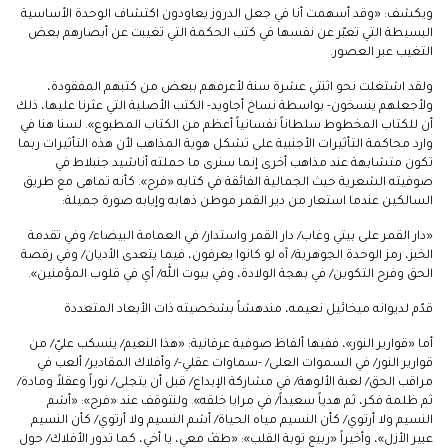
ويكشف: «وقد أسهمت أنا في جعل الدروز يعاودون اكتشاف الوحدة الأساسية
البسيطة التي تعبّر عن نفسها في كتب الحكمة التي تغيبت عن أبصارهم بعض
التغيب عبر العصور.
ولقد اشتغلت نحو اثنتي عشرة سنة لأعرفهم ببعض من كتبهم المفقودة،
ولأجعلهم ينسخون- بواسطة نساخ أجاويد- الكتب الأصلية التي عثرنا عليها، ذلك
أن للكتاب المخطوط سلطاناً نفسانياً أعظم من الكتاب المطبوع». لسنا هنا في
وارد محاكمة التأثيرات الأجنبية على تشكل هوية المذاهب لأن هذه التأثيرات ربما
تكون متشابهة عند مذاهب أخرى إنما سنرى ما حملته أناشيد جنبلاط في
صوفيته الشعرية حيث الجمالية الفائقة في كتابه «فرح». كأنه تماهى مع طريق
السالكين عندما استعار من دير القمر موطن ذهابه وإيابه صورة جميلة:
«دار القمر على بيتي وغاب/ دار القمر واستدار/ في العمامة البيضاء/ وفي تقدمة
الخبز، رمز الوحدة الجوهرية/ آه لو كانوا يعرفون، فيما يتعدى الأديان/ وفي رقصة
الحق وفرح التكوين/ في بهجة الولادة، وفي بيوت الله/ أي في قلوب المؤمنين».
قدّم لديوانه ميخائيل نعيمه، مندهشاً بشخصيته ذات الأبعاد المتعددة
أما «قوارير النور»، ففيها ألفاظ صوفية عرفانية: «هذا النعيم/ ينسكب عليّ/ من
قوارير النور/ في السموات العلى/ -سماوات عقلي-/ وأفلاك المقادير/ ألعب في
مراقب الحق/ لعبة الألوهة/ في مشاركة الإبداع/ قبل أن يتجلى/ نوراً وعقلاً ومادة/
ثم ظلمة فكر، ثم هدياً سعيداً/ في مرايا خلقه». ولنتوقف عند «فرح»: «أشم
النسيم ولا أرتوي/ كأن النسيم مياه الحياة/ أشم النسيم ولا أرتوي/ كأن النسيم
عبير الأزل»، وأخيراً «ربيع توبة القلب»: «طفْ معي، يا أخي، كما تدور الأفلاك/ حول