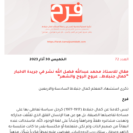
العدد 72
الخميس 30 آذار 2023
مقال للاستاذ محمد عبدالله فضل الله نشر في جريدة الاخبار
“كمال جنبلاط… عروج الروح والشعر”
ذكرى استشهاد المعلم كمال جنبلاط السادسة والاربعين
فرح
ليس كلامنا عن كمال جنبلاط (1917-1977) كرجل سياسة تعاطى بها على
مساحة تفاصيلها الضيقة، بل هو عن هذا الإنسان القلق الذي تفتّقت مداركه
وتهذبت مشاعره طفلاً ومراهقاً وشاباً على لغة الوجود كلّه، فاستحالت عنده
انبعاثاً من صميم الذات ولم تكن متعلمة أو مكتسبة بقدر ما كانت متلبسة به
كزاهد وعرفاني سلك درب الروحانيات، ففرضت عليه نمطاً فكرياً شكّل مذهباً