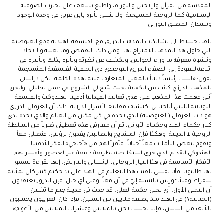
المقدسة من القرآن والإنجيل والتوراة، واطلع بشغف على تجارب الصوفية
الإسلامية كما الروحية المسيحية. ولا ننسى تأثره بابن عربي في وحدة الوجود
ونشدان المطلق النوراني.
يلفت جنبلاط إلى تشابكات المذهب الدرزي مع الفلسفة الهندية ومع الغنوصية
التي حاول هذا المذهب الامتزاج بها، ومن ذلك التقمص وما يعنيه والاتحاد
ونشوة معرفة ما وراء الحواس. ويكشف عن نظرته وتأثره بذلك وتأثيره في
أتباعه للعودة إلى الصفاء الدرزي التوحيدي ذي الخلفية الفلسفية المنسجمة
يقول: «لست رئيساً دينياً بالمعنى المتعارف عليه لهذه الكلمة، لكن دراستي
للمذهب الدرزي كانت من الكفاية بحيث تتيح لي الشروع في عمل تحليلي. والحق
أنني فهمت هذا المذهب على هدى تعاليم الفيدانتا أدفيتا الهندوكية والفلسفة
اليونانية اللتين أتاحتا لي اكتشاف مفاتيح الأسرار الدرزية، ذلك أن العرفان الدرزي
هو ذات العرفان (الغنوصية) الذي تجده في كل مكان من العالم والذي تجده لدى
كبار حكماء الهند وحكماء الأوائل، ثم أن معارفي هذه تعطيني ضرباً من السلطة
الروحية لا الدينية. وهكذا فإن المشايخ والطالبين يفدون لرؤيتي، فنصلي معاً
ونقوم ببعض التأملات معاً أحياناً، فأقرأ لهم من «أحاجي» الفكر الأدفيتا
الهندوكي القديم الذي جرى استخلاصه بطريقة دقيقة عبر العصور. وأفسر لهم
الأفكار الأساسية في هذا التيار الروحاني، الإنساني والتاريخي. إنها لقراءة يسمو
بها طالبونا. فأنا نفسي تلقيت هذا التعليم في الهند على يد حكيم كبير كان بمثابة
سقراط وفيثاغورس بالنسبة إليّ في آن معاً. وعلى أي حال، فإن الدروز يعتقدون
أن التجلي الأول، أي تجلي حكمة العلي، قد حدث في مدينة جيم ما تشين
(الخيالية؟) في الهند منذ بضعة ملايين من السنين. فإذا كان الغربيون يحسبون
بالألف من السنين، فإننا نحسب نحن بالملايين وعشرات الملايين من الأعوام».