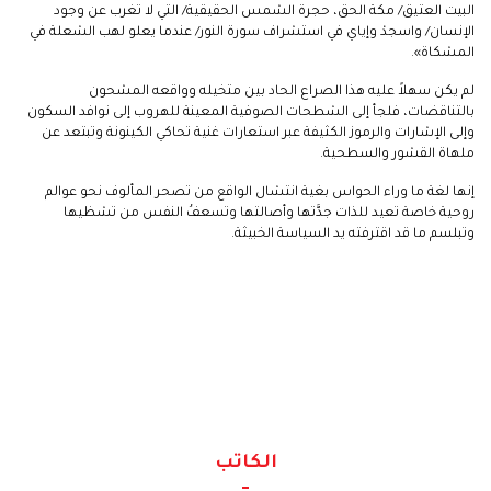
البيت العتيق/ مكة الحق، حجرة الشمس الحقيقية/ التي لا تغرب عن وجود
الإنسان/ واسجدْ وإياي في استشراف سورة النور/ عندما يعلو لهب الشعلة في
المشكاة».
لم يكن سهلاً عليه هذا الصراع الحاد بين متخيله وواقعه المشحون
بالتناقضات، فلجأ إلى الشطحات الصوفية المعينة للهروب إلى نوافد السكون
وإلى الإشارات والرموز الكثيفة عبر استعارات غنية تحاكي الكينونة وتبتعد عن
ملهاة القشور والسطحية.
إنها لغة ما وراء الحواس بغية انتشال الواقع من تصحر المألوف نحو عوالم
روحية خاصة تعيد للذات جدَّتها وأصالتها وتسعفُ النفس من تشظيها
وتبلسم ما قد اقترفته يد السياسة الخبيثة.
الكاتب