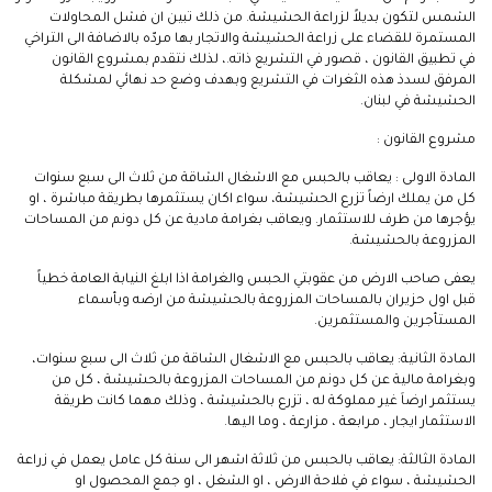
الشمس لتكون بديلاً لزراعة الحشيشة. من ذلك تبين ان فشل المحاولات
المستمرة للقضاء على زراعة الحشيشة والاتجار بها مردّه بالاضافة الى التراخي
في تطبيق القانون ، قصور في التشريع ذاته.، لذلك نتقدم بمشروع القانون
المرفق لسدذ هذه الثغرات في التشريع وبهدف وضع حد نهائي لمشكلة
الحشيشة في لبنان.
مشروع القانون :
المادة الاولى : يعاقب بالحبس مع الاشغال الشاقة من ثلاث الى سبع سنوات
كل من يملك ارضاً تزرع الحشيشة، سواء اكان يستثمرها بطريقة مباشرة ، او
يؤجرها من طرف للاستثمار. ويعاقب بغرامة مادية عن كل دونم من المساحات
المزروعة بالحشيشة.
يعفى صاحب الارض من عقوبتي الحبس والغرامة اذا ابلغ النيابة العامة خطياً
قبل اول حزيران بالمساحات المزروعة بالحشيشة من ارضه وبأسماء
المستأجرين والمستثمرين.
المادة الثانية: يعاقب بالحبس مع الاشغال الشاقة من ثلاث الى سبع سنوات،
وبغرامة مالية عن كل دونم من المساحات المزروعة بالحشيشة ، كل من
يستثمر ارضاَ غير مملوكة له ، تزرع بالحشيشة ، وذلك مهما كانت طريقة
الاستثمار ايجار ، مرابعة ، مزارعة ، وما اليها.
المادة الثالثة: يعاقب بالحبس من ثلاثة اشهر الى سنة كل عامل يعمل في زراعة
الحشيشة ، سواء في فلاحة الارض ، او الشغل ، او جمع المحصول او