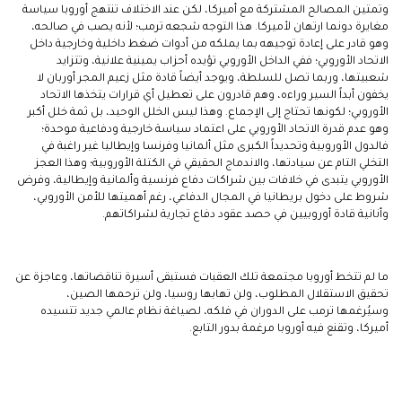
وتمتين المصالح المشتركة مع أميركا، لكن عند الاختلاف تنتهج أوروبا سياسة
مغايرة دونما ارتهان لأميركا. هذا التوجه شجعه ترمب؛ لأنه يصب في صالحه،
وهو قادر على إعادة توجيهه بما يملكه من أدوات ضغط داخلية وخارجية داخل
الاتحاد الأوروبي؛ ففي الداخل الأوروبي تؤيده أحزاب يمينية علانية، وتتزايد
شعبيتها، وربما تصل للسلطة، ويوجد أيضاً قادة مثل زعيم المجر أوربان لا
يخفون أبداً السير وراءه، وهم قادرون على تعطيل أي قرارات يتخذها الاتحاد
الأوروبي؛ لكونها تحتاج إلى الإجماع. وهذا ليس الخلل الوحيد، بل ثمة خلل أكبر
وهو عدم قدرة الاتحاد الأوروبي على اعتماد سياسة خارجية ودفاعية موحدة؛
فالدول الأوروبية وتحديداً الكبرى مثل ألمانيا وفرنسا وإيطاليا غير راغبة في
التخلي التام عن سيادتها، والاندماج الحقيقي في الكتلة الأوروبية؛ وهذا العجز
الأوروبي يتبدى في خلافات بين شراكات دفاع فرنسية وألمانية وإيطالية، وفرض
شروط على دخول بريطانيا في المجال الدفاعي، رغم أهميتها للأمن الأوروبي،
وأنانية قادة أوروبيين في حصد عقود دفاع تجارية لشراكاتهم.
ما لم تتخط أوروبا مجتمعة تلك العقبات فستبقى أسيرة تناقضاتها، وعاجزة عن
تحقيق الاستقلال المطلوب، ولن تهابها روسيا، ولن ترحمها الصين،
وسيُرغمها ترمب على الدوران في فلكه، لصياغة نظام عالمي جديد تتسيده
أميركا، وتقنع فيه أوروبا مرغمة بدور التابع.