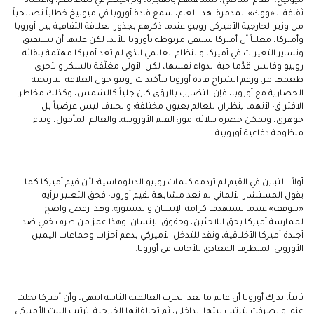
ميونيخ، العام الماضي، لتساهلهم بالهجرة، وتراخيهم في دفاعاتهم، واعتماد
ثقافة الـ«ووك» المدمرة. هذا العام، سمع قادة أوروبا في ميونيخ خطاباً تصالحياً
من وزير الخارجية الأميركي روبيو عندما ذكرهم بجذور العلاقة الثقافية بين أوروبا
وأميركا، معلناً أن أميركا ستبقى مربوطة بأوروبا للأبد، لكن عليها أن تستفيق
وتساير التغيرات في أميركا والنظام العالمي الذي لم تعد أميركا مهتمة ببقائه.
روبيو وفانس قدَّما حبة الدواء نفسها، لكن الأولى مغلَّفة بالسكر والأخرى
طعمها مر. ورغم انشراح قادة أوروبا بتأكيدات روبيو حول العلاقة التاريخية
الحضارية مع أوروبا، فإن التضارب بالرؤى كان جلياً كالشمس، وكذلك مخاطر
الافتراق؛ لأنهما ينظران للعالم بعيون مختلفة؛ والخلاف ليس عرضياً بل
جوهري، ويمكن حصره بثلاثة امور: القيم الأوروبية، والعالم المأمول، وبناء
منظومة دفاعية أوروبية.
أولاً، التباين في القيم لم تردمه كلمات روبيو الدبلوماسية؛ لأن قيم أميركا كما
يقول المستشار الألماني لم تعد مشابهة لقيم أوروبا؛ فحق التعبير برأيه
«يتوقف» عندما يستهدف كرامة الإنسان والدستور». وهذا رفض واضح
لممارسة أميركا بحق اللاجئين، وحقوق الإنسان. وهذا غمز من طرف خفي ضد
أجندة أميركا الأخلاقية، ونقد للتدخل الأميركي بدعم أحزاب وجماعات اليمين
الأوروبي المتطرف المعادي للأجانب في أوروبا.
ثانياً، تدرك أوروبا أن عالم ما بعد الحرب العالمية الثانية انتهى، وأن أميركا تخلت
عنه، وانصرفت لترتيب بيتها الداخلي، ثم تحالفاتها الخارجية. ترتيب البيت الأميركي