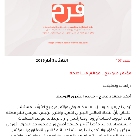
العدد 107
الثلاثاء 3 آذار 2026
مؤتمر ميونيخ… عوالم متناطحة
دراسات وتحليلات
أحمد محمود عجاج – جريدة الشرق الاوسط
ترمب لم يغير أوروبا بل العالم كله، وفي مؤتمر ميونيخ اعترفَ المستشار
الألماني بأنَّ النظامَ العالمي الليبرالي انتهى، واقترح الرئيس الفرنسي نشر مظلة
بلاده النووية لحماية أوروبا، ودعا رئيس وزراء بريطانيا لتوحيد الصناعات
والاستعداد للحرب، مؤكداً أنَّ «بريكست» أصبح وراء ظهره؛ هذا التحرك الأوروبي
لم يكن ليتحقق لولا تهديدات ترمب، ثم نقد نائبه فانس لقادة أوروبا، بمؤتمر