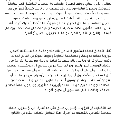
بتقليل الدَّين العام، ووقف الهجرة، واستعادة المصانع لتشغيل اليد العاملة
الأميركية، ومحاربة ثقافة «ووك». وقد قطعت إدارة ترمب شوطاً كبيراً في هذا
المسار؛ خارجياً حيث فرضت رسوماً جمركية، واستخدمت قوتها الاقتصادية لعقد
اتفاقيات تجارية غير عادلة، وأعادت العمل بنظرية «مونرو»، وعاقت صعود
الصين كمنافس لها بكل الطرق؛ هذا الواقع ولَّد عالماً خطراً، تدرك أوروبا أنه
ليس العالم المأمول، لكنها ماضية لحجز مكان فيه لضمان مصالحها، وإظهار
قيمها، والترويج للتجارة الحرة، دونما الانجرار إلى الصين أو أميركا.
ثالثاً، لتحقيق العالم المأمول لا بد من بناء منظومة دفاعية مستقلة تضمن
لأوروبا حماية حدودها، ومصالحها التجارية ودورها المؤثر في العالم الجديد.
وثمة إجماع في أوروبا على بناء منظومة أمنية أوروبية؛ فبريطانيا الخارجة من
الاتحاد الأوروبي، أعلن رئيس وزرائها ستارمر في ميونيخ أن «بريكست» أصبحت
وراء ظهره، وأن على أوروبا أن توحد صناعاتها الدفاعية، وأن تستعد للحرب من
أجل السلام. وتمكَّنت دول أوروبا وإن ببطء من دعم أوكرانيا في حربها، وبدأوا
ينتجون أسلحة بسرعة، ويدرسون أسس التعاون الدفاعي، والاستعاضة عن
المظلة النووية الأميركية والاستعانة بأوروبية؛ فالأوروبيون يعون تماماً مخاطر
الضعف؛ ولذلك لا خيار لهم سوى أن يكونوا أقوياء.
هذا التضارب في الرؤى لا يؤشر إلى طلاق بائن مع أميركا، بل يؤشر إلى اعتماد
سياسة التعامل بالقطعة مع أميركا. هذا التعامل يتطلب البقاء في «الناتو»،