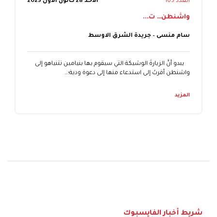
العدد 105
الأحد 28 كانون الأول 2025
واشنطن… ت...
سام منسى – جريدة الشرق الاوسط
يبدو أنَّ الزيارةَ الوشيكة التي سيقوم بها بنيامين نتنياهو إلى
واشنطن أقربُ إلى استدعاء منها إلى دعوة ودية؛…
المزيد
شريط أخبار الفايسبوك