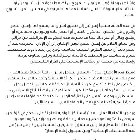
واشنطن وحلفاؤها الغربيون، والمرجح أن تضغط بقوة خلال الأسبوعين أو
الثلاثة المقبلة لوقف القتال رغم استعمالها «الفيتو» في مجلس الأمن الأسبوع
الفائت.
في هذه الحالة، ستلجأ إسرائيل إلى تحقيق اختراق ما يسمح لها بإعلان النصر
والنزول عن الشجرة. قد يكون باغتيال أو احتجاز قادة ورموز من «حماس» أو
إطلاق رهائن أو غير ذلك مما قد تجترحه هذه الحكومة الإسرائيلية من جرائم.
وفي سياق الكلام عن إعلان النصر، تنبغي الإشارة إلى أن الإدارة الأميركية تعد أن
النصر يجب أن يمهد الطريق لعملية سياسية تؤدي إلى إنشاء دولة فلسطينية،
بشروط تتناسب مع المتطلبات الأمنية الإسرائيلية وتراعي مخاوف عربية
وإسلامية من هيمنة الراديكالية الإسلامية على القرار الفلسطيني.
وسط هذه الأوضاع، يبدو أن السلام الشامل ما يزال راهناً احتمالاً بعيد المنال.
ومع ذلك، فإن تجدد العنف واستمرار الكارثة الإنسانية وتهديد الحرب للاستقرار
الإقليمي على نطاق أوسع، من شأنها إبراز الحاجة الملحة إلى التوصل لحل
سياسي لا مفر منه، ليس فقط للحرب المستعرة، بل أيضاً للنزاع الإسرائيلي –
الفلسطيني، وهو ما تعمل على تحقيقه الولايات المتحدة وحلفاؤها بهدف إعلان
مبادرة تسوية يُعد لها مع بعض الحلفاء العرب، لا سيما الأردن.
وبمجرد انتهاء الأعمال العدائية، ستركز الأولوية العاجلة على الحكم في غزة: من
سيفعل ذلك؟ وما هو مصير «حماس» قادة وعناصر ومؤيدين؟ وما هو دور
السلطة الفلسطينية؟ وأين سيتم إيواء النازحين الفلسطينيين؟ ومن سيؤمن
لهم المساعدات الإنسانية؟ ومن سيمول إعادة الإعمار؟