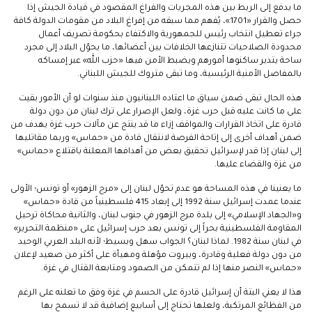
ما يدفع إلى الربط بين هذه المجريات والفراغ المقصود في قيادة الجيش إذا
حصل والقرار «1701»، يُفهم مما سبقه من إفراغ البلاد من مقومات الدولة كافة
جراء تعطيل انتخاب رئيس للجمهورية والاكتفاء بحكومة تصريف أعمال
محدودة الصلاحيات تتنازعها الخلافات بين أعضائها، ما يحوّل البلاد إلى مجرد
ساحة يتدبر ساكنوها أمورهم ويضبط الأمن فيها «حزب الله» عبر إمساكه
بالمفاصل الأمنية الرئيسية، وما تبقى متروك للجيش اللبناني.
هذه الحال تبقى ضمن سياق ما اعتاده اللبنانيون منذ سنوات لو أن الأمور بقيت
على ما كانت عليه قبل حرب غزة، ولعل الإصرار على ترك لبنان من دون دولة
قادرة على اتخاذ القرارات والمواقف إزاء ما قد ينتج عن مآلات حرب غزة يهدف من
ضمن أهداف أخرى إلى إتاحة الفرصة لانتقال قادة من «حماس» وربما مقاتليها
إلى لبنان إذا قدر لإسرائيل تحقيق بعض من أهدافها المعلنة باقتلاع «حماس»
من غزة والقضاء عليها.
ما يعنينا في هذه المساحة هو عدم تحوّل لبنان إلى «مرج الزهور» أو تونس؛ الأولى
عندما عمدت إسرائيل سنة 1992 إلى إبعاد 415 فلسطينياً من قادة «حماس»
و«الجهاد الإسلامي» إلى بلدة مرج الزهور في جنوب لبنان، والثانية محاكاة ترحيل
المقاومة الفلسطينية بحراً إلى تونس بعد حرب إسرائيل على «منظمة التحرير»
في لبنان سنة 1982. لماذا لبنان؟ الجواب سهل وبسيط؛ لأنه البلد العربي الوحيد
من دون دولة فعلية وقادرة، وبيروت مؤهلة ومهيأة على أكثر من صعيد لإعلان
«حماس» النصر منها إذا لم تتمكن من الصمود ومتابعة القتال في غزة.
هذا لا يعني البتة أن إسرائيل قادرة على الحسم في غزة وفق ما تعلنه على الرغم
من الفظائع المرتكبة، ولعلها تحتاج إلى أسابيع إضافية قد لا تسمح بها