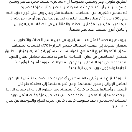
الطريق طويل، وعر وملغّم، خصوصاً أن «حماس» ليست مجرد عناصر وسلاح
بوسع إسرائيل أن تقتلهم وتدمرهم وتعلن النصر، وتترك غزة لمصيرها.
فـ«حماس» كغيرها من الجماعات الجهادية فكر وتيار، وهي على غرار «حزب الله»
عام 2006 قادرة أن تعلن «النصر الإلهي» الخاص بها من غزة أو من بيروت؛ إذ
لديها من المؤيدين المؤمنين بخطها والمقاتلين في الضفة الغربية ولبنان
وأماكن أخرى يصعب اغتيالهم جميعاً.
بيروت غير محصنة لمثل هذا السيناريو، في حين مسار الأحداث والتطورات
يمهدان لتحوله إلى حقيقة. استحالة تطبيق القرار «1701» للأسباب المتعلقة
بـ«حزب الله» والتفريغ الممنهج للمؤسسات الدستورية والأمنية، يعبّدان الطريق
لتمكين الممانعين في لبنان – الساحة، ما سوف يضاعف مخاطر انتقال الحرب
بعد توقفها في غزة إليه على الرغم من المحاولات الدؤوبة أميركياً وأوروبياً
لتجنبها والحؤول دون الحرب الإقليمية.
بتسوية للنزاع الإسرائيلي – الفلسطيني أو من دونها، يصعب انتشال لبنان من
الحضن الإيراني ومحور الممانعة، ومن تحوله منصة إلى «طلائع طوفان
الأقصى» وأمثالها عسكرية كانت أو شعبية، وهي خطوة إلى الوراء تضاف إلى ما
سيحصده «حزب الله» من سطوة ومكاسب بعد حرب غزة وقبضه ثمن دوره
المساند لـ«حماس» بعد تسويقه كإبعاد كأس الحرب المرّة والموجعة عن لبنان
واللبنانيين.