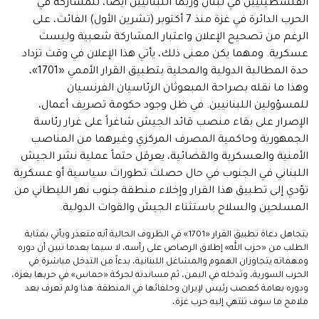
الفلسطينيين في لبنان وربما اللبنانيين أيضاً، للمشاركة في
الحرب الدائرة في غزة منذ 7 أكتوبر (تشرين الأول) الفائت، على
الرغم من تصحيح الإعلان واعتبار المشاركة شعبية وليست
عسكرية. ومهما يكن معنى ذلك، يأتي هذا الإعلان في وقت تزداد
حدة المطالبة الدولية والمحلية بتطبيق القرار الأممي «1701»،
وهذا ما نقله بصراحة المبعوثان الرئاسيان الفرنسيان
للمسؤولين اللبنانيين. في ظل وجود حكومة تصريف أعمال،
الإصرار على بقاء منصب قائد الجيش شاغراً على غرار رئاسة
الجمهورية وحاكمية المصرف المركزي وغيرهما من المناصب
الأمنية والعسكرية والقضائية، يعرقل حتماً عملية نشر الجيش
اللبناني في الجنوب في حال حصلت تطورات سياسية أو عسكرية
تؤدي إلى تطبيق هذا القرار وإخلاء منطقة جنوب نهر الليطاني من
المسلحين والسلاح باستثناء الجيش والقوات الدولية.
يتجاهل دعاة تطبيق القرار «1701» في الظروف الحالية أنه متعذر ويأتي بمثابة
الطلب من «حزب الله» إطلاق الرصاص على رأسه، لا سيما بعدما تبين أن دوره
ومهماته يتجاوزان الهموم والمشاغل اللبنانية، بدءاً من التدخل مباشرة في
الحرب السورية، وتدخله في اليمن، ثم مساندته لحركة «حماس» في حربها بغزة،
ودوره بعامة كعصب رئيس لإيران وحلفائها في المنطقة. هذا ولم تعرف بعد
ملامح ما سوف تنتهي إليه حرب غزة،