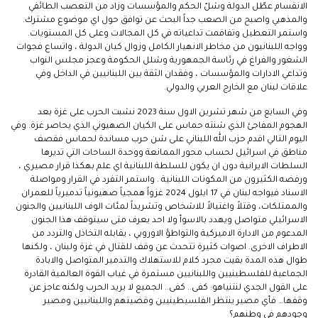
الانقسام عطّل الدولة وشلّ الحكم والمؤسسات وزاد من التعصب الطائفي
والمذهبي واصبح من الصعب جداً البحث عن توافق حول اي موضوع مشترك.
واستمر التعطيل وتفاقمت تداعياته في كل المجالات وعلى كل المستويات.
وواجه اللبنانيون من مخاطر الانهيار الكامل وزوال كيان الدولة ، واتساع فجوات
الشغور والفراغ في رئاسة الجمهورية وشلل الحكومة وعجز مجلس النواب
وتداعي الادارات والمؤسسات ، وفقدان الثقة بين اللبنانيين في الداخل وفي
علاقات لبنان مع الخارج العربي والدولي.
وفي السابع من شهر تشرين الاول سنة 2023 نشبت الحرب على غزة بعد
الهجوم المفاجئ الذي شنته حماس على الكيان الصهيوني الذي يحاصر غزة. وفي
اليوم التالي اقدم حزب الله اللبناني على شن حرب مساندة لحماس فقصف
مناطق في اسرائيل لحساب محور الممانعة ووحدة الساحات التي تديرها
السلطات الايرانية دون ان يكون للسلطة اللبنانية اي علم بهكذا قرار مصيري ،
ورفضه الكثيرون من المكونات اللبنانية . واستمر التفرد في القرار ومواصلة
الاسناد فيواجه لبنان في 17 ايلول 2024 غزواً همجياً صهيونياً تدميرياً للعمران
والممتلكات، وقتلاً واغتيالاً للاشخاص وتشريداً لمئات الوف اللبنانيين والجنون
الاسرائيلي متواصل ويهدد بالاسوأ ولا احد يعرف متى سيتوقف هذا الجنون
المدعوم من الادارة الاميركية والتواطؤ الاوروبي ، يقابله التخاذل والتردد من
الاطراف الاخرى. اصوات كثيرة تتحدث عن وقف للقتال في غزة ولبنان ، ولكنها
طوال هذه المدة بقيت مجرد كلام للاستهلاك والتدمير المتواصل والابادة
الجماعية للفلسطينيين واللبنانيين مستمرة في غياب القوة العالمية القادرة
على القول الجدي لنتنياهو: كفى.. كفى.. الجميع لا يريد الحرب ولكنه عاجز عن
وقفها… فأي مصير ينتظر الفلسيطينيين وقضيتهم واللبنانيين ومصير
وجودهم في وطنهم؟