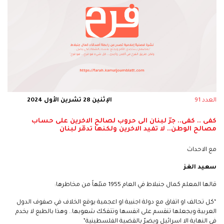
العدد 91
الإثنين 28 تشرين الأول 2024
كفى .. كفى.. جرّ لبنان الى حروب لصالح الاخرين على حساب
مصالح الوطن.. لا تفيد الاخرين ولكنها تدمّر لبنان
مع الاحداث
سعيد الغز
قالها المعلم كمال جنبلاط في العام 1955 منبّهاً من مخاطرها:
“كل تحالف او اتفاق مع دولة اجنبية او اعجمية يوقع الخلاف في صفوف الدول
العربية ويجعلها تنقسم على انفسها وتتفكك شعوبها.. وهذا بالطبع لا يخدم
في النهاية الا اسرائيل ويضرّ بالقضية الفلسطينية”