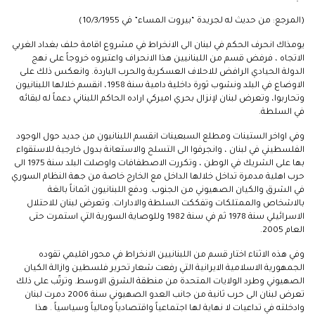
(المرجع: من حديث له لجريدة “بيروت المساء” في 10/3/1955)
يومذاك انحرف الحكم في لبنان الى الانخراط في مشروع اقامة حلف بغداد الغربي
الاتجاه ، فرفض قسم من اللبنانيين هذا الانحراف واعتبروه خروجاً على نهج
الدولة الحيادي الرافض للاحلاف العسكرية والحرب الباردة. وانعكس ذلك على
الاوضاع في البلد ونشوب ثورة داخلية دامية سنة 1958، انقسم خلالها اللبنانيون
وتحاربوا، وتعرض لبنان لإنزال بحري اميركي اراده الحاكم اللبناني دعماً له لبقائه
في السلطة.
وفي اواخر الستينات ومطلع السبعينات انقسم اللبنانيون من جديد حول الوجود
الفلسطيني في لبنان ، وانجرفوا الى التسلح والاستعانة بدول خارجية للاستقواء
بها على الشريك في الوطن ، وتكررت الاصطفافات واوصلت البلد سنة 1975 الى
حرب اهلية مدمرة تداخل خلالها الداخل مع الخارج خاصة من جهة النظام السوري
في الشرق والكيان الصهيوني من الجنوب. ودفع اللبنانيون اثماناً بالغة
بالاشخاص والممتلكات وتفككت السلطة والادارات. وتعرض لبنان للاحتلال
الاسرائيلي سنة 1978 ثم في سنة 1982 وللوصاية السورية التي استمرت حتى
العام 2005.
وفي هذه الاثناء اختار قسم من اللبنانيين الانخراط في محور اقليمي تقوده
الجمهورية الاسلامية الايرانية التي رفعت شعار تحرير فلسطين وازالة الكيان
الصهيوني وطرد الولايات المتحدة من منطقة الشرق الاوسط. وترتّب على ذلك
تعرض لبنان الى حرب ثانية من جانب العدو الصهيوني سنة 2006 دمرت لبنان
وادخلته في تداعيات لا نهاية لها اجتماعياً واقتصادياً ومالياً وسياسياً . هذا