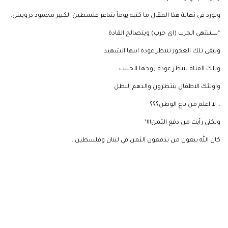
ونورد في نهاية هذا المقال ما كتبه يوماً شاعر فلسطين الكبير محمود درويش:
“ستنتهي الحرب (اي حرب) ويتصالح القادة
وتبقى تلك العجوز تنتظر عودة ابنها الشهيد
وتلك الفتاة تنتظر عودة زوجها الحبيب
واولئك الاطفال ينتظرون والدهم البطل
.. لا اعلم من باع الوطن؟؟؟
ولكني رأيت من دفع الثمن!!!”
كان الله يبعون من يدفعون الثمن في لبنان وفلسطين .