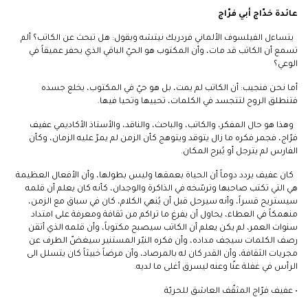
عائدة خدّاج أبي فرّاج
يتساءل الفيلسوف الألماني فردريك نيتشه ويقول: هل تبحث عن الكاتب؟ ألم
تسمع أن الكاتب قد مات، وأن المكتوب هو الحيّ الباقي الذي يحفر عميقاً في
الوعي؟
أما نحن فنجيب: أن الكاتب لم يمت، بل هو حيّ في المكتوب، يخلع جسده
فتنطلق الروح لتتجسد في الكلمات، تحييها وتحيا فيها.
وهذا هو حال المفكر، والكاتب، والباحث، والناقد، والأستاذ الأكاديمي عفيف
فرّاج، فجمر فكره ما زال يتوقد ويتوهج كأن الزمن لم يمرّ عليه الزمان، وكأن
الفارس لم يترجل أو يُبرح المكان.
كان عفيف يردد دوماً أن الحياة بعمقها وليس بطولها، وأن الأفعال العظيمة
هي التي تكتب صاحبها وترسّخه في الذاكرة والوجدان، كأنه كان يعلم أن قلمه
سيستريح قسراً، وأنه سيرحل قبل أن يُنهي الكلام، كان في سباق مع الزمن،
منهمكاً في العطاء، يحاول أن يفرغ ما تراكم من ثقافة ومعرفة على امتداد
سنوات العمر، لم يكن يعلم أن الكاتب سيصبح مكتوباً، وأن قلمه الذي أتقن
رصف الكلمات سيجف مداده، وأن فكره النيّر المستنير سيغضّ الطرف عن
مجريات الثقافة، وأن القدر كان له بالمرصاد، وأن مرضاً خبيثاً كان يتسلل الى
الرأس في غفلة عنّا وعنه ليسرق أغلى ما لديه.
• عفيف فرّاج المثقّف العاشق للحريّة