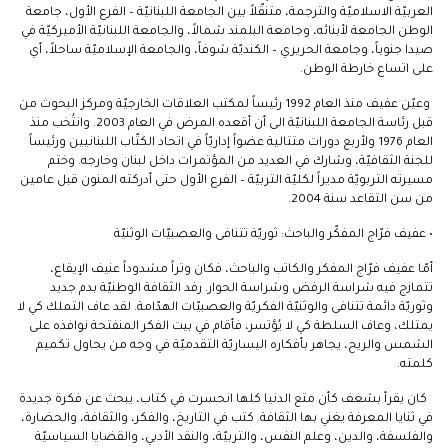
العربيّة الاسلاميّة والترجمة، متنقّلاً بين الجامعة اللبنانيّة – الفرع الأول، جامعة
الوطن الجامعة لأبنائه، وجامعة البلمند شمالاً، والجامعة اللبنانيّة الأميركيّة في
صيدا جنوباً، وجامعة الحريري – الكنديّة شوفاً، والجامعة الإسلاميّة ساحلاً، أي
على اتساع خارطة الوطن.
وعيّن عفيف منذ العام 1992 رئيساً لمكتب العلاقات الخارجيّة ومركز البحوث من
قبل رئاسة الجامعة اللبنانيّة الى أن أقعده المرض في العام 2003. وانتُخب منذ
العام 1976 ولأربع دورات متتالية عضواً إداريّاً في اتحاد الكتّاب اللبنانيين ورئيساً
للجنة الثقافيّة، وشارك في العديد من المؤتمرات داخل لبنان وخارجه. وختم
مسيرته التربويّة مديراً لكليّة التربيّة – الفرع الأول حتى أدركته المنون قبل عامين
من سن التقاعد سنة 2004.
• عفيف فرّاج المفكّر والباحث: ثوريّة تتنافى والعصبيّات الوثنيّة
أمّا عفيف فرّاج المفكر والكاتب والباحث، فكان وتراً مشدوداً عنيف الإيقاع،
تتمازج فيه شراسة الرفض وشراسة الحوار. رفد الثقافة الوطنيّة بدم جديد
وثوريّة دائمة تتنافى والوثنيّة الفكريّة والعصبيّات الهدّامة. لقد عاف التملك كي لا
يمتلك، وعاف السلطة كي لا يُؤتسر، فأقام في بيت الفكر المنفتحة نوافذه على
الشمس والريح، يجاهر بأفكاره اليساريّة التقدميّة في وجه من يحاول تكميم
كلمته.
كان يقرأ بشغف كأن متع الدنيا كلها انحسرت في كتاب، يبحث عن فكرة جديدة
في ثنايا المعرفة يغني بها الثقافة. كتب في التاريخ، والفكر، والثقافة، والحضارة،
والفلسفة، والدين، وعلم النفس، والتربيّة، والنقد الأدبي، والقضايا السياسيّة