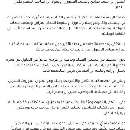
الصبور الى حبيب صادق ومحمد الفيتوري، وصولاً الى صاحب السفير طلال
سلمان.
إضافة الى هذه القامات الفكريّة، يتضمن الكتاب دراسات أبرزها حوار الحضارات
في الإسلام، و23 يوليو إصلاح لا ثورة، وسقوط النظام العراقي وتهافت خطاب
العولمة، وضعف الأحزاب، قوة القبائل، وعلاقة جدلية بين السياسة والأدب في
الثقافة الوطنيّة.
وسأكتفي بمقطع اقتطفه من بحثه الأخير حول علاقة المثقف بالسلطة، كتبه
بمرارة معاناة الرسول الذي لا يجد له مكاناً بين قومه، قائلاً:
يخرج المثقف من مجلس القبيلة ويذهب الى غربته.. عاجزاً عن الحلول عن همزة
القطع التقليديّة.. يغسل المثقف يديه من الحرب.. يقدم استقالته لقادتها..
يحمل أوراقه وقلمه الى أبعد من مرمى أسلحتهم كافة.
ويبقى في الجعبة كتابه الثامن والأخير بعد رحيله وهو بعنوان الموروث الشرقي
للثقافة العبريّة، الذي تأخر صدورُه بسبب المخاض العسير الذي يمر به الوطن،
والفاقة التي يعيشها المواطن، آملين أن يصدر قريباً.
وكي لا أتهم باللاموضوعيّة وأنا أكتب عن عفيف فرّاج، سأقتطف باقة مما قاله
رئيس اتحاد الكتاب اللبنانيين الشاعر الكبير الراحل جوزيف حرب يوم ذكرى
اربعينه، اذ قال:
موت عفيف فراّج، شبيه بنوم السنديان، وموت السنبلة على سرير الطحين،
وغياب بيت الشّعر وما بلغت بعد مساء القافية… كم كان عفيف فراج صادقاً