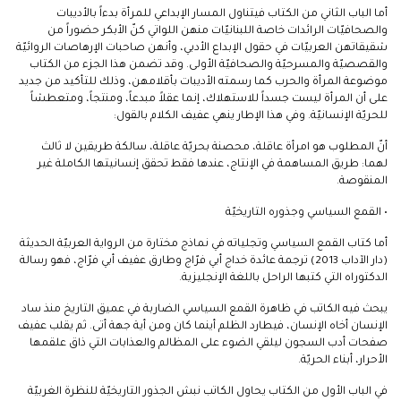
أما الباب الثاني من الكتاب فيتناول المسار الإبداعي للمرأة بدءاً بالأديبات
والصحافيّات الرائدات خاصة اللبنانيّات منهن اللواتي كنّ الأبكر حضوراً من
شقيقاتهن العربيّات في حقول الإبداع الأدبي، وأنهن صاحبات الإرهاصات الروائيّة
والقصصيّة والمسرحيّة والصحافيّة الأولى. وقد تضمن هذا الجزء من الكتاب
موضوعة المرأة والحرب كما رسمته الأديبات بأقلامهن، وذلك للتأكيد من جديد
على أن المرأة ليست جسداً للاستهلاك، إنما عقلاً مبدعاً، ومنتجاً، ومتعطشاً
للحريّة الإنسانيّة. وفي هذا الإطار ينهي عفيف الكلام بالقول:
أنّ المطلوب هو امرأة عاقلة، محصنة بحريّة عاقلة، سالكة طريقين لا ثالث
لهما: طريق المساهمة في الإنتاج، عندها فقط تحقق إنسانيتها الكاملة غير
المنقوصة.
• القمع السياسي وجذوره التاريخيّة
أما كتاب القمع السياسي وتجلياته في نماذج مختارة من الرواية العربيّة الحديثة
(دار الآداب 2013) ترجمة عائدة خداج أبي فرّاج وطارق عفيف أبي فرّاج، فهو رسالة
الدكتوراه التي كتبها الراحل باللغة الإنجليزية.
يبحث فيه الكاتب في ظاهرة القمع السياسي الضاربة في عميق التاريخ منذ ساد
الإنسان أخاه الإنسان، فيطارد الظلم أينما كان ومن أية جهة أتى. ثم يقلب عفيف
صفحات أدب السجون ليلقي الضوء على المظالم والعذابات التي ذاق علقمها
الأحرار، أبناء الحريّة.
في الباب الأول من الكتاب يحاول الكاتب نبش الجذور التاريخيّة للنظرة الغربيّة