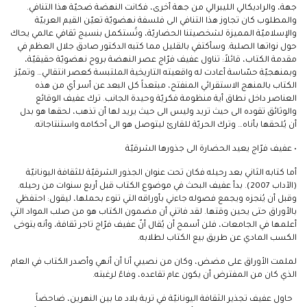
جهة، والراديكالي الليبرالي من جهة أخرى، فكانت النهضة ضحيّة هذا التنافي.
والمطلوب كان تجاوز هذا التنافي الى فلسفة نهضويّة تعيّن القيم العربيّة
والإسلاميّة المميزة لشخصيتنا الحضاريّة، وتُستكمل بنسيج ثقافي عالمي يحاك
حول نواتها الصلبة. وسأكتفي بالقليل مما كتبه الدكتور صادق جلال العظم في
مقدمة الكتاب، قائلاً: تناول عفيف فرّاج عصر النهضة بروح نهضويّة حقيقيّة،
وبمنهجيّة حسّاسة أعادت له واقعيته التاريخية الملتبسة كعصر انتقالي… وتميّز
الكتاب بالمنهج الاستقرائي المنفتح، مبتعداً كل البعد عن أسر أي من هذه
العناصر داخل نطاق أية منظومة فكريّة وحيدة الجانب. ترك عفيف الوقائع
والوثائق تقوده الى حيث تريد وليس الى حيث يريد لها أن تذهب، لحقها هو بدل
أن يُلحقها بأناه… وترك الحريّة للقارئ ليتوصل هو الى أحكامه واستنتاجاته.
• عفيف فرّاج يعيد الحضارة الى جذورها الشرقيّة
أما كتابه الثاني بعد رحيله فكان تحت عنوان الجذور الشرقيّة للثقافة اليونانيّة
(الآداب 2007). بدأ عفيف البحث في موضوع الكتاب قبل أربع سنوات من رحيله.
وقبل أن يُنجزه ويجمع فصوله جاءني بأوراقه التي تنوء بحملها، ليقول: احتفظي
بالأوراق حتى يحين وقتها. لقد فاتني أن مضمون الكتاب هو من صلب المواد التي
أعلمها في الجامعات، فلن أسمح أن يُقال أنّ عفيف فرّاج تاجر ثقافة، وأنه يتوخى
الكسب المادي عن طريق بيع الكتاب لطلابه.
لملمت الأوراق على مضض، وكان من نصيبي أنا أن أنهي وأصدر الكتاب في العام
الذي كان من المفترض أن يكون عام تقاعده، وفاءً لرغبته.
حاول عفيف تجذير الثقافة اليونانيّة في تربة بلاد ما بين النهرين، ضاحضاً