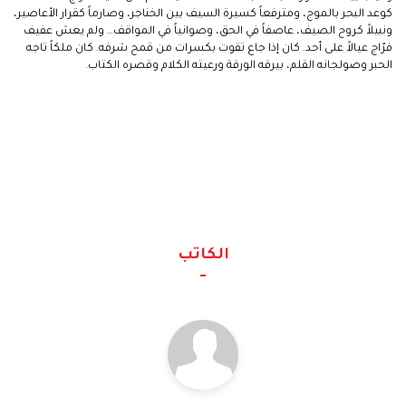
كوعد البحر بالموج، ومترفعاً كسيرة السيف بين الخناجر، وصارماً كقرار الأعاصير،
ونبيلاً كروح الصيف، عاصفاً في الحق، وصوانياً في المواقف… ولم يعش عفيف
فرّاج عيالاً على أحد. كان إذا جاع تقوت بكسرات من قمح شرفه. كان ملكاً تاجه
الحبر وصولجانه القلم، بيرقه الورقة ورعيته الكلام وقصره الكتاب.
الكاتب