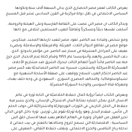
يعرض الكاتب لعمر مصر الحضاري الذي يداني السبعة آلاف سنة وتكونها
السياسي الاجتماعي في ظل دولة مركزية في القرن السادس عشر قبل المسيح.
ويذكر الكاتب ان مصر التي عصت على الثقافة الفارسية وعلى الهيلنة والرومنة،
أسلمت نفسها دينيّاً وعسكريّاً وثقافيّاً للعرب المسلمين لتتلافى مع ذاتها.
ومع شخص وقيادة عبد الناصر، تعود مصر لتعيد تاريخها المجيد، فيتكرس
موقع مصر في تقاطع الدوائر الثلاث: العربيّة، والافريقيّة والإسلاميّة. ويضيء
عفيف على المراحل المشرفة في مسار عبد الناصر، من مؤتمر باندونغ، الذي
دعت اليه الصين والهند وأندونيسيا عام 1955 وقيام كتلة عدم الانحياز، الذي خرج
منه عبد الناصر قائداً كبيراً للعالم الثالث ليحرك الشرق ضد مشاريع الأحلاف
العسكريّة الأميركيّة. واستثمرت مسيرة عبد الناصر التصاعديّة بعد كسر مصر
عبد الناصر احتكار الغرب للسلاح ووقعت على صفقة الأسلحة الشهيرة مع
تشيكوسلوفاكيا، والتحالف المصري السوري – السعودي في وجه حلف بغداد،
ومعركة قناة السويس والوحدة السوريّة المصريّة.
ويعرض الكتاب ايضاً لرؤية كمال جنبلاط الخلاصيّة في كتابه ثورة في عالم
الانسان الذي يمكن اعتباره بمثابة البيان الاشتراكي الإنساني، والذي يشير فيه
جنبلاط الى الخلل التاريخي في الثورات البورجوازيّة والاشتراكيّة التي حولت الحلم
الى مآسي، فيقدم البديل وهو رؤية ثوريّة تقوم على ثورتين: ثورة داخل الوعي الذاتي
تحرر العقل من الغرائز. وثورة في العالم الظاهر يعيد فيها الانسان خلق البنى
السياسية – الاقتصاديّة التي تسمح للروح ومثالاتها بالتفتح في بيت جماعي لا
تدخله رياح التنافس والجزع الاجتماعي. ويغلب جنبلاط الثقافي- المعرفي على