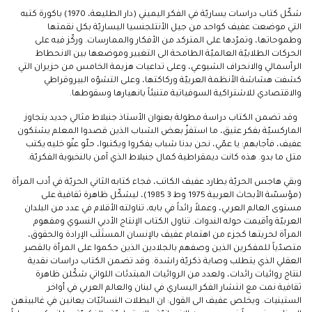
شكّل كتاب دراسات يساريّة في الفكر اليميني (دار الطليعة، 1970) باكورة كتبه
التي موضعت عفيف كواحد من جيل الأنتلجنسيا اليساريّة بكل نقمتها
وطموحاتها، وتمرّدها على المتركد من الأفكار والممارسات. وركّز فيه على
الحركات الطلابيّة العالميّة الطامحة الى التغيير وموضعها بين الانحطاط
الرأسمالي والانحراف الشيوعي، وعلى تداعيات هزيمة الخامس من حزيران التي
كشفت هشاشة الأنظمة العربيّة وركاكتها، وعلى التشوّه البيروقراطي
والاقتصادي للاشتراكية السوفياتية متنبئاً بانهيارها وسقوطها.
وقد تضمن الكتاب دراسة مطولة بعنوان الأستاذ جنبلاط مثالي جديد يتجاوز
الماركسيّة بفكر عتيق، ما استفزّ بعض الشباب الذين قصدوا المعلم يشتكون
عفيف، فأجابهم: يا عمّي، نحن بدنا شباب يفكروا ويكتبوا، حلّو عنّو خليه يكتب
متل ما بدو. هذه كانت ديمقراطية كمال جنبلاط الذي آمن بالنخبوية الفكريّة.
وبقي هاجس الحريّة يطارد عفيف الكاتب، فجاء كتابه الثاني الحريّة في أدب المرأة
(مؤسسّة الأبحاث العربية 1975 وط 3 1985)، ليشكّل ظاهرة ثقافية على
مستوى العالم العربي، وعملاً رائداً في بابه، تناولته الأقلام في عدد من البلدان
العربيّة وأقيمت حوله الندوات. تناول الكتاب الإنتاج الأدبي النسوي ومفهوم
المرأة لحريتها كجزء من اهتمام عفيف بالإنسان المستَلَب الإرادة والحقوق،
متصدّياً للمفكرين الذين وصفهم بالجلادين الذين حكموا على المرأة بالقصر
العقلي الذي يتطلب وصاية ذكريّة راشدة. وقد تضمن الكتاب دراسات نقدية
لنتاج روائيات رائدات، ولعدد من الروائيات المبتدئات اللواتي شكّلن ظاهرة
ثقافية نمت مع انتشار الفكر اليساري في لبنان والعالم العربي في أواخر
الستينيات. ويخلص عفيف الى القول: ان البطلات النسائيّات يعانين في غالبيتهن