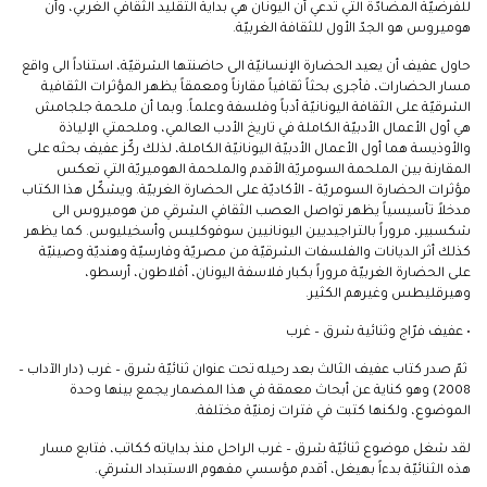
للفرضيّة المضادّة التي تدعي أن اليونان هي بداية التقليد الثقافي الغربي، وأن
هوميروس هو الجدّ الأول للثقافة الغربيّة.
حاول عفيف أن يعيد الحضارة الإنسانيّة الى حاضنتها الشرقيّة، استناداً الى واقع
مسار الحضارات، فأجرى بحثاً ثقافياً مقارناً ومعمقاً يظهر المؤثرات الثقافية
الشرقيّة على الثقافة اليونانيّة أدباً وفلسفة وعلماً. وبما أن ملحمة جلجامش
هي أول الأعمال الأدبيّة الكاملة في تاريخ الأدب العالمي، وملحمتي الإلياذة
والأوذيسة هما أول الأعمال الأدبيّة اليونانيّة الكاملة، لذلك ركّز عفيف بحثه على
المقارنة بين الملحمة السومريّة الأقدم والملحمة الهوميريّة التي تعكس
مؤثرات الحضارة السومريّة – الأكاديّة على الحضارة الغربيّة. ويشكّل هذا الكتاب
مدخلاً تأسيسياً يظهر تواصل العصب الثقافي الشرقي من هوميروس الى
شكسبير، مروراً بالتراجيديين اليونانيين سوفوكليس وأسخيليوس. كما يظهر
كذلك أثر الديانات والفلسفات الشرقيّة من مصريّة وفارسيّة وهنديّة وصينيّة
على الحضارة الغربيّة مروراً بكبار فلاسفة اليونان، أفلاطون، أرسطو،
وهيرقليطس وغيرهم الكثير.
• عفيف فرّاج وثنائية شرق – غرب
ثمّ صدر كتاب عفيف الثالث بعد رحيله تحت عنوان ثنائيّة شرق – غرب (دار الآداب –
2008) وهو كناية عن أبحاث معمقة في هذا المضمار يجمع بينها وحدة
الموضوع، ولكنها كتبت في فترات زمنيّة مختلفة.
لقد شغل موضوع ثنائيّة شرق – غرب الراحل منذ بداياته ككاتب، فتابع مسار
هذه الثنائيّة بدءاً بهيغل، أقدم مؤسسي مفهوم الاستبداد الشرقي.