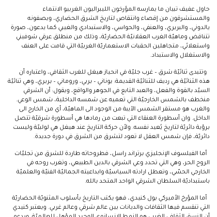
حاول عفيف تبيان ما يمارسه المؤرخون الليبراليون الغربيو الانتماء
والمستشرقون من إقصاء وانتقاص لتاريخ الشرق الحضاري، ويصفونه
يالدوني، والبربري، والعنفي، والحواسي، والاستبدادي والغيبي كما يدعون، صورة
تتناقض وماهيّة الغرب العقلانيّة الحضاريّة، وذلك من منطلق عرقي شوفيني
واستعلائي، متجاهلين الحقبات الاستعماريّة الغربيّة التي قامت على العنف
والاستغلال والاستبداد.
وتتبدى ثنائيّة شرق – غرب جليّة في انحياز هيغل للغرب الثقافي، واعتباره أن
هذه الثنائيّة هي رديف للثنائيّة القديمة: يوناني – بربي، وروماني – بربري، وهي ثنائيّة
السيّد بالقوة والفعل، والعبد التابع في الجوهر والواقع، ويقول: أن الشرقي
منخطف بالشمس الخارجيّة التي تعميه عن شمسه الداخلية، شمس الوعي.
والغرب هو مستقر الشمس الآيبة من الوجود الى الماهيّة، أي من الخارج الى
الداخل. وان أسطورة العنقاء التي تبعت من رمادها هي أسطورة شرقيّة تتصل
برؤية دائريّة لتاريخ يُعيد نفسه. ولأن حركة التاريخ عند هيغل هي لولبيّة وليست
دائريّة، فإن شمس العقل لا تعود لتشرق من الشرق في دورة جديدة.
أما الفيلسوف الإنجليزي برتراند راسل، فطروحاته طاردة للشرق من تجليّات
الروح الحر، وهي التي تحدد وعي الشرقي بالدين الطبيعي، وتغرب روحه في
الخارجي الحسّي، وتعطل ارادته السياسيّة وابداعيته الجماليّة الفنيّة والعلميّة
باستبداديّة السلطان الشرقي الواحد المتحد بالله.
أما المؤرخ الأميركي بول كنيدي، فهو يكتب التاريخ بأسلوب المثنويّة الحضاريّة
التي تنقسم فيها الثقافات والديانات بين عالم شرقي وعالم غربي. ويعتبر كنيدي
أن النسق الثقافي الغربي هو النمط الانسانوي الوحيد المؤهل للعالميّة. ويدعو