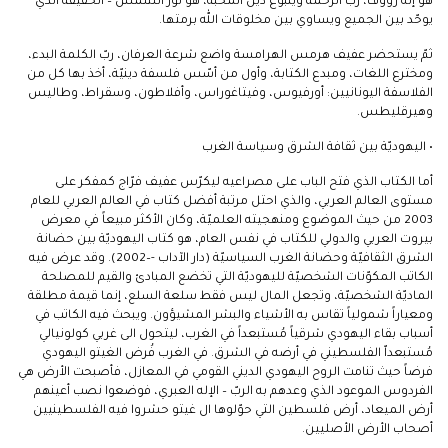
هو إله رؤوف، ربّ الرحمة وينبوع دين المحبة، هو نور الشمس – الحقيقة الذي
يوحّد بين الجميع ويساوي بين مخلوقات الله برمتها.
ثمّ يستحضر عفيف هرمس الهرامسة واضع شرعة العرفان، ربّ الكلمة البدء،
ومخترع اللغات، ومبدع الكتابة، وأول من أسّس فلسفة دينيّة، أخذ بها كل من
الفلاسفة اليونانيين: أورفيوس، وفيتاغوراس، وأفلاطون، وسقراط، وطاليس
وهيرقليطس.
• اليهوديّة بين ثقافة الشرق وسياسة الغرب
أما الكتاب الذي فتح الباب على مصراعيه ليكرّس عفيف فرّاج كمفكر على
مستوى العالم العربي، والذي احتل مرتبة أفضل كتاب في العالم العربي للعام
2003 من حيث الموضوع ومنهجيته العلميّة، وكان الأكثر مبيعاً في معرض
بيروت العربي والدولي للكتاب في نفس العام، هو كتاب اليهوديّة بين حضانة
الشرق الثقافيّة وحضانة الغرب السياسيّة (دار الآداب -–2002). وقد عرض فيه
الكاتب المكوّنات الشخصيّة لليهوديّة التي تخضع المبادئ والقيم للمصلحة
الماديّة الشخصيّة، وتجعل المال ليس فقط سلعة السلع، إنما قيمة مطلقة
ومعياراً شمولياً تقاس به الأشياء والبشر المشيؤون. ويبحث فيه الكاتب في
أسباب بقاء اليهودي شرقياً مُستبعداً في الغرب، ليتحول الى غربي كولونيالي
مُستبعداّ الفلسطيني في أرضه في الشرق. في الغرب فُرض الغيتو اليهودي
فرضاً حيث تنامت الروح اليهودي الديني القومي في المعازل، فأصبحت الأرض هي
الفردوس الموعود الذي وعدهم به الربّ – الإله العبري، فوضعوا نصب أعينهم
أرض الميعاد، أرض فلسطين التي حوّلوها ال غيتو حشروا فيه الفلسطينيين
أصحاب الأرض الأصليين.