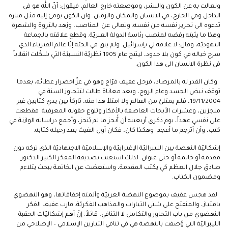
وتعالت به عن الكون والبشر، وموضعته خارج العالم، فيقول: أنّ الله هو في
الداخل وفي الخارج، في الانسان والمكان والزمان. وان الكون يومئ إليه مثل منارة
تدعوه الى تحرير نفسه من نفسه. وتعالى عن المناصب، وزهد بالثروة والشهرة
وهذا ما يثبته رفضه لمنصب رئاسة الدولة العبريّة. وقطع علاقته بالجماعة
اليهوديّة، وقال: لا علاقة لي بإسرائيل. ولم يبق في الجبّة إلّا عالم الفيزياء الذي
سرح خياله في كون بلا حدود، لينتج عام 1905 نظريّة النسبيّة التي شكّلت انقلاباً
في نظرة الانسان الى هذا الكون.
وكان القدر له بالمرصاد، فرحل عفيف فرّاج وهو في عزّ اخضرار عطائه، بعدما
توقف نبض الجسد وعاء الروح، وبعد معاناة طالت لتتجاوز السنة في
19/11/2004، فلم يمتلئ من العالم ولا امتلأ هذا منه، تاركاً بين يدي كتابين غير
منجزين، وعشرات الأبحاث العاصفة بالأفكار وتنوع حقوله المعرفية. فقطعت
على نفسي عهداً، يوم ذكرى أربعينه أن أُنجز ما لم يُنجز، وأجمع دراساته الوازنة في
كتب، وأن أترجم ما أعجم. وهكذا كان، فكان أول الغيث بعد رحيله كتابه:
إشكاليّة النهضة بين الليبراليّة الإغترابيّة والإسلاميّة الاجتهاديّة الذي تركه دون
مقدمة أو خاتمة أو حتى عنوان. لذلك استعنت بصديقه المفكر الكبير الدكتور
صادق جلال العظم كي يكتب المقدمة، واستعضت عن الخاتمة ببحث يتلاءم
ومضمون الكتاب.
لقد هجس عفيف بموضوع النهضة العربيّة وآلمته إخفاقاتها، وهو النهضوي
بامتياز، والمنفتح على شتى التيارات والمذاهب الفكريّة. قارب عفيف الفكر
النهضوي من باب التحاور والتكامل لا التنافي، قائلاً: إنّ أهم إشكاليّات الحقبة
الليبراليّة التي وُصفت بالنهضة هي في تنافي التيارين الإسلامي – الإصلاحي من