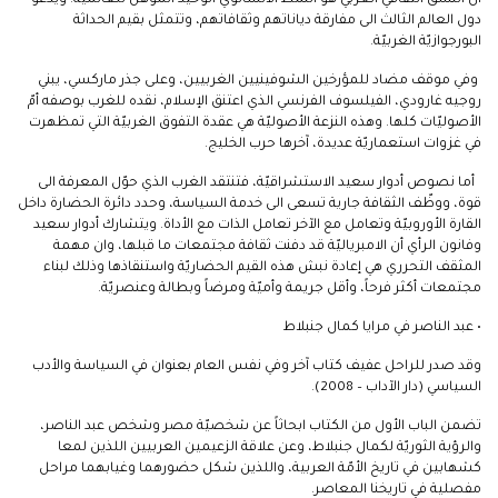
دول العالم الثالث الى مفارقة دياناتهم وثقافاتهم، وتتمثل بقيم الحداثة
البورجوازيّة الغربيّة.
وفي موقف مضاد للمؤرخين الشوفينيين الغربيين، وعلى جذر ماركسي، يبني
روجيه غارودي، الفيلسوف الفرنسي الذي اعتنق الإسلام، نقده للغرب بوصفه أمّ
الأصوليّات كلها. وهذه النزعة الأصوليّة هي عقدة التفوق الغربيّة التي تمظهرت
في غزوات استعماريّة عديدة، آخرها حرب الخليج.
أما نصوص أدوار سعيد الاستشراقيّة، فتنتقد الغرب الذي حوّل المعرفة الى
قوة، ووظّف الثقافة جارية تسعى الى خدمة السياسة، وحدد دائرة الحضارة داخل
القارة الأوروبيّة وتعامل مع الآخر تعامل الذات مع الأداة. ويتشارك أدوار سعيد
وفانون الرأي أن الامبرياليّة قد دفنت ثقافة مجتمعات ما قبلها، وان مهمة
المثقف التحرري هي إعادة نبش هذه القيم الحضاريّة واستنقاذها وذلك لبناء
مجتمعات أكثر فرحاً، وأقل جريمة وأميّة ومرضاً وبطالة وعنصريّة.
• عبد الناصر في مرايا كمال جنبلاط
وقد صدر للراحل عفيف كتاب آخر وفي نفس العام بعنوان في السياسة والأدب
السياسي (دار الآداب – 2008).
تضمن الباب الأول من الكتاب ابحاثاً عن شخصيّة مصر وشخص عبد الناصر،
والرؤية الثوريّة لكمال جنبلاط، وعن علاقة الزعيمين العربيين اللذين لمعا
كشهابين في تاريخ الأمّة العربية، واللذين شكل حضورهما وغيابهما مراحل
مفصلية في تاريخنا المعاصر.