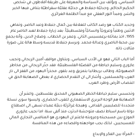
السياسي، ويؤلف بين السياسة والمعرفة على طريقة أفلاطون في شخص
الحكيم-الحاكم، وجدليّة جنبلاط هي جدليّة عقليّة سقراطيّة يتنافى فيها الخير
والشر، ومبدأ النور العقلي مع مبدأ الظلمة الغرائزي.
وجديد الكتاب هو رصد الكاتب للعلاقة بين كمال جنبلاط وعبد الناصر، وتماهي
الاثنين وطنياً وعروبيّاً وانسانيّاً وفلسطينيّاً. بعد زيارة جنبلاط لعبد الناصر عام
1955، اخذ يماثله برعمسيس الثاني، وعمر بن الخطاب، وصلاح الدين، وأنه يجمع
بين محبة الناصري وعدالة محمد. ويرسم جنبلاط قديسه وسط هالة على صورة
مثالات ذاته.
أما الباب الثاني فهو في الأدب السياسي، ويتناول مواقف أمين الريحاني ونجيب
عازوري وسليم خياطة من القضيّة الفلسطينيّة. فقد حذّر الريحاني من مخاطر
الصهيونيّة، وطالب بريطانيا بتمزيق وعد بلفور، محذراً اليهود من القفز الى نار
العرب والمسلمين، وأشار الى ان التقدم الحضاري لا يعطي الصهاينة الحق في
اغتصاب الأرض وطرد العرب.
وتحسس سليم خياطة الخطر الصهيوني المحدق بفلسطين، واعتبر أن
الصهاينة هم الوجه البربري الاستعماري للغرب الحضاري، وليسوا سوى نسخة
متجددة للصليبيين القدامى، وهيجة غرائزيّة دينيّة عمياء تسعى الى اصطناع
دولة باسم اسباط نصف متوحشة اندثرت منذ ألفي سنة. اما نجيب عازوري
الموزع بين مسيحيته وعروبته فاعتبر ان اليهودي هو المنافس التجاري المالي
للمسيحيين، لذلك يجب مواجهته واقصاءه من هذه المنافسة.
• المرأة بين الفكر والإبداع