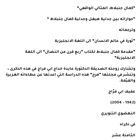
“كمال جنبلاط: المثالي الواقعي”
“حواراته بين جدلية هيغل وجدلية كمال جنبلاط ”
وترجماته
“ثورة في عالم الانسان” الى اللغة الانجليزية
“مقدمة كمال جنبلاط لكتاب “ربع قرن من النضال” الى اللغة
الانجليزية”
وتشارك زوجته الصديقة الدكتورة عايدة خداج ابي فراج في هذه الذكرى ،
وتنشر في مجلتها “فرح” هذه الدراسة التي اعدتها عن عطاءاته الغزيرة
والقيّمة.
عفيف ابي فرّاج
(1942 – 2004)
النهضوي التنويري
في ذكراه
الثامنة عشر