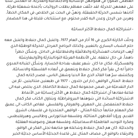
العظمى ضموراً في همومهن الإنسانيّة والاجتماعيّة والفكريّة، ما انعكس سلباً
على فهمهن للحريّة. لقد حلّقت معظم بطلات الروائيات بأجنحة شمعيّة طريّة،
أذابتها شمس الحريّة الحقيقيّة، وتهنّ في البحث عن الخلاص في المكان الخطأ،
وهربن من الرجل وعدن اليه كقدر محتوم، مع استثناءات قليلة في هذا المضمار.
• اشتراكيّة كمال جنبلاط الأكثر انسانيّة
وحلّت الكارثة الكبرى في 16 آذار من العام 1977، واغتيل كمال جنبلاط واغتيل معه
حلم الشباب اليساري بالتغيير، وكذلك البرنامج المرحلي للحركة الوطنيّة الذي
أرهب الزعامات العشائريّة والطائفيّة والاقطاعيّة في الداخل، وشكّل خطراً
داهماً، في حال تحققه، على الأنظمة العربيّة التوتاليتاريّة والأوليغارشيّة
والعسكريّة، فكان ما كان. شعر عفيف بفداحة الخسارة، وشكّل اغتياله المدوي
حافزاً له كي يقرأ فكر كمال جنبلاط ويتعمق في أبعاده الفلسفيّة والانسانيّة،
ويكتشف سرّ هذا القائد الذي ملأ الدنيا وشغل الناس، فصدر كتابه كمال
جنبلاط: المثالي الواقعي (دار ابن خلدون – 1977 في طبعتين متتاليتين، ثمّ عن
الدار التقدميّة من ضمن مجموعة كمال جنبلاط الكاملة)، الذي يخلص فيه الى
قناعة مفادها أن اشتراكيّة كمال جنبلاط هي الأكثر إنسانيّة من الأنماط
الاشتراكيّة السائدة التي شوهتها البيروقراطيّة. ويتناول الكتاب فكر كمال
جنبلاط المتمفصل على المعرفي والعرفاني والفلسفي. فغاص الكاتب الى عميق
فكر المعلم متابعاً جدليّة المثالي – الواقعي المتجذرة في فلسفات الشرق
القديم، ورؤيا أفلاطون المثاليّة، وفلسفة فيتاغوراس وطاليس وهيرقليطس،
وفكرة التوحيد الفاطميّة الاسماعيليّة، وفلسفة هيغل وصوفيته العقليّة
والجدليّة. كان هم كمال جنبلاط وشاغله هو متابعة تجلي الفكر في الواقع،
والارتقاء بالواقع الى مصاف المثال على قاعدة الجدليّة الأساس جدليّة الخير