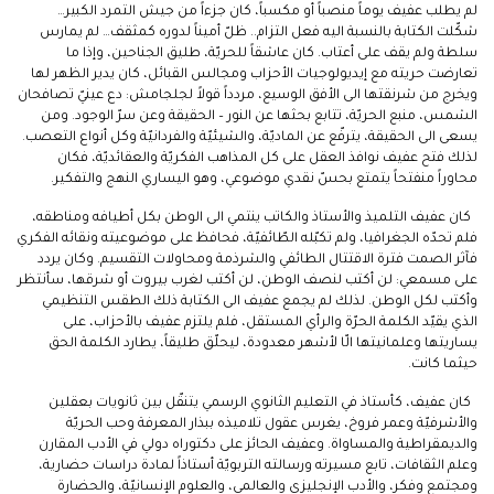
لم يطلب عفيف يوماً منصباً أو مكسباً، كان جزءاً من جيش التمرد الكبير…
شكّلت الكتابة بالنسبة اليه فعل التزام.. ظلّ أميناً لدوره كمثقف… لم يمارس
سلطة ولم يقف على أعتاب. كان عاشقاً للحريّة، طليق الجناحين، وإذا ما
تعارضت حريته مع إيديولوجيات الأحزاب ومجالس القبائل، كان يدير الظهر لها
ويخرج من شرنقتها الى الأفق الوسيع، مردداً قولاً لجلجامش: دع عينيّ تصافحان
الشمس، منبع الحريّة، تتابع بحثها عن النور – الحقيقة وعن سرّ الوجود. ومن
يسعى الى الحقيقة، يترفّع عن الماديّة، والشيئيّة والفردانيّة وكل أنواع التعصب.
لذلك فتح عفيف نوافذ العقل على كل المذاهب الفكريّة والعقائديّة، فكان
محاوراً منفتحاً يتمتع بحسّ نقدي موضوعي، وهو اليساري النهج والتفكير.
كان عفيف التلميذ والأستاذ والكاتب ينتمي الى الوطن بكل أطيافه ومناطقه،
فلم تحدّه الجغرافيا، ولم تكبّله الطّائفيّة، فحافظ على موضوعيته ونقائه الفكري
فآثر الصمت فترة الاقتتال الطائفي والشرذمة ومحاولات التقسيم. وكان يردد
على مسمعي: لن أكتب لنصف الوطن، لن أكتب لغرب بيروت أو شرقها، سأنتظر
وأكتب لكل الوطن. لذلك لم يجمع عفيف الى الكتابة ذلك الطقس التنظيمي
الذي يقيّد الكلمة الحرّة والرأي المستقل، فلم يلتزم عفيف بالأحزاب، على
يساريتها وعلمانيتها الّا لأشهر معدودة، ليحلّق طليقاً، يطارد الكلمة الحق
حيثما كانت.
كان عفيف، كأستاذ في التعليم الثانوي الرسمي يتنقّل بين ثانويات بعقلين
والأشرفيّة وعمر فروخ، يغرس عقول تلاميذه ببذار المعرفة وحب الحريّة
والديمقراطية والمساواة. وعفيف الحائز على دكتوراه دولي في الأدب المقارن
وعلم الثقافات، تابع مسيرته ورسالته التربويّة أستاذاً لمادة دراسات حضارية،
ومجتمع وفكر، والأدب الإنجليزي والعالمي، والعلوم الإنسانيّة، والحضارة