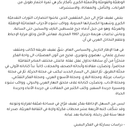
الوطنيّة والقوميّة والأمميّة الكبرى بأفكار بكر هي ثمرة اختمار طويل من
القراءات، والتأمل، والمعاناة، والاستشراف.
ينتمي عفيف فرّاج الى جيل المثقفين الذين عاشوا انتصارات الثورات التقدميّة
الكبرى وشهدوا انكساراتها المدوية، وواكب نشوء الأحزاب العلمانيّة الوطنيّة
والعربيّة. وهو من جيل أدماه جرح فلسطين النازف والسخين حتى الساعة،
وعاش تداعيات هزيمة حزيران 1967 المخزية، فعاش الأمل وذاق مرارة الإحباط
وعلقم التخاذل العربي في آن.
في هذا الإطار التاريخي والسياسي العام، شقّ عفيف طريقه ككاتب ومثقف
يساري علماني، نهضوي وتنويري، فخرج من آتون العصبيّات الى واحة الفكر
متحرّراً من أي سلطة تحاول عقل عقله. فاعتلى مختلف المنابر الثقافيّة
محاضراً، وتصدّرت مقالاته وأبحاثه الصحف والمجلات كاتباً. بدأ كتاباته الأولى في
مجلّة الطريق، ثمّ انتقل الى اليسار الجديد ليكتب في مجلة الحريّة، ثمّ في مجلة
دراسات عربيّة، ومجلة البلاغ، ومجلة الأسبوع العربي، ومجلة الفكر التقدّمي،
ومجلة الآداب، وتصدّرت كتاباته غلاف ملحق النهار العربي والدولي، وواكب نشوء
ومسيرة جريدة السفير، وكتب الكثير من المقالات في جريدة الأنباء وجريدة
الحياة.
ليس من السهل الإحاطة بفكر عفيف فرّاج في مساحة ضيّقة لغزارته وتنوعه.
وقد شكّلت كتبه الأربعة عشر محطات فكريّة وازنة في الثقافة العربيّة، صدر له
منها ستة قبل رحيله، وثمانية بعد غيابه.
• دراسات يساريّة في الفكر اليميني