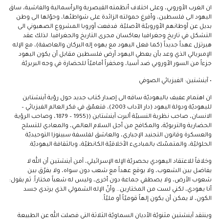
ان الغرب الأوروبي، وعلى اختلاف أنظمته القيصرية والرأسمالية والفاشية، ساق
اليهود الى فلسطين، وأفرغ حمولته الزائدة على شواطئها، وحوّلها الى وطن
بديل عن أوطانهم الأوروبيّة الأصليّة. فدفعت أوروبا المشروع الصهيوني الى
التشكل في تاريخ وجغرافيا يعاكسان مجرى التاريخ والجغرافيا. لذلك عقد
هيرتزل عهداً جديداً (كما فعل اليهود مع يهوه إله البركان والعاصفة)، مع الإله
الإمبريالي الذي وعد بأن يعطي اليهود أرض فلسطين مقابل أن يكون اليهود
جزءاً من السور الأوروبي ضد آسيا، ومخفراً أماميّاً للحضارة في وجه البربريّة.
• آينشتين: الفيزيائي الصوفي
ان اهتمام عفيف باليهوديّة ساقه الى إصدار كتاب جديد حول رؤية آينشتاين
لليهوديّة ودولة اليهود (دار الآداب 2003)، فتعمّق في فكر العالم الفيزيائي –
الانسان، صاحب نظرية النسبيّة ألبرت آينشتاين ((1955 – 1879، وصاحب الرؤية
الحضارية والتربويّة، والمكافح من أجل السلام العالمي، والمعادي للتسلح
والعسكرة وقانون التجنيد الإجباري، والعاشق لفلسفة سبينوزا التوحيديّة
الحلوليّة، والمتمسّك بالمبادىء الأخلاقيّة الكانطيّة، وبالثقافة اليهوديّة.
وخلافاً للاعتقاد اليهودي بحصريّة الإله الإسرائيلي، آمن آينشتين أن الله لا
يفاضل بين الشعوب، ولا يوقع عهداً مع شعب دون سواه، ولا يفرّق بين
شعوب الأرض، ولا يصطفي جماعة دون أخرى، وليس له شعباً مختاراً. ثم يقول:
أنا يهودي، لكني لست من المختارين… وأنّ الإله الشمولي الذي يرتدي جسد
الكون، لا يمكن أن يكون إلهاً قوميّاً أو مليّاً.
وينتقد آينشتين مثنويّة الأديان السماويّة الثلاثة التي فصلت الله عن الطبيعة