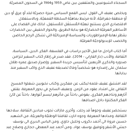
السجناء الشيوعيين والمثقفين بين عامي 1959 و1964 في السجون المصريّة.
ويخلص عفيف الى القول: ليس القمع السياسي ميزة حصريّة لبلد أو عرق أو دين
أو منطقة جغرافيّة، لأنه مرتبط بماهيّة السلطة القمعيّة، وبالاستغلال
الاقتصادي الذي يستتبع تبعيّة المٌستغَل للمٌستغِل، لذلك فان القضاء على
الأساطير العرقيّة الحضاريّة هو بداية الطريق، والحوار الحقيقي بين الحضارات
ينتظر نهاية الإمبراطوريات والسياسة الإمبرياليّة التي تشكل الرحم الحاضن
والخصب للإيديولوجيّة العرقيّة.
أما كتاب الراحل ما قبل الأخير دراسات في الفلسفة، الفكر، الدين، السياسة،
الثقافة، والأدب (دار الفارابي – 2014)، فقد صدر في إطار كتاب السفير لتزامن
صدوره والذكرى الأربعين لتأسيس جريدة السفير، وإصرار صديق عمره طلال
سلمان على إصداره هو شخصياً وفاءً لصديقه عفيف الذي واكب السفير منذ
بداياتها.
لقد امتشق عفيف قلمه ليكتب عن مفكرين وكتاب نخبويين شغلوا المسرح
الثقافي على امتداد عقود من الزمن. وعفيف السابح في بحور المعرفة، يقتفي
آثارهم ونتاجهم الفكري، يغوص باحثاً عن مآثرهم ليسبر أغوارها، باحثاً عن لآلئ
الفكر المكتنزة داخل اصدافها.
يستحضر عفيف وجوهاً قد رحلت، وأخرى مازالت تجوب ميادين الثقافة، سلاحها
الثقافة، ومدادها المعرفة. وجوه انارت ثقافتنا الوطنيّة والعربيّة، من الشهيد
حسين مروة الى أحمد دكروب وخليل حاوي، ومن الياس الديري الى يوسف
حبشي الأشقر وتوفيق يوسف عواد، ومن أحمد عبد المعطي حجازي وصلاح عبد