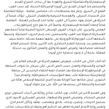
الإستعماريّة والانتقاصيّة للشرق والعودة بها الى بدايات الصراع القديم
والمستمر منذ اليونان القديم حتى أوروبا الإمبرياليّة الحديثة. لقد نسب الغرب
القمع الى الشرق، وعبّر عنه بمصطلحات ذات مضامين ثقافية – عرقيّة انتقاصيّة
مثل الاستبداد الشرقي، والهمجية الشرقية والطغيان الشرقي، ليؤكد ضمناً أن
الحريّة هي امتياز يعود حصرياً الى الغرب. فكما اتخذ الإسكندر الهيلنة – الثقافية
قناعاً لإخفاء أطماعه الإستعماريّة، واصفاً كل ما يقع خارج إمبراطوريته بـــ
الهمجي والبربري، فان بارونات القرون الوسطى اختاروا النصرنة قناعاً لحملاتهم
العسكريّة الدمويّة ضد العرب والمسلمين تحت إسم الحروب الصليبيّة. وتشبهاً
بأسلافها أخذت البورجوازيّة الأوروبيّة على عاتقها مهمة تمدنيّة، حاملة سيف
المستعمِر بيد، وبشارة التقدم الحضاري باليد الأخرى، وذلك لتسخير العالم
المتخلف لمصالحها، ولفرض العبوديّة والرّق والعمل المأجور بيد حديديّة
قمعيّة، بحجة أن لا وجود لحضارة خارج أوروبا.
أما الباب الثاني من الكتاب، فيعرض مفهوم الحريّة في الإسلام القائم على
التوحيد والمساواة والعدل حسب النص الديني، لكن سرعان ما تحولت السلطة
في الإمبراطوريّة الإسلاميّة بعد انقضاء حقبة الخلفاء الراشدين الى سلطة
أوليغارشيّة تسلطيّة غابت عنها المؤسسات الديمقراطيّة، وانعدام مبدأ
الشورى، ليحل مكانها مبدأ الوراثة بعدما أصبح للخليفة الإسلامي هالة من
القداسة والسلطة التي يستمدها من الله، على غرار ملوك أوروبا.
وفي القسم الأخير من الكتاب يورد الكاتب نماذج روائيّة من أدبيات السجون تروي
قصص السجناء، وقصص القمع والاضطهاد، قصص العسكري الأسود الذي
يستبيح الحرمات، ويضرب ويجلد، يلاحق ويغتصب، يعنّف ويأكل اللحم الحيّ.
وتعتبر رواية الأقدام العارية لطاهر عبد الحكيم أهم وثيقة تاريخيّة سجلت عذابات