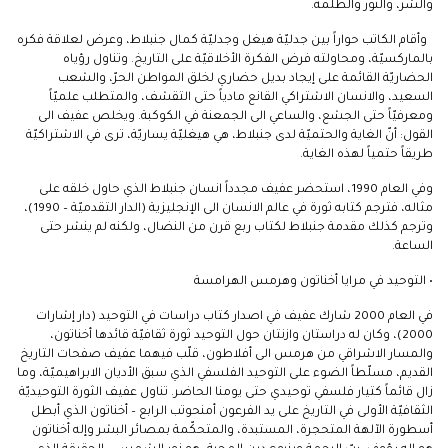
والشر، والنور والظلمة.
وأقام الكاتب حواراً بين جدليّة هيغل وجدليّة كمال جنبلاط، وعرض لعلاقة فكره
بالماركسيّة، ومحاولته فرض الفكرة الأخلاقيّة على التاريخ. وتناول رؤياه
الحضاريّة القائمة على إيجاد بديل حضاري لخلق المواطن الحرّ، والشعب
السعيد، والانسان الاشتراكي القانع مادياً حتى التقشف، والمتطلب علميّاً
ومعرفيّاً حتى الجشع، والساعي الى الجمعنة في الكوكبة. ويخلص عفيف الى
القول: أنّ الغاية والحتميّة لدى جنبلاط، هي هيغليّة يساريّة، ترى في الاشتراكيّة
طريقاً حتمياً لهذه الغاية.
وفي العام 1990، استحضر عفيف مجدداً انسان جنبلاط الذي حاول خلقه على
مثاله، فترجم كتابه ثورة في عالم الانسان الى الإنجليزية (الدار التقدميّة – 1990)،
وترجم كذلك مقدمة جنبلاط لكتاب ربع قرن من النضال، ولكنه لم ينشر حتى
الساعة.
• التوحيد في مرايا أخناتون وهرمس الهرامسة
في العام 2000 شارك عفيف في اصدار كتاب دراسات في التوحيد (دار إشارات
2000)، وكان له دراستان وازنتان حول التوحيد ثورة ثقافيّة قائدها أخناتون،
والمسار الاشراقي من هرمس الى أفلاطون، قلّب فيهما عفيف صفحات التاريخ
القديم، مسلّطاً الضوء على التوحيد الفلسفي الذي سبق الأديان الابراهيميّة، وما
زال قائماً كتيار فلسفي توحيدي حتى يومنا الحاضر. تناول عفيف الثورة التوحيديّة
الثقافيّة الأولى في التاريخ على يد الفرعون أمنحوتب الرابع – أخناتون الذي أبطل
أسطورة الآلهة المتحجرة، المستبدة، والمتحكّمة بمصائر البشر وإله أخناتون