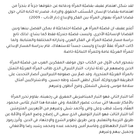
لقد شكل اهتمام عفيف بقضيّة المرأة ودفاعه عن حقوقها جزءاً لا يتجزأ من
اهتمامه بقضايا الإنسان المُستَلب الحقوق والإرادة، فصدر له كتابه الثاني حول
قضايا المرأة بعنوان المرأة بين الفكر والإبداع (دار الآداب – 2009).
أعتبر عفيف ان قضيّة المرأة هي قضيّة اجتماعيّة لا يمكن الفصل بينها وبين
القضايا الإنسانيّة الأخرى، وليست قضيّة جندريّة فقط كما يشاع، لذلك تابع
دراسة مسار قضيّة المرأة في الفكر العربي وتياراته المختلفة والمتباينة. ولما
كانت المرأة عقلاً للإبداع وليست جسداً للاستهلاك، قام بدراسة المسار الإبداعي
للمرأة العربيّة عامة وللمرأة اللبنانيّة خاصة.
يتمحور الباب الأول من الكتاب حول موقف المفكرين العرب من قضيّة المرأة
الذين وضعهم في ثلاثة تيارات: التيار الليبرالي الذي طالب المرأة العربيّة التمثل
بالمرأة الغربيّة المتحررة، وقد ضمّ بين صفوفه الليبراليين أنصار التحديث على
الطريقة البورجوازيّة، أمثال لطفي السيّد وطه حسين، والاشتراكيين أمثال
سلامة موسى وشبلي الشميّل وفرح أنطون وغيرهم.
أما التيار الثاني فهو التيار الميتافيزيقي المغرق في رجعيته، يقاوم تحرر المرأة
بالأفكار نفسها التي سادت عصور الظلمة، وفي مقدمة هذا التيار عبّاس محمود
العقّاد وسيّد قطب وعلي وافي وأحمد شبلي وغيرهم من الأزهريين المتزمتين.
أما التيار الثالث فهو التيار التوفيقي الذي سعى الى إصلاح وضع المرأة والأمّة عن
طريق التربية والتعليم، وعن طريق تطوير الشرع والإجتهاد في الدين. وأبرز رموز
هذا التيار الطهطاوي وقاسم أمين ومحمد عبده ومحمد رشيد رضا والأفغاني
وجميل بيهم وغيرهم.