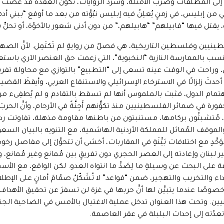
 إلى المطلقات وضرب الأمثلة، وسرد الروايات، تكون العقدة قد عصت المن
 من إبليس، في زمنٍ يُعلِنُ فيه إبليس نبُوَّته من بعد ما أوقع “ببني أ
 فيها “قابيلهم” “هابيلهم،” من دون أدنى شعور بالأخوّة، أو تحلٍّ ببُ
طينيين وفلسطين التاريخية، هي فصلٌ من روايةٍ لم تَكتَمِل. لأنَّ الصهيو
سب بالممارسة النازية “النخبوية”، التي زعمت حق العنصر الآري باستعب
ل، وراحت في الوقت عينه تسعى إلى “التطبيع” بالتوازي مع محاولة تفريغ
أحدثَ زلزالًا في الاسترخاء الإسرائيلي والاستنقاع العربي، وأيقظَ الق
ام الدول، فثبت بالملموس أنها لم تسقط بالتقادم و لم يُطفِىء مرورُ
رة في ضمائر الفلسطينيين منذ تكوُّنهم أَجِنَّةً في الأرحام، وأنَّ الحربَ ا
، مُتشبثّون بركامها، مستنبتون من باطنها مقاومة مذهلة، تفاوتت ردود 
الموقف المُماثل للمملكة الأردنية الهاشمية، مع التنويه بالبيان ال
وَحَّدٍ مع اختلافات بَيِّنَةٍ في المقاربات، أخشى أن تتحوَّلَ إلى مفاصل 
ر لبنان وإعادته إلى العصر الحجري دون تفريقٍ بين مُمانع وغير مُمانع، و
ة على البحث عن وسيلةٍ ما لِصَدِّ ما انتواه العدو. لكن الواقع، مع الأ
والتخريب والتهجير، ضمن “قواعد” لا تُشَكّلُ صمّامَ أمانٍ على الإطلاق،
صًا عندما يتبيَّن لها أنَّ حربها في غزة لن تسفرَ عن تحقيق الأهداف 
ن. وتحت هذا العنوان تدخل عملية الاغتيال بالأمس في الضاحية الجنو
دّته إلى إحداث البلبلة في عقر العاصمة.