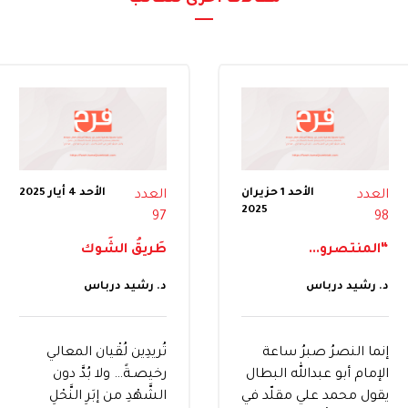
الأحد 1 حزيران
الأحد 4 أيار 2025
العدد
العدد
2025
97
98
“المنتصرو...
طَريقُ الشَوك
د. رشيد درباس
د. رشيد درباس
إنما النصرُ صبرُ ساعة
تُريدِين لُقْيان المعالي
الإمام أبو عبدالله البطال
رخيصـةً… ولا بُدَّ دون
يقول محمد علي مقلّد في
الشَّهْدِ من إبَرِ النَّحْلِ