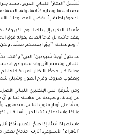
تُلخّصُ “النهارَ” اللبناني العريق، فمنذ ج
مصداقيتها وجدارة كتّابها، ولها الشهادة 
الديموقراطية، إلّا بفضلِ المطبوعات الأسبوع
وتُعيدُنا الذكرى إلى ذلك اليوم الذي وقف
يفقد جأشه بل فاجأ العالم بقوله فوق الجثمان ال
“، وموعظته: “أحِبّوا بعضكم بعضًا، ولكن لا تُ
قد تكونُ أوجهُ شَبَهٍ بين” النبي” و”هكذا 
اللبناني وشميم الأرز وقداسة وادي قاديشا، 
وطيدًا كان محطَّ الأنظار العربية كلها، 
ويعقوب صروف وفرح أنطون وشبلي شميل، 
ومن شُرفَةِ النبي الإنكليزي اللبناني الأصل، 
عن إيمانه، وعقيدته عن مهنته؛ كما لو أنَّ من 
رفيقًا على أوتارِ قلوبِ الناس، فيذهلون، 
ونِزاعًا واستدعاءً يائسًا لحربٍ أهلية لن تكو
واستطرادًا أدبيًّا، إذا صحَّ التعبير، أذكر
“الأهرام” الأسبوعي، أثارت احتجاجُ بعض مش