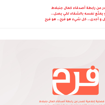
 عن رابطة أصدقاء كمال جنبلاط
متّع نفسه بالشقاء لكي يصل...
 و أجدى... كل شيء هو فرح... هو فرح