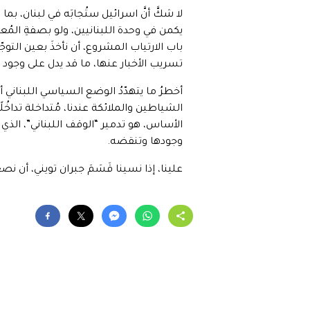
لا شكَّ أنَّ اسرائيل ستُجابَه في لبنان، ب
يكمن في وحدة اللبنانيين، ولو بصفةِ المُعت
باب الارتياب المشروع، أن نأخذَ بعين الت
تسريب الأخبار عنها، ما قد يدل على وجود
أخطرُ ما يتهدّدُ الوضع السياسي اللبناني أنَّ
الشياطين والملائكة عندنا، مُتداخلة تداخُلًا م
الأساس، هو تدمير “الوقف اللبناني”، الذي
وجودها وتنقضه.
علينا، إذا نسينا قَسَمَ جبران تويني، أن نص