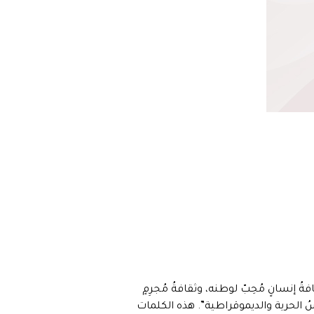
 إنسانٍ مُحِبّ لوطنه، وثقافةُ مُجرِمٍ
ُ الحرية والديموقراطية”. هذه الكلمات