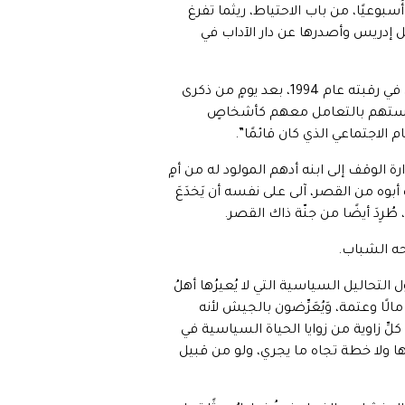
ُسبوعيًا، من باب الاحتياط، ريثما تفرغ
ل إدريس وأصدرها عن دار الآداب في
بعد حوالي ثلاثين عامًا من ظهور الرواية، أفتى الشيخ الأصولي عمر عبد الرحمن بقتلِ المؤلّف الذي تعرّضَ للطعن في رقبته عام 1994، بعد يومٍ من ذكرى
ًا قداستهم بالتعامل معهم كأشخاصٍ
 الاجتماعي الذي كان قائمًا”.
ة الوقف إلى ابنه أدهم المولود له من أمٍ
 أبوه من القصر، آلى على نفسه أن يَخدَعَ
ُرِدَ أيضًا من جنّة ذاك القصر.
حه الشباب.
لتحاليل السياسية التي لا يُعيرُها أهلُ
مالًا وعتمة، وَيُعَرِّضون بالجيش لأنه
ِ زاوية من زوايا الحياة السياسية في
 لها ولا خطة تجاه ما يجري، ولو من قبيل