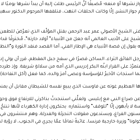
نشرها أو منعه؛ مُضيفًا أنَّ الرئيس طلبَ إليه أن يبدأ نشرها يوميًا لا أ
جواز النشر، إلّا وكانت الحلقات انتهت، فتلقفها المرحوم الدكتور سهي
شيخ على الأديب العالمي أنه جعلَ من الأنبياء” أولاد حارته“، مُخترِق
يقول إن قصة الأنبياء هي الإطار الفني، أما القصد فنقد الثورة و”النظام
جل الفائق الثراء، الساكن قصرًا في سفح جبل المقطم، قرر أن يولي إدار
تمرّدَ على القرار ابنُه البكر إدريس الذي أمه من سلالةٍ شريفة. وإذ طرده
 استجابَ الأخيرُ للوَسوَسة وعصى أمرَ والده، كما فعل (آكل التفاحة)، ط
عرها العظيم غوته عن فاوست الذي يبيع نفسه للشيطان مقابل أن يمن
 صراع النبي مع إبليس. ولعلَّني استنجدتُ بذاكرتي للارتفاع فوق وحول ا
السة لا يأبهون إلّا “للوقف” واستثماره: يحتكرون إدارة الكهرباء لأنها تنتجُ 
ون الفراغ، ويستدعون مقولات التجزئة والفدرلة، وهم منتشرون في كلّ
كولونا” وزيرة خارجية فرنسا، غائبةً تمامًا عمّا يجري في الجنوب، لا رؤية