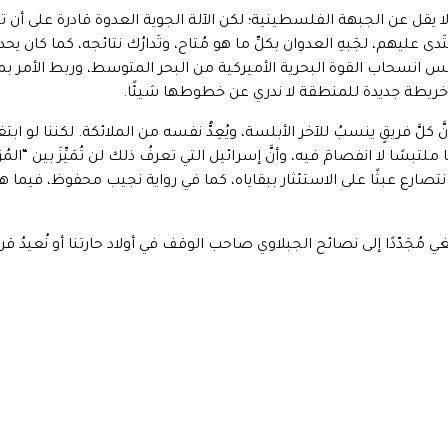
ما لا يقل عن الجبهة الفلسطينية؛ لكن الآلة الجوية العدوة قادرة على أن 
َدى عليهم، لجَبهِ العدوان بكلِّ ما هو مُتاح، وتَدارُك نتائجه، كما كان 
وجّس انسحاب القوة البحرية الأميركية من البحر المتوسط، وربط الأمر 
 خريطة جديدة للمنطقة لا ندري عن خطوطها شيئًا.
 كلَّ فريقٍ ينسبُ للآخر الأبلسة، ويُعِدُّ نفسه من الملائكة. لكننا لو ابتغي
لتبسًا لا انفصامَ فيه، وأنَّ إسرائيل التي تعرفُ ذلك لن تُمَيِّزَ بين “المُر
 نتصارع عبثًا على الاستئثار ببقاياه، كما في رواية نجيب محفوظ، فيما
غي مُجَدّدًا إلى نصائح الجبلاوي صاحب الوقف في أولاد حارتنا أو نُعيدُ قر