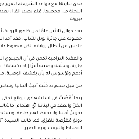
مدى تباينها مع قواعد الشريعة، لتقرير جواز 
اللجنة من فحصها. فلم يصدر القرار بعدم 
بيروت.
حصوله على جائزة نوبل للآداب. فقد أخذ ال
عاديين من أبطال رواياته. لكن محفوظ ذاته 
والعقدة الدرامية تكمن في أن الجبلاوي الر
جارية، وسلّمه وصيته آمرًا إياه بكتمانها. ف
أدهم ويُوَسوِس له بأن يكشفَ الوصية، فلما
من قبل محفوظ كَتَبَ أديبُ ألمانيا وشا
ربما أَفَضْتُ في استشهادي بروائع تحكي عن
الحَلِّ والعقد في لبناننا أيَّ اهتمام. فالأب
يحرسُ أمننا ولا يحفظ لهم طاعة، ويستحسن
دولةٍ مُعَرَّضة للغرَق، كما قالت السيدة “
الاحتياط والترقّب ودرء الضرر.