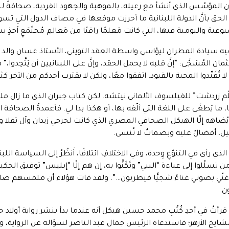
بران المؤسّس الذي أنشأ مع رعيله، بالموهبة والجهود الفردية، صحافةً لبن
الحق بأنَّ الدولة اللبنانية ما أحرزت موقعها في مصاف الدول التي ت
ية واليومية فيها، التي كانت مَعلمًا راقيًا من مَعالمِ مُجتَمَعٍ آخذٍ بس
َ فيه سيادة المطران ليؤاسي واسطة العقد التويني، الأستاذ غسان والد 
مُسَجَّى: “إنَّ قلبه لا يحمل الحقد، وإنَّ على اللبنانيين أن يَتَّحِدوا،” فكأ
قَيِّدوا المحبة بالقيود. اتفقوا معًا، ولكن لا يقترب أحدكم من الآخر كثيرًا، 
تَكَلَّم زردشت” للفيلسوف الألماني نيتشه. لكن كتاب جبران الذي ما زال مل
ما يَطغَى على اللغة التي ألّفه بها، أو هكذا بدا لي. فأعمدةُ الصحافة 
لم يُضاهه إلّا الهيكل الصحافي المصري الذي كانت لجرجي زيدان وآل تقلا
أفضالٌ عليه وبصماتٌ لا تُنسى.
الذي رأى في التنوّعِ وِحدة، وفي الاختلافِ ائتلافًا، أَنظُرُ إلى السياسة ا
تسلّلوا إلى عباءة “النبي” وتَكَنَّوا به، إن هم إلّا “إبليس” توفيق الحكيم ا
وأُغنّي بصوتي غناءً شجيًّا فيطربون…”. ولقد فات هؤلاء أن ملمسهم صار
ن.
ُ أنني قرأتُ في أحدِ كُتُبِ محمد حسين هيكل أنه عندما بدأ بنشر رواية أو
ايخ الأزهر؛ فاستدعاه الرئيس جمال عبد الناصر لسؤاله عن الرواية، وإخ