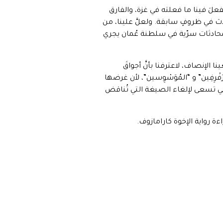
تفعلَ فينا ما فعلته في غزة، والفارق
يحدث في ظروفٍ سابقة. ولعلَّ علينا، من
بمحادثات سرّية في سلطنة عُمان يجري
نا الإنصاف، لاعترفنا بأنَّ أجواقَ
َفْرِفِين” و “المُوَسْوِسين”، لأن غرضها
 هي تسعى لإلغاء الصيغة التي تُناقض
اءة رواية الإخوة كارامازوف.