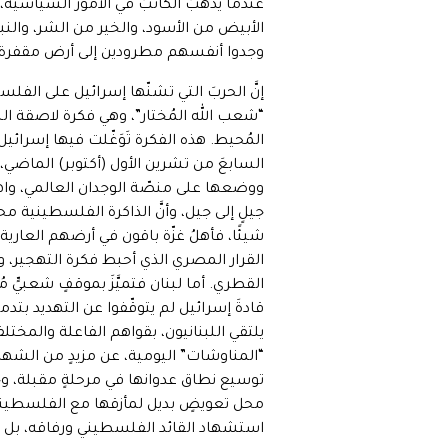
عندما يذهبُ الكاتبُ في الأمور السياسية،
الأبيض من الأسود، والخير من الشر، والنبي
وجدوا أنفسهم مطرودين إلى أرض مقفرة، يقتل
إنَّ الحربَ التي تشنّها إسرائيل على الفلس
“شعب الله المُختار”، وهي فكرة لاصقة الن
المُحيط. هذه الفكرة تَوَغّلت فيها إسرائي
السابعَ من تشرين الأول (أكتوبر) الماضي، 
ووضعها على منصّة الوجدان العالمي، واهتم
جيلٍ إلى جيل، وأنَّ الذاكرة الفلسطينية محفو
شيئًا، فأهلُ غزّة باقون في أرضهم العارية
القرار المصري الذي أحبط فكرة التهجير، و
القطري. أما لبنان فتميَّزَ بموقفٍ شعبيٍّ مُ
قادةَ إسرائيل لم يتوقّفوا عن التهديد بتدمي
يلتقي اللبنانيون، بقواهم الفاعلة والمختلف
“المناوشات” اليومية، عن مزيدٍ من الشهداء 
توسيع نطاق عدوانها في مرحلةٍ مقبلة، وخصو
محل تعويضٍ بديل لمأزقها مع الفلسطينيي
استشهاد القائد الفلسطيني ورفاقه، بل تع