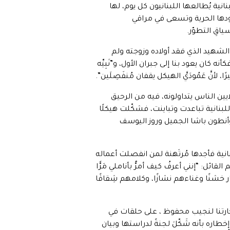
انية يُطالعها اللبنانيون كل يوم، لها
سودها الحرية وتسعى في مراقي
ياقِ التطوّر.
الشهيد الذي فقد أولاده وزوجته ولم
نه كان يعود بنا إلى جبران الأول، و”نَبِيِّه
لأنَّ عَمُودَيَّ الهيكل يقفان مُنفَصِلَين”.
ايين الناس يتداولونه، فيه من الرحيق
اللبنانية تباعدت وتباينت، فشكّلت هيكلًا
 وأنطون باشا الجميل وروز اليوسف
للبنانية فأجدها مُرتَهنة لمن انفصلت أعماله
لقائل: “إنني أعرفُ كيف أمرُّ بأناملي مَرًّا
 خشنًا وغناءهم نشازًا، وكلامهم شِقاقًا
لاد حارتنا لنجيب محفوظ ، على حلقات في
طاره بأنه شَكّلَ لجنةً لدراستها وبيان