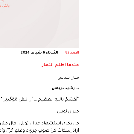
العدد 82
الثلاثاء 6 شباط 2024
عندما اظلم النهار
مقال سياسي
د. رشيد درباس
“نَقسُمُ باللهِ العظيم … أن نبقى مُوَحَّدين”
جبران تويني
في ذكرى استشهادِ جبران تويني، قال متروبو
أرادَ إسكاتَ كلّ صوتٍ جريء وقلمٍ حُرّ”؛