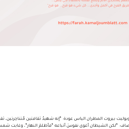
ليت بيروت المطران الياس عودة: “إنه شهيدُ ثقافتين مُتناحِرتين، ثقافةُ
 وأضاف: “لكن الشيطان أغوى نفوسَ أتباعه “فأظلمَ النهار”، وغابت شمس