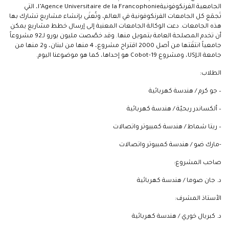
الجامعية الفرنكوفونيةl’Agence Universitaire de la Francophonie، التي
تَجمَع كل الجامعات الفرنكوفونية في العالم، وتُعنَى بإنشاء مشاريع تشارك بها
هذه الجامعات. دعت الوكالة الجامعات المعنية إلى إرسال خطط مشاريع يمكن
أن تخدم المصلحة العامة بتمويل منها. وقد خصّصت مليون يورو لـ92 مشروعاً
جامعياً انتقَتها من أصل 2000 اقتراح مشروع، 4 منها من لبنان، و2 منها من
جامعة الـUSJ، ومشروع Cobot-19 هو إحداها، كما هو موضوعنا اليوم.
الطلاب:
– جو كرم / هندسة كهربائية
– ألكساندر ربحيّة / هندسة كهربائية
– ريتا شماط / هندسة كمبيوتر واتصالات
-مارك ضو / هندسة كمبيوتر واتصالات
صاحب المشروع:
د. جان صوما / هندسة كهربائية
الأستاذ المشرف:
د. كبريال خوري / هندسة كهربائية