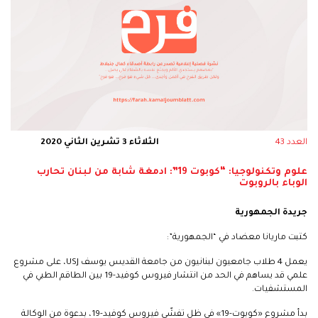
العدد 43
الثلاثاء 3 تشرين الثاني 2020
علوم وتكنولوجيا: “كوبوت 19”: ادمغة شابة من لبنان تحارب
الوباء بالروبوت
جريدة الجمهورية
كتبت ماريانا معضاد في “الجمهورية”:
يعمل 4 طلاب جامعيون لبنانيون من جامعة القديس يوسف USJ، على مشروع
علمي قد يساهم في الحد من انتشار فيروس كوفيد-19 بين الطاقم الطبي في
المستشفيات.
بدأ مشروع «كوبوت-19» في ظل تفشّي فيروس كوفيد-19، بدعوة من الوكالة