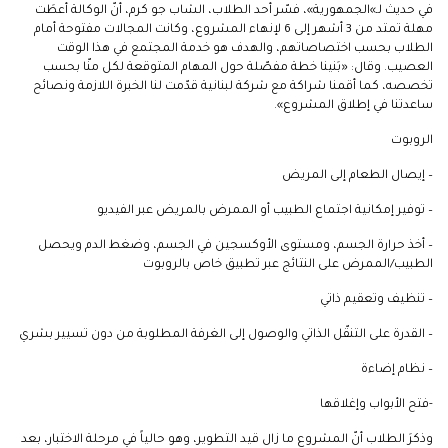
في حديث لـ»الجمهورية»، فسّر أحد الطلاب، الشاب جو كرم، أنّ الوكالة أعطَت
مهلة تمتد من 3 أشهر إلى 6 لإنهاء المشروع، وكانت المجالات مفتوحة أمام
الطلاب بحسب اختصاصاتهم، والهدف هو خدمة المجتمع في هذا الوقت
العصيب. وقال: «بَنينا خطة مفصّلة حول المهام المتوقعة لكل منّا بحسب
تخصصه، كما أقمنا شراكة مع شركة لبنانية قدّمت لنا الخبرة اللازمة ونصائح
ساعدتنا في إطلاق المشروع».
الروبوت
– إيصال الطعام إلى المريض
– توفير إمكانية اجتماع الطبيب أو الممرض بالمريض عبر الفيديو
– أخذ حرارة الجسم، ومستوى الأوكسجين في الجسم، وضغط الدم ويحصل
الطبيب/الممرض على النتائج عبر تطبيق خاص بالروبوت
– تنظيف وتعقيم ذاتي
– القدرة على التنقّل الذاتي والوصول إلى الغرفة المطلوبة من دون تسيير بشري
– نظام إضاءة
-فتح الأبواب وإغلاقها
وذكرَ الطلاب أنّ المشروع ما زال قيد التطوير، وهو حالياً في مرحلة الاختبار، بعد