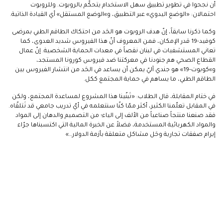
أن نجحوا في تطوير تطبيق سهل الاستخدام يتحكّم بالروبوت. وللروبوت
احتمالان: «الوضع اليدوي» عبر التطبيق، و»الوضع المستقل» أي القيادة الذاتية.
وكما ذكرنا سابقاً، إنّ هدف الروبوت هو الحَد من احتكاك الطاقم الطبي بمرضى
كوفيد-19 قدر الإمكان، فمن المعروف أنّ هذا الفيروس شديد العدوى، كما
تعاني المستشفيات في لبنان نقصاً في معدات الحماية الشخصية. إنّ عمال
القطاع الصحي هم جنودنا في معركتنا ضد فيروس كورونا المستجد،
و»كوبوت-19» هو جندي آليّ يمكن أن يساعد في الحَد من انتشار الفيروس بين
الطاقم الطبي، ما يساهم في حماية المجتمع ككل.
في ختام المقابلة، قال الطلاب: «تَبنّينا هذا المشروع لمساعدة المجتمع، ولكن
في المقابل تعلّمنا الكثير، أكثر ممّا كنّا سنتعلمه في أيّ تدريب جامعي قد نَتلقّاه.
فقد صنعنا منتجاً صناعياً من الألف إلى الياء؛ من التصميم والدهان إلى المواد
والمواد الكهربائية المستخدمة، فضلاً عن الخبرة المالية التي اكتسبناها جرّاء
إبرام صفقات تجارية وحَل مشاكل متعلقة بأزمة الدولار…»