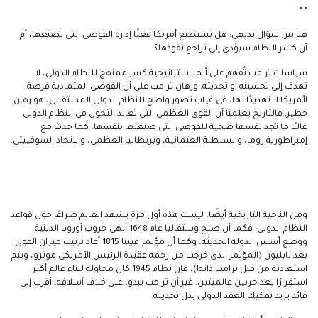
• •
هنا يبرز سؤال بديهى: هل تستطيع أمريكا فعلًا إدارة الفوضى التى تصنعها، أم
أن كسر النظام سيؤدى إلى تراجع نفوذها؟
سياسات ترامب تُفهم على أنها استراتيجية كسر ممنهج للنظام الدولى، لا
تهدف إلى تحسينه أو تحديثه. ورهان ترامب على أن الفوضى المتمادية فرصة
لأمريكا لا تهديدًا لها، فى غياب تصور واضح للنظام الدولى المستقبلى، هو رهان
خطير. فالتاريخ يعلمنا أن القوى العظمى التى تعاند التحول فى النظام الدولى
غالبًا ما تجد نفسها ضحية للفوضى التى صنعتها بنفسها، كما حدث مع
إمبراطورية روما، والسلطنة العثمانية، وبريطانيا العظمى، والاتحاد السوفييتى.
ومن الناحية التاريخية أيضًا، ليست هذه أول مرة يشهد العالم صراعًا حول قواعد
النظام الدولى؛ فكما أن صلح وستفاليا عام 1648 أنهى حروب أوروبا الدينية
ووضع أسس الدولة الحديثة، وكما أن مؤتمر فيينا 1815 أعاد ترتيب ميزان القوى
بعد نابليون (المؤتمر الذى خرجت من رحمه عقيدة الرئيس الأمريكى مونرو، ويتم
استعادته من قبل ترامب ذاته!)، فإن نظام 1945 كان محاولة لبناء عالم أكثر
استقرارًا بعد حربين عالميتين. غير أن ترامب يبدو، على خلاف أسلافه، أقرب إلى
قائد يريد تفكيك العقد الدولى بدل تحديثه.