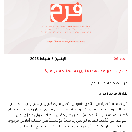
العدد 106
الإثنين 2 شباط 2026
عالم بلا قواعد.. هذا ما يريده الملاكم ترامب!
من الصحافة اخترنا لكم
طارق فريد زيدان
فى كلمته الأخيرة فى منتدى دافوس، تخلى مارك كارنى، رئيس وزراء كندا، عن
لغة الدبلوماسية والمفردات الرمادية. تعمّد، عن سابق إصرار وترصّد، استخدام
خطاب صادم سياسيًا وأخلاقيًا. أعلن صراحةً أن النظام الدولى ممزّق، وأن
القواعد التى قُدِّمت للعالم لم تكن إلا كذبةً مؤسسةً على خطاب أخلاقى مزدوج،
بينما كانت إدارة كوكب الأرض تسير بمنطق القوة والمصالح والمعايير