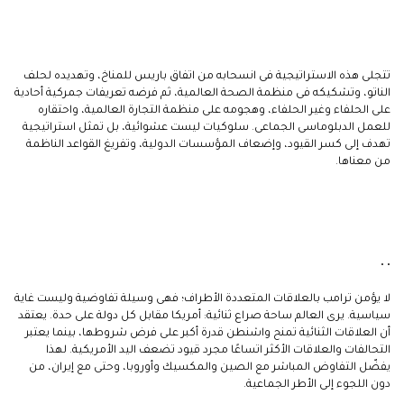
تتجلى هذه الاستراتيجية فى انسحابه من اتفاق باريس للمناخ، وتهديده لحلف
الناتو، وتشكيكه فى منظمة الصحة العالمية، ثم فرضه تعريفات جمركية أحادية
على الحلفاء وغير الحلفاء، وهجومه على منظمة التجارة العالمية، واحتقاره
للعمل الدبلوماسى الجماعى. سلوكيات ليست عشوائية، بل تمثل استراتيجية
تهدف إلى كسر القيود، وإضعاف المؤسسات الدولية، وتفريغ القواعد الناظمة
من معناها.
• •
لا يؤمن ترامب بالعلاقات المتعددة الأطراف؛ فهى وسيلة تفاوضية وليست غاية
سياسية. يرى العالم ساحة صراع ثنائية: أمريكا مقابل كل دولة على حدة. يعتقد
أن العلاقات الثنائية تمنح واشنطن قدرة أكبر على فرض شروطها، بينما يعتبر
التحالفات والعلاقات الأكثر اتساعًا مجرد قيود تضعف اليد الأمريكية. لهذا
يفضّل التفاوض المباشر مع الصين والمكسيك وأوروبا، وحتى مع إيران، من
دون اللجوء إلى الأطر الجماعية.