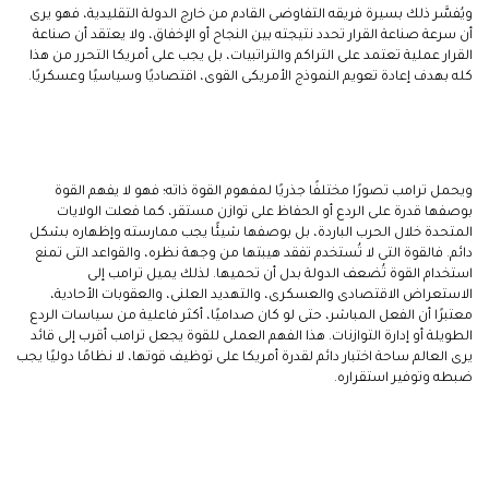
ويُفسَّر ذلك بسيرة فريقه التفاوضى القادم من خارج الدولة التقليدية، فهو يرى
أن سرعة صناعة القرار تحدد نتيجته بين النجاح أو الإخفاق، ولا يعتقد أن صناعة
القرار عملية تعتمد على التراكم والتراتبيات، بل يجب على أمريكا التحرر من هذا
كله بهدف إعادة تعويم النموذج الأمريكى القوى، اقتصاديًا وسياسيًا وعسكريًا.
ويحمل ترامب تصورًا مختلفًا جذريًا لمفهوم القوة ذاته؛ فهو لا يفهم القوة
بوصفها قدرة على الردع أو الحفاظ على توازن مستقر، كما فعلت الولايات
المتحدة خلال الحرب الباردة، بل بوصفها شيئًا يجب ممارسته وإظهاره بشكل
دائم. فالقوة التى لا تُستخدم تفقد هيبتها من وجهة نظره، والقواعد التى تمنع
استخدام القوة تُضعف الدولة بدل أن تحميها. لذلك يميل ترامب إلى
الاستعراض الاقتصادى والعسكرى، والتهديد العلنى، والعقوبات الأحادية،
معتبرًا أن الفعل المباشر، حتى لو كان صداميًا، أكثر فاعلية من سياسات الردع
الطويلة أو إدارة التوازنات. هذا الفهم العملى للقوة يجعل ترامب أقرب إلى قائد
يرى العالم ساحة اختبار دائم لقدرة أمريكا على توظيف قوتها، لا نظامًا دوليًا يجب
ضبطه وتوفير استقراره.