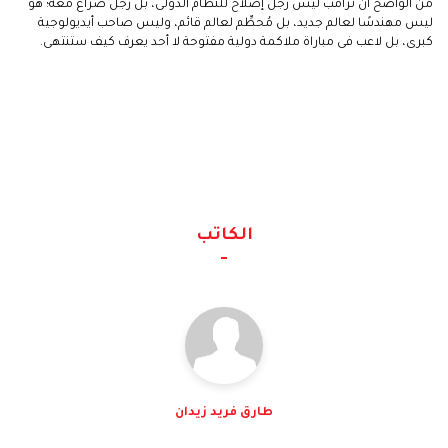
من الواضح أن ترامب ليس رجل إصلاح للنظام الدولى، بل رجل صراع معه؛ هو
ليس مهندسًا لعالم جديد، بل مُحطِّم لعالم قائم، وليس صاحب أيديولوجية
كبرى، بل لاعب فى مباراة ملاكمة دولية مفتوحة لا أحد يعرف كيف ستنتهى.
الكاتب
طارق فريد زيدان