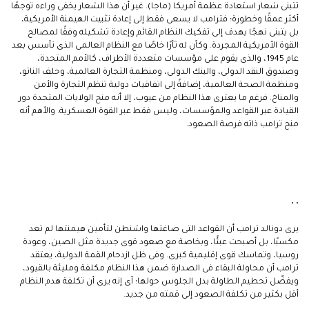
تتبنى شعار استعادة عظمة أمريكا (ماجا). غير أن هذا الشعار يخفى وراءه توجهًا
أكثر عمقًا وخطورة؛ فترامب لا يسعى فقط إلى إعادة تثبيت الهيمنة الأمريكية،
بل يتبنى نهجًا يهدف إلى تفكيك النظام القائم وإعادة تشكيله وفقًا لمصالح
القوة الأمريكية المجردة. وكأن له ثأرًا خاصًا مع النظام العالمى الذى تأسس بعد
عام 1945، والذى يقوم على مؤسسات متعددة الأطراف، كالأمم المتحدة،
وصندوق النقد الدولى، والبنك الدولى، ومنظمة التجارة العالمية، وحلف الناتو،
ومنظمة الصحة العالمية، إضافةً إلى اتفاقيات دولية تنظم التجارة والأمن
والمناخ. فرغم ما يعترى هذا النظام من عيوب، إلا أنه منح الولايات المتحدة دور
القيادة عبر القواعد والمؤسسات، وليس فقط عبر القوة العسكرية. والأهم أنه
منح ترامب ذاته فرصة الصعود.
• •
يرى دونالد ترامب أن القواعد التى صاغتها واشنطن لتأمين هيمنتها لم تعد
مكسبًا، بل أصبحت عبئًا، وبخاصة مع صعود قوى جديدة مثل الصين، وعودة
روسيا، وتماسك قوى إقليمية كبرى. وفى ظل ازدحام القمة الدولية، يعتقد
ترامب أن محاولة البقاء فى الصدارة ضمن هذا النظام مكلفة ومليئة بالقيود،
ويفضّل تحطيم الطاولة بدل الجلوس حولها؛ أى إنه يرى أن تكلفة هدم النظام
أقل بكثير من تكلفة الصعود إلى قمته من جديد.