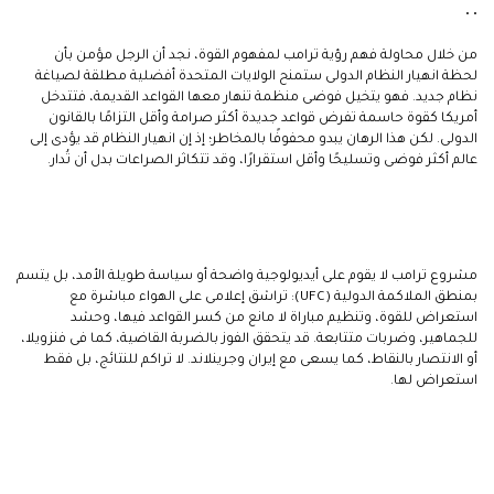
• •
من خلال محاولة فهم رؤية ترامب لمفهوم القوة، نجد أن الرجل مؤمن بأن
لحظة انهيار النظام الدولى ستمنح الولايات المتحدة أفضلية مطلقة لصياغة
نظام جديد. فهو يتخيل فوضى منظمة تنهار معها القواعد القديمة، فتتدخل
أمريكا كقوة حاسمة تفرض قواعد جديدة أكثر صرامة وأقل التزامًا بالقانون
الدولى. لكن هذا الرهان يبدو محفوفًا بالمخاطر؛ إذ إن انهيار النظام قد يؤدى إلى
عالم أكثر فوضى وتسليحًا وأقل استقرارًا، وقد تتكاثر الصراعات بدل أن تُدار.
مشروع ترامب لا يقوم على أيديولوجية واضحة أو سياسة طويلة الأمد، بل يتسم
بمنطق الملاكمة الدولية (UFC): تراشق إعلامى على الهواء مباشرة مع
استعراض للقوة، وتنظيم مباراة لا مانع من كسر القواعد فيها، وحشد
للجماهير، وضربات متتابعة. قد يتحقق الفوز بالضربة القاضية، كما فى فنزويلا،
أو الانتصار بالنقاط، كما يسعى مع إيران وجرينلاند. لا تراكم للنتائج، بل فقط
استعراض لها.