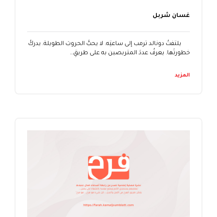
غسان شربل
يلتفتُ دونالد ترمب إلى ساعتِه. لا يحبُّ الحروبَ الطويلة. يدركُ
خطورتَها. يعرفُ عددَ المتربصين به على طريقِ…
المزيد