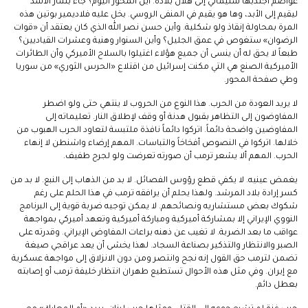
عواصم اجتذبها سليماني إلى هلال بلاده. أين المحور اليوم؟ جاء بشار الأسد
ليقيم إلى الأبد، وها هو يقيم في المنفى الروسي. بخل عليه فلاديمير بوتين هذه
المرة بمحاولة إنقاذ ولو شكلية. وأين حسن نصر الله الذي كان يعتقد أن «قوات
الرضوان» ستغوص في عمق الجليل؟ وأين السنوار وهنية وعشرات القياديين؟
طبعاً لا يحق له أن ينسى أن جميع هؤلاء اغتيلوا بالسلاح الأميركي وأن الطائرات
الأميركية الصنع هي التي مكنت إسرائيل من اقتلاع «الحرس الثوري» من سوريا
وطي صفحة المحور.
لا يريد العودة من الحرب. هذا النوع من الحروب لا ينتهي حتى ولو اضطر
المفاوضون إلى التظاهر بقبول هدنة أو وقف لإطلاق النار. تعليماته إلى
المفاوضين واضحة دائماً. اتركوا دائماً نافذة ملتبسة لتعاود الحرب الهبوب من
خلالها. اتركوا في النصوص أفخاخاً والتباسات. المهم إرضاء واشنطن لا إنهاء
الحرب. المهم ألا يشعر ترمب أن صورته تعرضت ولو لجرح طفيف.
يغمض عينيه. لا يكفي قطع رؤوس الفصائل. لا بد من الذهاب إلى النبع. لا بد من
كسر إرادة بلاد المرشد. ولهذا يحلم أن يرافقه ترمب في هذا الحلم على رغم
شكوك بعض مستشاريه ونصائحهم. لا يمكن توجيه ضربة قوية إلى البرنامج
النووي الإيراني إلا بمشاركة أميركية ومباركة أميركية وتعهد أميركي بمواجهة
عواقب ما بعد الضربة. لا تغيب عن ذهنه براعات المفاوض الإيراني. وقدرته على
الصبر والانتظار والتذكير بصناعة السجاد. لهذا يخشى أن يعد عراقجي صيغة
تضمن لترمب حق القول إنه نجح وانتصر ومن دون الانزلاق إلى مواجهة عسكرية
مع إيران. وفي مثل هذه الأحوال تستطيع طهران انتظار خليفة ترمب أو إصابته
بعطل دائم.