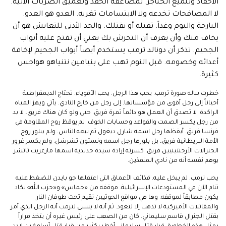
الأحقاد وتلميع الخناجر. لمضاعفة الحقد وتعميق الضربات الآتية.
لا المصافحات تخدعه ولا الابتسامات تغريه. العدو هو العدو.
البارحة واليوم وغداً. تقتله أو يقتلك. والحد الأدنى للتعايش هو أن
يخاف منك وأن يعرف أن التحرش بك يعني أن تفتح عليه أبواب
الجحيم. تذكر أن دونالد ترمب يستخدم أيضاً أبواب الجحيم لإخافة
أعدائه وخصومه. قبل النوم تهب على بنيامين نتنياهو هواجس
كثيرة.
خطرت بباله صورة ترمب. يحب هذا الرجل. يحب الأقوياء. تحتاج الديمقراطية
أحياناً إلى رجل أقوى من مؤسساتها. إلى رجل من خارج النادي. يأتي ويهز المياه
الراكدة. لا تصدق أن العمل هو دائماً ثمرة فريق. حتى ولو كان هناك فريق، لا بد
من رجل يكسر الصمت والقواعد وحسابات الخوف. لم يوقظ روح المقاومة في
فرنسا فريق. أيقظها رجل اسمه شارل ديغول ثم تبعه الناس. ولم يبلور روح
الأمة البريطانية فريق، بل بلورها رجل اسمه ونستون تشرشل. ولم يكسر غرور
الجنرالات الأرجنتينيين فريق. كسرته إرادة سيدة حديدية اسمها مارغريت ثاتشر.
يوهم نفسه أنه من نادي المنقذين.
يحب ترمب. لم يبخل عليه. قذائف الأعماق التي اعتقلها جو بايدن للضغط عليه
تنام الآن في المستودعات الإسرائيلية. موقفه من «حماس» و«حزب الله» يكاد
يكون مطابقاً لموقفه. وها هي مواقع الحوثيين تقيم تحت طوفان النار
والمقاتلات الأميركية لا تذهب إلا لتعود. ثم أنه لا ينسى لترمب أنه الرجل الذي أمر
بقتل الجنرال قاسم سليماني. كان من الصعب على رئيس غيره أن يتخذ قراراً