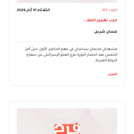
العدد 108
الثلاثاء 31 آذار 2026
حرب تغيير الملا...
غسان شربل
مشهدانِ قديمانِ يساعدانِ في فهم الحاضر. الأول حينَ أمرَ
الخميني بعد انتصار الثورةِ بنزع العلمِ الإسرائيلي عن سفارةِ
الدولةِ العبرية…
المزيد