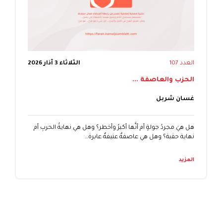
العدد 107
الثلاثاء 3 آذار 2026
الحزب والعاصفة ...
غسان شربل
هل هيَ مجردُ جولةٍ أم أنَّها أكبرُ وأخطر؟ وهل هي نهايةُ الحربِ أم
نهاية حقبة؟ وهل هي عاصفةٌ عنيفةٌ عابرة…
المزيد