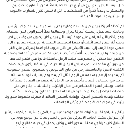
بمثل هذه الخطورة. قرار قتل سليماني أخطر بكثير من قرار قتل أسامة بن لادن.
قتل ترمب الرجل الذي زرع في أربع خرائط كمية هائلة من الأنفاق والصواريخ
والمسيّرات وعدداً كبيراً من الميليشيات التي لا تنسى تكرار شعارات «الموت
لإسرائيل» و«الموت لأميركا».
لم تخذله أميركا بايدن حين هب «طوفان» يحيى السنوار على بلاده. جاء الرئيس
وجاءت الأساطيل. رسمت أميركا لإيران وحلفائها خطاً أحمر الويل لمن يتخطاه.
وهو يتذكر الآن أنه راهن على عودة ترمب لأن بايدن كان يحاول من وقت إلى آخر
وقف آلة القتل الإسرائيلية أو ضبط اندفاعتها المجنونة. لم تتنبه «حماس» إلى
معنى عودة ترمب إلى البيت الأبيض في ظل حروب تخوضها إسرائيل على أكثر
من جبهة. ولم يتنبه «حزب الله» أيضاً.يحب ترمب. لكنه يشعر في أعماقه بصعوبة
التكهن بما يمكن أن يصدر عنه. يشبه الرجل عاصفة قادرة على تغيير اتجاهها
من دون أي مقدمات. لاعب مزاجي لا يقبل الانخراط في لعبة لا يكون فيها صاحب
الكلمة الأخيرة والحاسمة. رجل من خارج القاموس والصندوق. يتحدى خصومه
ثم يمد يده إليهم. يهددهم في اليوم التالي ثم يمطرهم بعبارات الود. حساباته
غريبة مع الحلفاء والأعداء. وأخطر ما في الرجل أنه يذهب في العداوة بعيداً إذا
غضب. وينشر قسوة المشاعر على حبال الإنترنت والشاشات. يفاوض على
منصات التواصل ويطلق خناجره في اتجاه الداخل والخارج. رجل صعب. كأنه
مكلف بإعادة تأسيس أميركا. وإعادة تأسيس العالم. لا يعترف بخطوط حمر. ولا
يتردد في هجاء قضاة ومحاكم وأرقى الجامعات.
يتلقى نتنياهو تقارير متواصلة عن مواعيد عباس عراقجي وستيف ويتكوف. يعتبر
أن إسرائيل مكنت الجانب الأميركي من دخول المفاوضات من موقع قوة. في
السابق كان عراقجي ممثلاً لمحور كامل وكان يحمل في جيبه مفاتيح أربع