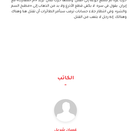
حرب غزة لم تشبع جوعه إلى القتل. ومثلها حرب لبنان. يريد «أم المعارك» مع
إيران. يقول في سره. لا يكفي قطع الأذرع ولا بد من الذهاب إلى «مطبخ السم
والشر». وفي انتظار جلاء حسابات ترمب سيأمر الطائرات أن تقتل هنا وهناك
وهنالك. إنه رجل لا يتعب من القتل.
الكاتب
غسان شربل