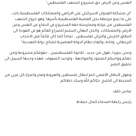
النفس وعن الارض حق مشروع للشعب الفلسطيني”
“ان مشكلة العدوان الاسرائيلي على الاراضي والممتلكات الفلسطينية باتت ،
على ما يبدو مرتبطة بحل القضية الفلسطينية بأسرها. وهو خروج الشعب
الفلسطيني من عزلته وممارسته حقه المشروع في الدفاع عن النفس وعن
الارض والممتلكات. والحل النهائي السليم للصراع القائم هو في العودة الى
النطاق التاريخي والتراثي لفلسطين ، تماماً كما كان قائماً قبل الانتداب
البريطاني، وابانه، والغاء نظام الدولة العنصرية لصالح دولة التعددية.”
ونحن بدورنا، نقول من جديد ، للاخوة الفلسطينيين ، حقوقكم مشروعة ومن
حقكم وواجبكم الصمود والمواجهة ، وتوحيد الصفوف، فهذه وحدها السبيل الى
تحقيق النصر.
ونقول لأبطال الأقصى انتم ابطال فلسطين والعروبة وفخر واعتزاز كل عربي من
المحيط الى الخليج. حيّاكم الله وسدّد خطاكم.
عباس خلف
رئيس رابطة اصدقاء كمال جنبلاط