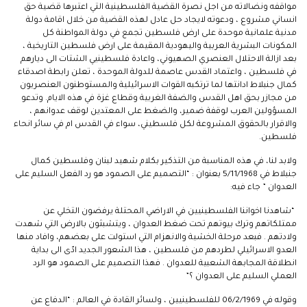
مواقفه ونضالاته من اجل نصرة القضية الفلسطينية التي اعتبرها قضية حق
انساني مشروع ، ودعوته لايجاد حل عادل لهذه القضية من خلال اقامة دولة
مدنية علمانية موحدة على ارض فلسطين تجمع في دولة المواطنة كل
المكونات البشرية العربية واليهودية المقيمة على ارض فلسطين التاريخية ،
بعد ازالة الاحتلال العنصري الصهيوني، واعادة فلسطينيي الشتات الى ديارهم
في فلسطين ، واعتماد القدس عاصمة للدولة الموحدة ، تعلن رابطة اصدقاء
كمال جنبلاط ادانتها لما ترتكبه القوات الاسرائيلية والمستوطنون العنصريون
من مجازر بحق اهل القدس والضفة الغربية وقطاع غزة في هذه الايام. وتدعو
المسؤولين العرب لوقفة ضمير، والضغط على المعتدين لوقف عدوانهم ،
والاقرار بالحقوق المشروعة لكل فلسطيني، سواء في القدس ام في سائر انحاء
فلسطين.
ولابد لنا، في هذه المناسبة من التذكير بكلام شهيد لبنان وفلسطين كمال
جنبلاط في 5/11/1968 بعنوان : “التصميم على الصمود هو رد الفعل السليم على
العدوان ” جاء فيه:
“شاهدنا اخواننا الفلسطينيين في الاراضي المحتلة يرفضون التخلي عن
ممتلكاتهم وترك بيوتهم تحت ضغط العدوان ، ويتشبثون بالارض التي شهدت
ولادتهم . فبعد مرحلة الخشية والانهزام التي استولت على بعضهم، وافاد منها
العدو الاسرائيلي لطردهم من فلسطين ، هذا الشعور الجديد ادّى الى بداية
انطلاقة المجابهة الشعبية للعدوان . فهذا التصميم على الصمود هو الرد
العملي السليم على العدوان ؟”
وقوله في 06/2/1969 للفلسطينيين ، ولسائر القادة في العالم : “الدفاع عن