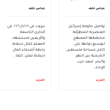
عباس خلف
عباس خلف
تواصل حكومة إسرائيل
‎بيروت في ١٦ اذار ٢٠٢٦ ‎ في
العنصرية المتطرّفة
الذكرى التاسعة
مخططها الممنهج
والأربعين لاستشهاد
لتوسيع دولتها على
المعلم كمال جنبلاط
كامل مساحة فلسطين
رابطة أصدقاء كمال
التاريخية بين النهر
جنبلاط تعلن: كلما…
والبحر. فبعد حرب
الإبادة…
المزيد
المزيد