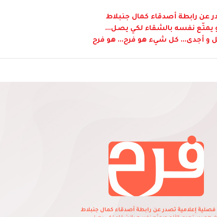
 عن رابطة أصدقاء كمال جنبلاط
متّع نفسه بالشقاء لكي يصل...
 و أجدى... كل شيء هو فرح... هو فرح