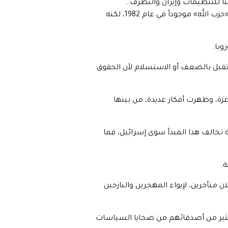
ه الولايات المتحدة ثم تركته نهباً للتنظيمات وإيران والتطرف…
«داعش» كان أوضح مثال. أما لبنان فقد احتلت إسرائيل نصفه ووصلت إلى بيروت تخريباً ودماراً وقتلاً… لم يكن «حزب الله» موجوداً في عام 1982، لكنه
وبا.
تقبل بالضعف أو الاستسلام لأن الحقوق
زة، وظهرت أفكار عديدة، من بينها
ة تخالف هذا المبدأ سوى إسرائيل، فما
ة.
 متأخرين، لإيواء المهجرين والنازحين
كثير من أصدقائهم من ضحايا السياسات