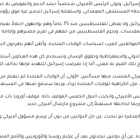
سرائيل، وتولى الرئيس الأميركي شخصياً حشد الدعم والتفويض بلا ح
حة» المستشفى المعمداني، واستغلته إسرائيل لتدمير غزة فوق رؤوس ا
«حق الدفاع عن النفس» يعطى فقط لإسرائيل ولا يعطى للفلسطينيين
المقدسات، ويحرم الفلسطينيين من حقهم في تقرير مصيرهم وإقامة د
 المواطنين العرب لسياسات الولايات المتحدة، وأظن أنهم يطرحون ال
ن الدولي والديمقراطية وحقوق الإنسان وتستخدم كل هذه العناوين أسل
 تلك القيم بلا معنى، أما إذا تعرضت إسرائيل للتهديد فإنها تخالف ك
ميركي المتشدد منها مسألتين: الأولى، أن الولايات المتحدة لم تتعلم 
 فإن الكراهية للولايات المتحدة تزداد، وربما ستدفع ثمنها في المستقب
الرئيس الأميركي واتخذت الدول الخمس الموقف ذاته. موقف أوروبا بات م
ة وربما لحاجتها مستقبلاً إلى مشروع مارشال أميركي جديد.
ة المدمرة ثم تتحدث عن حل الدولتين من دون أن يرسم مسؤول أميركي وا
ة: عن أي دولتين تتحدثون بعد أن عزلتم روسيا والأوروبيين والأمم الم