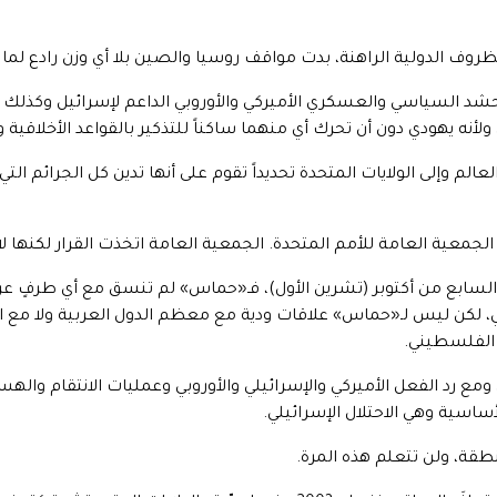
لظروف الدولية الراهنة، بدت مواقف روسيا والصين بلا أي وزن رادع لما 
شد السياسي والعسكري الأميركي والأوروبي الداعم لإسرائيل وكذلك تص
أنه يهودي دون أن تحرك أي منهما ساكناً للتذكير بالقواعد الأخلاقية 
لعالم وإلى الولايات المتحدة تحديداً تقوم على أنها تدين كل الجرائم 
معية العامة للأمم المتحدة. الجمعية العامة اتخذت القرار لكنها لا 
ث السابع من أكتوبر (تشرين الأول)، فـ«حماس» لم تنسق مع أي طرفٍ ع
ي، لكن ليس لـ«حماس» علاقات ودية مع معظم الدول العربية ولا مع
 الفلسطيني.
ومع رد الفعل الأميركي والإسرائيلي والأوروبي وعمليات الانتقام والهس
سية وهي الاحتلال الإسرائيلي.
طقة، ولن تتعلم هذه المرة.