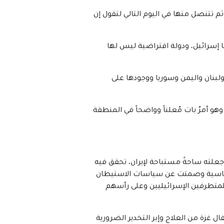
ثم تتنصل منها في اليوم التالي لتقول إن
مها إسرائيل، ودولة افتراضية ليس لها
 ولبنان واليمن وسوريا ووجودها على
و أمرٌ بات مُعلناً وواضحاً في المنطقة
وجعلته ساحةً مستباحة لإيران، تحقق فيه
لسياسية وصمتت عن سياسات الاستيطان
متطرفين الإسرائيليين وعلى رأسهم
ل غزة من العلاج وإبر التخدير الضرورية