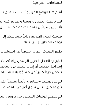
للمداخلات الجراحية.
أمام هذا الواقع المرير ولأسباب تتعلق با
لقد تابعت الصين وروسيا والعالم كله الح
يأت إلى إسرائيل بهذه الصفة فحسب، بل ول
قدمت الدول العربية روايةً متماسكة إلى ا
بوقف المجازر الإسرائيلية.
ظهر الصوت العربي مقنعاً في اجتماعات الج
تباين رد الفعل العربي الرسمي إزاء أحدا
إسرائيل صدمة أو إهانة مثلها في الماض
تتحمل جزءاً كبيراً من مسؤولية الانقسام
لم تنل عملية «حماس» تأييداً رسمياً، لكن 
بأن ما جرى ليس سوى أعراض للقضية الأسا
لم تتعلم الولايات المتحدة من دروس المن