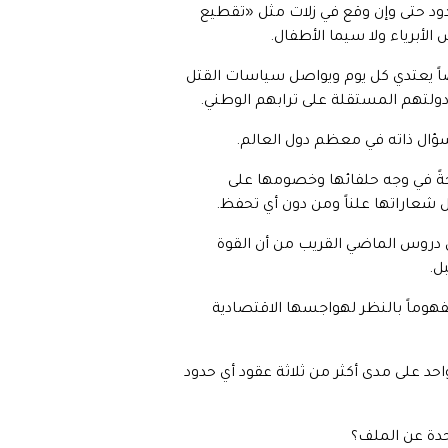
دود حتى وإن وقع في زلات مثل «تقطيع
لأبرياء ولا سيما الأطفال.
 منذ 75 عاماً وهم يواجهون احتلالاً بغيضاً يعتدي كل يوم ويواصل سياسات القتل
ولتهم المستقلة على ترابهم الوطني.
سؤال ذاته في معظم دول العالم.
حةً في وجه حلفائها وخصومها على
ل شعاراتها علناً ومن دون أي تحفظ.
من دروس الماضي القريب من أن القوة
ل.
فهوماً بالنظر لهواجسها الاقتصادية
حد على مدى أكثر من ثلاثة عقود أي حدود
تحدة عن الملف؟