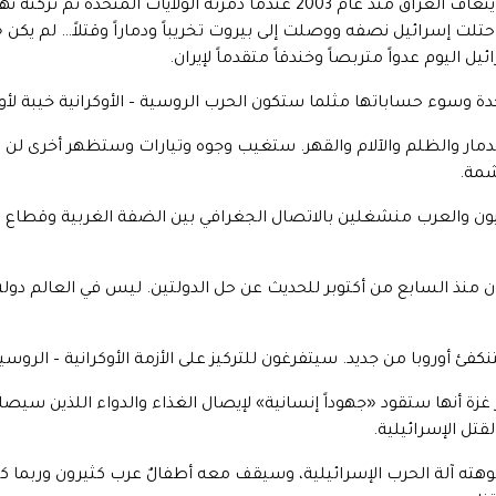
الدروس كثيرة ومنها العراق ولبنان؛ إذ لم يتعافَ العراق منذ عام 2003 عندما دمّرت
 اليوم عدواً متربصاً وخندقاً متقدماً لإيران.
دة وسوء حساباتها مثلما ستكون الحرب الروسية – الأوكرانية خيبة لأور
مار والظلم والآلام والقهر. ستغيب وجوه وتيارات وستظهر أخرى لن 
شمة.
نيون والعرب منشغلين بالاتصال الجغرافي بين الضفة الغربية وقطاع غ
ون منذ السابع من أكتوبر للحديث عن حل الدولتين. ليس في العالم دول
نكفئ أوروبا من جديد. سيتفرغون للتركيز على الأزمة الأوكرانية – الروسي
غزة أنها ستقود «جهوداً إنسانية» لإيصال الغذاء والدواء اللذين سيصلان
قتل الإسرائيلية.
ه آلة الحرب الإسرائيلية، وسيقف معه أطفالٌ عرب كثيرون وربما 