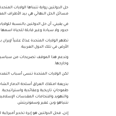
حل الدولتين رواية تتبناها الولايات المتح
مسائل الحل النهائي هي بيد الأطراف المع
في يقيني، أن حل الدولتين بالنسبة للولايا
حدود ولا سيادة وغير قابلة للحياة اسمه
تظهر الولايات المتحدة عداءً علنياً لإيرا
الأرض في تلك الدول العربية.
وتدعم هذا الموقف تصريحات من سياسيين وق
وخارجها.
لكن الولايات المتحدة تنسى أسباب التمدد 
بذريعة امتلاك العراق أسلحة الدمار الشام
طموحاتٍ تاريخية وعقائدية واستراتيجي
والتهويد واقتحامات المقدسات الإسلامي
نتنياهو وبن غفير وسموتريتش.
إذن، فحل الدولتين هو إبرة تخدير أميركية