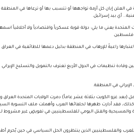
دة في العلن إبان كل أزمة تواجهها أو تتسبب بها أو ترعاها في المنطقة 
نية… أي بيد إسرائيل.
ت المتحدة يعني ما يلي: دولة قوية عسكرياً واقتصادياً ولا أخلاقياً اس
ا فلسطين.
ن باعتبارها راعيةً للإرهاب في المنطقة بدليل دعمها للطائفية في العراق
ادة تنظيمات في الدول الأربع تعترف بالتمويل والتسليح الإيراني. وه
الإيراني في المنطقة.
ل (بعد غزو الكويت بثلاثة عشر عاماً) دمرت الولايات المتحدة العراق 
ة. كذلك، فقد أدارت ظهرها لحلفائها العرب وأهملت ملف التسوية ا
ة والمسيحية والقتل اليومي للفلسطينيين في تفويضٍ غير مشروط لل
 للعرب والفلسطينيين الذين ينتظرون الحل السياسي في حين يُحرم أطفا