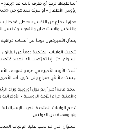
أساطيلها لردع أي طرف ثالث قد «يزعج» إ
رؤوس الأطفال» أو تبرئة نتنياهو من «مذب
والتنكيل والاستيطان والتهويد وتدنيس 
يسأل الأميركيون دوماً عن أسباب كراهية
تتحدث الولايات المتحدة دوماً عن القانو
السواء، حتى إذا تعرّضت لأي تهديد فتصبح
أثبتت الأزمة الأخيرة في غزة والموقف الأ
ليست حلاً لأي صراع ولن تكون. أما الأخرى،
اندفع قادة أكبر أربع دول أوروبية وراء 
والأمنية جراء الأزمة الروسية – الأوكراني
تدعم الولايات المتحدة الحرب الإسرائيلي
ولو وهمية بين الدولتين.
السؤال الذي لم تجب عليه الولايات المتحد