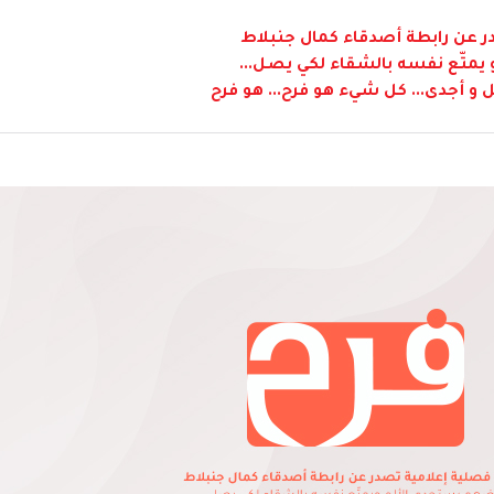
 عن رابطة أصدقاء كمال جنبلاط
متّع نفسه بالشقاء لكي يصل...
 و أجدى... كل شيء هو فرح... هو فرح