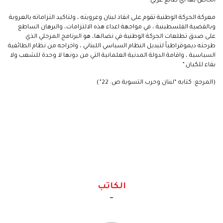
الخاص بها اي طابع عربي.
معركة الحركة الوطنية تقوم على انقاذ لبنان وعروبته ، ولتاكيد التزاماته بالعروبة
وبالقضية الفلسطينية ، في مواجهة اعداء هذه الالتزامات، والبرهان الساطع
على صدق تطلعات الحركة الوطنية في نضالها، هو البرنامج المرحلي الذي
طرحته ديموقراطياً لتبديل النظام السياسي اللبناني ، واخراجه من نظام الطائفية
السياسية ، واقامة الدولة المدنية العلمانية التي من دونها لا وحدة للشعب ولا
بقاء للكيان.”
(المرجع: كتابه “لبنان وحرب التسوية ص. 22”)
الكاتب