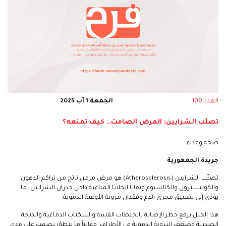
العدد 100
الجمعة 1 آب 2025
تصلّب الشرايين: المرض الصامت… كيف تمنعه؟
صحة وغذاء
جريدة الجمهورية
تصلّب الشرايين (Atherosclerosis) هو مرض مزمن ناتج من تراكم الدهون
والكوليسترول والكالسيوم وبقايا الخلايا المناعية داخل جدران الشرايين، ما
يؤدّي إلى تضييق مجرى الدم وفقدان مرونة الأوعية الدموية.
هذا الخلل يرفع خطر الإصابة بالجلطات القلبية والسكتات الدماغية والذبحة
الصدرية وضعف التروية الدموية في الأطراف. وغالباً ما يتطوّر بصمت على مدى