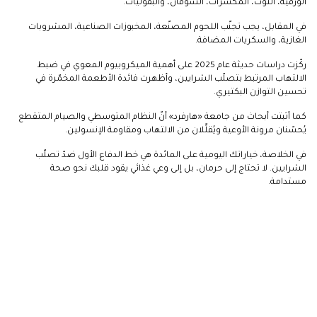
الورقية، التوت، المكسرات، الشوفان، والبقوليات.
في المقابل، يجب تجنّب اللحوم المصنّعة، المخبوزات الصناعية، المشروبات
الغازية، والسكريات المضافة.
ركّزت دراسات حديثة عام 2025 على أهمية الميكروبيوم المعوي في ضبط
الالتهاب المرتبط بتصلّب الشرايين، وأظهرت فائدة الأطعمة المخمّرة في
تحسين التوازن البكتيري.
كما أثبتت أبحاث من جامعة «هارفرد» أنّ النظام المتوسطي والصيام المتقطع
يُحسّنان مرونة الأوعية ويُقلِّلان من الالتهاب ومقاومة الإنسولين.
في الخلاصة، خياراتك اليومية على المائدة هي خط الدفاع الأول ضدّ تصلّب
الشرايين. لا تحتاج إلى حرمان، بل إلى وعي غذائي يقود قلبك نحو صحة
مستدامة.