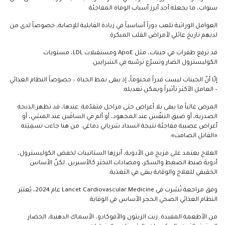
سنوات، ما يجعله أحد أبرز أسباب الوفاة المفاجئة.
العوامل الوراثية تلعب دوراً أساسياً في زيادة القابلية للإصابة، خصوصاً لدى من
لديهم تاريخ عائلي لأمراض القلب المبكرة.
قد ترفع طفرات في جينات، مثل ApoE ومستقبلات LDL، مستويات
الكوليسترول الضار وتسرّع ترسّبه في الشرايين.
إلّا أنّ الجينات ليست قدراً محتوماً، إذ يبقى نمط الحياة – خصوصاً النظام الغذائي
– العامل الأكثر تأثيراً ويمكن تعديله.
المرض غالباً ما يبقى بلا أعراض حتى مراحل متقدّمة. عندها، قد تظهر الذبحة
الصدرية، أو ضيق التنفّس عند المجهود، أو ألم في الساقَين عند المشي، أو
أعراض عصبية مفاجئة نتيجة انسداد شرياني دماغي. من هنا جاءت تسمِيَته
«القاتل الصامت».
العلاج يعتمد على مزيج من الأدوية، أبرزها الستاتينات لخفض الكوليسترول،
أدوية ضبط الضغط والسكر، ومضادات التخثر كالأسبرين. لكنّ الأساس
الحقيقي للعلاج والوقاية يبقى في التغذية.
وفق مراجعة نُشرت في Lancet Cardiovascular Medicine عام 2024، يُعتبَر
النظام الغذائي الصحي الحجر الأساس في الوقاية.
من الأطعمة المفيدة: زيت الزيتون والأفوكادو، الأسماك الدهنية، الخضار