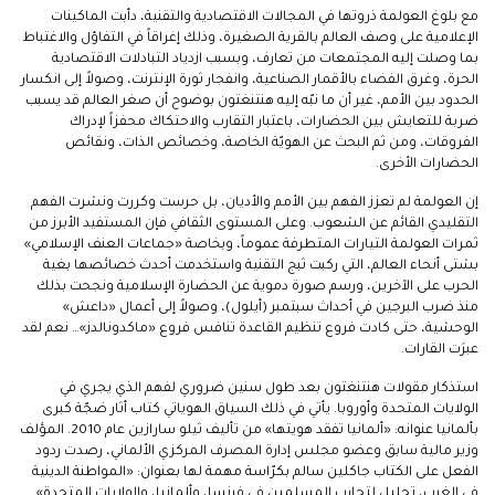
مع بلوغ العولمة ذروتها في المجالات الاقتصادية والتقنية، دأبت الماكينات
الإعلامية على وصف العالم بالقرية الصغيرة، وذلك إغراقاً في التفاؤل والاغتباط
بما وصلت إليه المجتمعات من تعارف، وبسبب ازدياد التبادلات الاقتصادية
الحرة، وغرق الفضاء بالأقمار الصناعية، وانفجار ثورة الإنترنت، وصولاً إلى انكسار
الحدود بين الأمم، غير أن ما نبّه إليه هنتنغتون بوضوح أن صغر العالم قد يسبب
ضربة للتعايش بين الحضارات، باعتبار التقارب والاحتكاك محفزاً لإدراك
الفروقات، ومن ثم البحث عن الهويّة الخاصة، وخصائص الذات، ونقائص
الحضارات الأخرى.
إن العولمة لم تعزز الفهم بين الأمم والأديان، بل حرست وكررت ونشرت الفهم
التقليدي القائم عن الشعوب. وعلى المستوى الثقافي فإن المستفيد الأبرز من
ثمرات العولمة التيارات المتطرفة عموماً، وبخاصة «جماعات العنف الإسلامي»
بشتى أنحاء العالم، التي ركبت ثبج التقنية واستخدمت أحدث خصائصها بغية
الحرب على الآخرين، ورسم صورة دموية عن الحضارة الإسلامية ونجحت بذلك
منذ ضرب البرجين في أحداث سبتمبر (أيلول)، وصولاً إلى أعمال «داعش»
الوحشية، حتى كادت فروع تنظيم القاعدة تنافس فروع «ماكدونالدز»… نعم لقد
عبرَت القارات.
استذكار مقولات هنتنغتون بعد طول سنين ضروري لفهم الذي يجري في
الولايات المتحدة وأوروبا. يأتي في ذلك السياق الهوياتي كتاب أثار ضجّة كبرى
بألمانيا عنوانه: «ألمانيا تفقد هويتها» من تأليف ثيلو سارازين عام 2010. المؤلف
وزير مالية سابق وعضو مجلس إدارة المصرف المركزي الألماني، رصدت ردود
الفعل على الكتاب جاكلين سالم بكرّاسة مهمة لها بعنوان: «المواطنة الدينية
في الغرب، تحليل لتجارب المسلمين في فرنسا، وألمانيا، والولايات المتحدة»