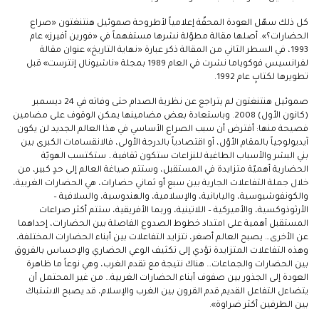
كل ذلك سهّل العودة المحقّة إعلامياً لأطروحة صموئيل هنتنغتون «صراع
الحضارات؟». أصلها مقالة مطوّلة نشرها مستفهماً في «فورين أفيرز» عام
1993، في السطر الثاني من المقالة ذكر عبارة «نهاية التاريخ» عنوان مقالة
لفرانسيس فوكوياما نشرت في العام 1989 بمجلة «ناشيونال إنترست» قبل
تطويرها لكتابٍ عام 1992.
صموئيل هنتنغتون لم يتراجع عن نظرية الصدام حتى وفاته في 24 ديسمبر
(كانون الأول) 2008. وباستعادة بعض مضامينها يمكن الوقوف على مضامين
فصيحة منها: أفترض أن سبب الصراع الأساسي في هذا العالم الجديد لن يكون
آيديولوجياً بالمقام الأوّل، أو اقتصادياً بالدرجة الأولى، فالانقسامات الكبرى بين
بني البشر والأسباب الطاغية للنزاعات ستكون ثقافية… ستكتسب الهويّة
الحضارية أهميّة متزايدة في المستقبل، وستتم صياغة العالم إلى حدٍ كبير، من
خلال جملة التفاعلات الجارية بين سبع أو ثماني حضارات، هي الحضارات الغربية،
والكونفوشيوسية، واليابانية، والإسلامية، والهندوسية، والسلافية –
الأرثوذوكسية، والأميركية – اللاتينية، وربما الأفريقية، ستتم أكثر صراعات
المستقبل أهمية على امتداد خطوط الصدوع الفاصلة بين الحضارات، إحداهما
عن الأخرى… يصبح العالم أصغر، تتزايد التفاعلات بين أبناء الحضارات المختلفة،
وهذه التفاعلات المتزايدة تؤدي إلى تكثيف الوعي الحضاري والإحساس بالفروق
بين الحضارات والجماعات… هناك نتيجة مع تقدم الغرب، وهي نوعاً ما ظاهرة
العودة إلى الجذور بين صفوف أبناء الحضارات الغربية… من غير المحتمل أن
يتضاءل التفاعل القديم قدم القرون بين الغرب والإسلام، قد يصبح الاشتباك
بين الطرفين أكثر ضراوة».