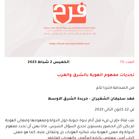
العدد 70
الخميس 2 شباط 2023
تحديات مفهوم الهوية بالشرق والغرب
من الصحافة اخترنا لكم
فهد سليمان الشقيران – جريدة الشرق الاوسط
في 22 كانون الثاني 2023
بثت قناة «إم.تي.في» قبل أيام ندوة حيوية حول الدولة ومفهومها ومعاني الهوية؛
لم يكن كل الحضور بمستوى تحدي السؤال الشرس، ماذا يعني أن نحدد مفهوم
الدولة ولا معنى الهوية ببلد تتناثره الهويات بل وتتقاتل عليه، كما هو معنى
كتاب أمين معلوف بكتابه المألوف: «الهويات القاتلة».