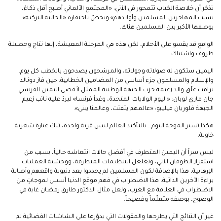
تذكر أن خلاصة الكتاب تتمحور في الآتي: «المجتمع الألماني أصبح أقل ذكاءً،
بسبب المهاجرين المسلمين وأولادهم» ويخصّ باحتقاره «الجالية التركية»
بوصفها الأكبر بين المسلمين هناك.
الواقع قد يقسو على الأحلام، لكن هذه هي المرحلة المعيشة، إنها نتاج وحصيلة
ظروف واشتباك.
اليمين ستكون له صولاته وجولاته، والمرشحون يصدحون بالخطب كل يوم،
والإسلام والمسلمون جزء أساسي من المضامين الخطابية. حين فاز دونالد
ترامب علّق والد زعيمة حزب الجبهة الوطنية الممثل لأقصى اليمين الفرنسي
جان ماري لوبان: «اليوم الولايات المتحدة، وغداً فرنسا» ليردّ عليه نائب زعيم
الجبهة فلوريان فيليبو: «عالمهم يتفتت، وعالمنا يبنى».
هكذا تسير الموجة اليوم… بالتأكيد العالم ليس قرية واحدة، تلك عبارة شعرية
خاوية.
ليس سراً أن اليمين المتطرف في أفضل حالات انتعاشه حالياً، بسبب من
استفزاز الطوفان الآتي، وتغلغل التنظيمات المتطرفة، ووحشية العمليات
الإرهابية، هذا بالإضافة لكون المسلمين لم يحددوا بعد دنيوية واقعهم وأصالة
براءة الآخرين الذاتية، هذا الاضطراب في فهم موقع الدنيا أسس لموجاتٍ من
الاضطراب في العلاقة مع الغرب، ولعل مثال الدكتور طارق رمضان غاية في
الوضوح، بوصفه متعلّماً وفصيحاً.
غير أن النتائج التي يطرحها والمقولات التي يدوّرها على الشاشات الفضائية لم