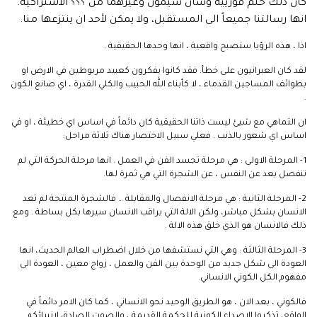
كان ذلك حلم فورييه وسان سيمون وغيرهما من ؟؟؟ الاشتراكية.
انها رسالتنا جميعاً الى المستقبل، ولا يمكن لأحد ان ينتزعها منا.
اذا ، هذه الرؤيا ستصبح واقعية ، انها وحدها الحقيقية .
لقد كان العبرانيون على خطأ. فقد كانوا يفكرون كعبيد مربوطين في الارض او
بطوائف المساجين القدماء ، لا كأبناء الله الحبيب والكلي القدرة ، اي صانع الكون
.
ان التماهي مع شيئ ليست ذاتنا الحقيقية كان دائماً في اساس اي خطيئة ، او في
اساس اي شعور بالذنب . فعلي سبيل الاختصار هناك ثلاثة مراحل:
1- المرحلة الاولى : هي مرحلة تجسد الفن في العمل . انها مرحلة الحركة التي لم
تنفصل بعد عن النفس ، عن الشجرة التي هي ثمرة لها.
2- المرحلة الثانية : هي مرحلة الانفصال والمقابلة … فالشجرة المنتجة لم تعد
الانسان بشكل مباشر، ولكن الالة التي يراقب الانسان سيرها بكل بساطة . ومع
ذلك فالانسان هو الذي خلق هذه الالة .
3- المرحلة الثالثة : وهي التي نستشفها من خلال اضطراب العالم الحديث، انها
العودة الى شكل جديد من الوحدة بين الفن والعمل ، زواج معين ، العودة الى
مفهوم الكل الكوني الانساني.
فالكوني ، بعد الان ، هو الطريق الوحيد نحو الانساني ، كما كان الامر دائماً في
الواقع، تذكروا الاصداء الكونية للحكمة القديمة ، والصوت الصادق لانبيائكم