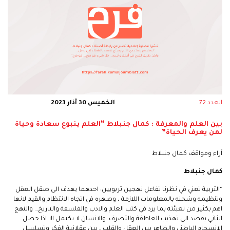
العدد 72
الخميس 30 آذار 2023
بين العلم والمعرفة : كمال جنبلاط “العلم ينبوع سعادة وحياة
لمن يعرف الحياة”
آراء ومواقف كمال جنبلاط
كمال جنبلاط
“التربية تعني في نظرنا تفاعل نهجين تربويين: احدهما يهدف الى صقل العقل
وتنظيمه وشحنه بالمعلومات اللازمة ، وصهره في اتجاه الانتظام والقيم لانها
اهم بكثير من تعبئته بما يرد في كتب العلم والادب والفلسفة والتاريخ… والنهج
الثاني يقصد الى تهذيب العاطفة والتصرف. والانسان لا يكتمل الا اذا حصل
الانسجام الباطني والظاهر بين العقل والقلب ، بين عقلانية الفكر وتسلسل