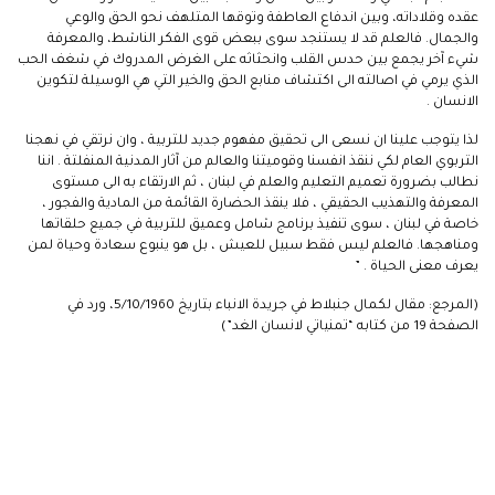
عقده وقلاداته، وبين اندفاع العاطفة وتوقها المتلهف نحو الحق والوعي
والجمال. فالعلم قد لا يستنجد سوى ببعض قوى الفكر الناشط، والمعرفة
شيء آخر يجمع بين حدس القلب وانحثاثه على الغرض المدروك في شغف الحب
الذي يرمي في اصالته الى اكتشاف منابع الحق والخير التي هي الوسيلة لتكوين
الانسان .
لذا يتوجب علينا ان نسعى الى تحقيق مفهوم جديد للتربية ، وان نرتقي في نهجنا
التربوي العام لكي ننقذ انفسنا وقوميتنا والعالم من آثار المدنية المنفلتة . اننا
نطالب بضرورة تعميم التعليم والعلم في لبنان ، ثم الارتقاء به الى مستوى
المعرفة والتهذيب الحقيقي ، فلا ينقذ الحضارة القائمة من المادية والفجور ،
خاصة في لبنان ، سوى تنفيذ برنامج شامل وعميق للتربية في جميع حلقاتها
ومناهجها. فالعلم ليس فقط سبيل للعيش ، بل هو ينبوع سعادة وحياة لمن
يعرف معنى الحياة . ”
(المرجع: مقال لكمال جنبلاط في جريدة الانباء بتاريخ 5/10/1960، ورد في
الصفحة 19 من كتابه “تمنياتي لانسان الغد”)