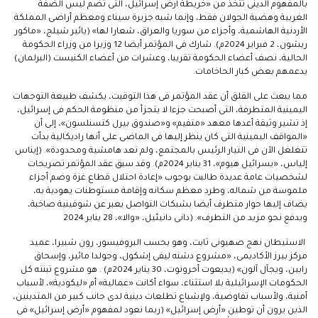
بالمفهوم الدينى تتخذ من «خريطة أرض إسرائيل، التى تضم ليس الضفة
الغربية وهضبة الجولان فقط، وإنما شبه جزيرة سيناء ومعظم أراضى المملكة
الأردنية الهاشمية، وأجزاء من سوريا والعراق، شعارا لها» (يائير شيلج، «ماكور
ريشون، 2 فبراير 2024م). شارك فى المؤتمر أيضا 12 وزيرا من وزراء الحكومة
الحالية، نصف أعضاء الحكومة تقريبا، وعشرات من أعضاء الكنيست (البرلمان)
يدعمهم بعض كبار الحاخامات.
مما يبعث على القلق أن عقد المؤتمر فى هذا التوقيت، يكشف طبيعة التوجهات
اليمينية المتطرفة، التى أصبحت جزءا لا يتجزأ من منظومة الحكم فى إسرائيل،
إذ تشير وثيقة أعدها معهد «متفيم» و«صندوق بيرل كتسنلسون»، إلى أن
«المواقف اليمينية التى كان ينظر إليها فى الماضى على أنها راديكالية بدأت
تتغلغل الآن فى التيار الرئيس بالمجتمع، ولم تعد هامشية ومحدودة». (إيناس
إلياس، «يسرائيل هيوم»، 31 يناير 2024م). وقد سبق عقد المؤتمر تصريحات
لشخصيات عامة عديدة طالبت بوجوب «إعادة احتلال قطاع غزة وضم أجزاء
ملموسة من شماله، وطرد معظم سكانه وإقامة مستوطنات يهودية به،
يضاف إليها حوار متطرف أيضا بشبكات التواصل يعبر عن شوفينية صاخبة،
ويدفع نحو مزيد من التطرف». (دانى دانيئيل، «والا»، 28 يناير 2024
الاستيطان نهج صهيونى ثابت، وهو بحسب البروفيسور، رون شبيرا، عميد
مركز بيرز الأكاديمى، «مشروع دشنه ليفى إشكول، وجولدا مائير، وإسحاق
رابين، ويجآل آلون» (يديعوت أحرونوت، 30 يناير 2024م) . هو مشروع تبنته كل
الحكومات الإسرائيلية بلا استثناء، سواء أكانت «عمالية» أم «ليكودية»، لأسباب
أمنية، ولأسباب تفاوضية، ولإشباع تطلعات دينية لدى جانب كبير من المتدينين،
الذين يرون أن توطين «أرض إسرائيل» (ربما نعود لمفهوم «أرض إسرائيل» فى