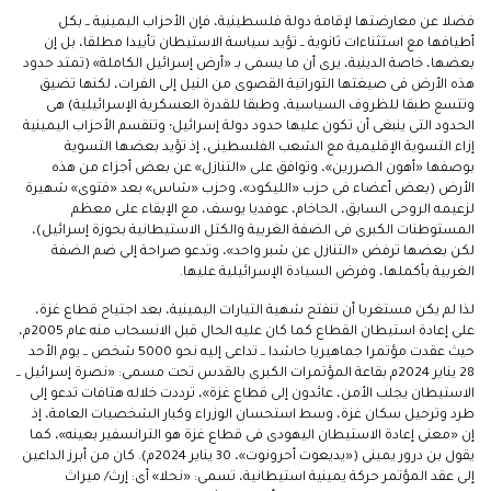
فضلا عن معارضتها لإقامة دولة فلسطينية، فإن الأحزاب اليمينية ــ بكل
أطيافها مع استثناءات ثانوية ــ تؤيد سياسة الاستيطان تأييدا مطلقا، بل إن
بعضها، خاصة الدينية، يرى أن ما يسمى بـ «أرض إسرائيل الكاملة» (تمتد حدود
هذه الأرض فى صيغتها التوراتية القصوى من النيل إلى الفرات، لكنها تضيق
وتتسع طبقا للظروف السياسية، وطبقا للقدرة العسكرية الإسرائيلية) هى
الحدود التى ينبغى أن تكون عليها حدود دولة إسرائيل؛ وتنقسم الأحزاب اليمينية
إزاء التسوية الإقليمية مع الشعب الفلسطينى، إذ تؤيد بعضها التسوية
بوصفها «أهون الضررين»، وتوافق على «التنازل» عن بعض أجزاء من هذه
الأرض (بعض أعضاء فى حزب «الليكود»، وحزب «شاس» بعد «فتوى» شهيرة
لزعيمه الروحى السابق، الحاخام، عوفديا يوسف، مع الإبقاء على معظم
المستوطنات الكبرى فى الضفة الغربية والكتل الاستيطانية بحوزة إسرائيل)،
لكن بعضها ترفض «التنازل عن شبر واحد»، وتدعو صراحة إلى ضم الضفة
الغربية بأكملها، وفرض السيادة الإسرائيلية عليها.
لذا لم يكن مستغربا أن تنفتح شهية التيارات اليمينية، بعد اجتياح قطاع غزة،
على إعادة استيطان القطاع كما كان عليه الحال قبل الانسحاب منه عام 2005م،
حيث عقدت مؤتمرا جماهيريا حاشدا ــ تداعى إليه نحو 5000 شخص ــ يوم الأحد
28 يناير 2024م بقاعة المؤتمرات الكبرى بالقدس تحت مسمى: «نصرة إسرائيل ــ
الاستيطان يجلب الأمن، عائدون إلى قطاع غزة»، ترددت خلاله هتافات تدعو إلى
طرد وترحيل سكان غزة، وسط استحسان الوزراء وكبار الشخصيات العامة، إذ
إن «معنى إعادة الاستيطان اليهودى فى قطاع غزة هو الترانسفير بعينه»، كما
يقول بن درور يمينى («يديعوت أحرونوت»، 30 يناير 2024م). كان من أبرز الداعين
إلى عقد المؤتمر حركة يمينية استيطانية، تسمى: «نحلا» أى: إرث/ ميراث