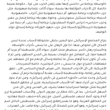
«الوسط» بزعامة بنى جانتس إليها بعيْد إعلان الحرب على غزة ــ حكومة يمينية
خالصة. كل الأحزاب المؤتلفة بها يمينية، سواء أكانت علمانية صهيونية، مثل
حزب «الليكود» بزعامة نتنياهو، أم دينية صهيونية مثل أحزاب: «الصهيونية
الدينية» بزعامة بتسلئيل سموتريتش، و«قوة يهودية» بزعامة إيتمار بن جفير،
وحزب «شاس» (حراس التوراة السفارديون) بزعامة أرييه درعى، أم دينية غير
صهيونية (حريدية/أرثوذكسية) مثل حزب «يهود التوراة» بزعامة إسحاق جولد
كنوفيف.
ينزاح المجتمع الإسرائيلى نحو اليمين بخطى ملحوظة لأسباب عديدة ليس
المجال الآن للخوض فيها، لذا فإن الرهان على ما يسمى بأحزاب «الوسط»
و«اليسار» رهان خاسر. سيضطر متخذ القرار، سواء أكان فلسطينيا أم عربيا أم
كليهما معا، إلى التعامل مع حكومات يمينية على المدى المنظور، ومن ثم لا
يجب أن تكون لدينا أوهام بشأن ما تتناقله وسائل الإعلام مع كل منعطف من
منعطفات الصراع حول ما يسمى بـ «حل الدولتين»، خاصة التصريحات
الأمريكية، لأن كل الأحزاب اليمينية ــ التى تفرض الإيقاع السياسى الآن ــ تتفق
على رفض إقامة دولة فلسطينية لأسباب عقدية أيديولوجية تزعم أن شعب
إسرائيل وحده صاحب «الحق» الحصرى فى «أرض إسرائيل»، ومن ثم لا يجوز
«التنازل» عن أجزاء منها. أما الأسباب الاستراتيجية، فترى أن مناطق الضفة
الغربية تمثل موقعا استراتيجيا مهما يشرف على القدس وعلى كل مدن
السهل الساحلى، بما فى ذلك مطار بن جوريون الدولى. والأسباب العنصرية ترى
أنه لا وجود أصلا لشعب فلسطينى أصيل، مع زعم بأنه «شعب خليط مهاجر»
من المناطق العربية، وهو ما يفسر إطلاق إسرائيل على فلسطينيى الداخل اسم
«عرب إسرائيل»، وهو أمر مثير للضحك لأن إسرائيل دولة قامت على الهجرات،