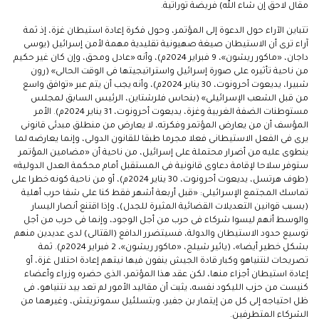
مقال لاحق إن شاء الله) فريضة توراتية.
تتباين الآراء حول الدعوة إلى المؤتمر، وحول فكرة إعادة استيطان غزة، إذ ثمة
آراء ترى أن الاستيطان صيغة صهيونية تقليدية مهمة لأمن إسرائيل (يوسى
داجان، «ماكور ريشون»، 9 فبراير 2024م)، وأنه «عادل ومحق، وإن كان غير حكيم
من ناحية تأثيره على صورة إسرائيل واستراتيجيتها فى الوقت الحالى» (رون
شبيرا، يديعوت أحرونوت، 30 يناير 2024م)، وأنه يجب أن يتم عبر «توافق واسع
من قبل الشعب الإسرائيلى» (بنحاس فلرشتاين، الرئيس السابق لمجلس
مستوطنات الضفة الغربية وغزة، يديعوت أحرونوت، 31 يناير 2024م). الأمر
المؤسف أن من يعارض المؤتمر وفكرته، لا يعارض من منطلق مبدئى قانونى
يرى فى الفعل الاستيطانى فعلا مجرما طبقا للقانون الدولى، وإنما يعارضه لما
ينطوى عليه من أضرار محتملة على إسرائيل، من ناحية أن «مضامين المؤتمر
ستوفر سلاحا لإقامة دعاوى قانونية فى المستقبل أمام محكمة العدل الدولية»
(طوف هرتسل، يديعوت أحرونوت، 30 يناير 2024م)، أو من ناحية كونه خطرا على
تماسك المجتمع الإسرائيلى: «قبل أربعة أشهر فقط كنا على شفا حرب أهلية
(بسبب قوانين التعديلات القضائية المثيرة للجدل)، وإذا اقتنع أنصار اليسار
والوسط أنهم ليسوا شركاء فى حرب من أجل الوجود، وإنما فى حرب من أجل
توسيع حدود الاستيطان والدولة، فسيتضرر الدافع (القتالى) لدى عديدين منهم
بشكل خطير أيضا»، (يائير شيلج، «ماكور ريشون»، 2 فبراير 2024م). ثمة
تصريحات لنتنياهو وكبار قادة الجيش ينفون فيها نيتهم إعادة احتلال غزة، أو
إعادة استيطان أجزاء منها، لكن عقد هذا المؤتمر، الذى حضره وزراء وأعضاء
كنيست من حزب الليكود نفسه، يثبت أن مقاليد الأمور لم تعد بيد نتنياهو، فى
ظل احتياجه إلى كل من إيتمار بن جفير، وبتسلئيل سموتريتش، وغيرهما من
الشركاء المتطرفين.