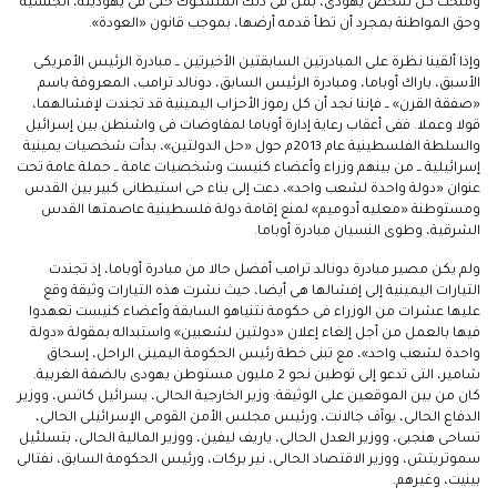
ومنحت كل شخص يهودى، بمن فى ذلك المشكوك حتى فى يهوديته، الجنسية
وحق المواطنة بمجرد أن تطأ قدمه أرضها، بموجب قانون «العودة».
وإذا ألقينا نظرة على المبادرتين السابقتين الأخيرتين ــ مبادرة الرئيس الأمريكى
الأسبق، باراك أوباما، ومبادرة الرئيس السابق، دونالد ترامب، المعروفة باسم
«صفقة القرن» ــ فإننا نجد أن كل رموز الأحزاب اليمينية قد تجندت لإفشالهما،
قولا وعملا. ففى أعقاب رعاية إدارة أوباما لمفاوضات فى واشنطن بين إسرائيل
والسلطة الفلسطينية عام 2013م حول «حل الدولتين»، بدأت شخصيات يمينية
إسرائيلية ــ من بينهم وزراء وأعضاء كنيست وشخصيات عامة ــ حملة عامة تحت
عنوان «دولة واحدة لشعب واحد»، دعت إلى بناء حى استيطانى كبير بين القدس
ومستوطنة «معليه أدوميم» لمنع إقامة دولة فلسطينية عاصمتها القدس
الشرقية، وطوى النسيان مبادرة أوباما.
ولم يكن مصير مبادرة دونالد ترامب أفضل حالا من مبادرة أوباما، إذ تجندت
التيارات اليمينية إلى إفشالها هى أيضا، حيث نشرت هذه التيارات وثيقة وقع
عليها عشرات من الوزراء فى حكومة نتنياهو السابقة وأعضاء كنيست تعهدوا
فيها بالعمل من أجل إلغاء إعلان «دولتين لشعبين» واستبداله بمقولة «دولة
واحدة لشعب واحد»، مع تبنى خطة رئيس الحكومة اليمينى الراحل، إسحاق
شامير، التى تدعو إلى توطين نحو 2 مليون مستوطن يهودى بالضفة الغربية.
كان من بين الموقعين على الوثيقة: وزير الخارجية الحالى، يسرائيل كاتس، ووزير
الدفاع الحالى، يوآف جالانت، ورئيس مجلس الأمن القومى الإسرائيلى الحالى،
تساحى هنجبى، ووزير العدل الحالى، ياريف ليفين، ووزير المالية الحالى، بتسلئيل
سموتريتش، ووزير الاقتصاد الحالى، نير بركات، ورئيس الحكومة السابق، نفتالى
بينيت، وغيرهم.