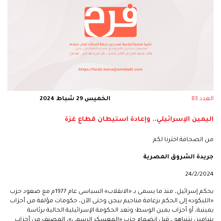
العدد 83
الخميس 29 شباط 2024
اليمين الإسرائيلي.. وإعادة استيطان قطاع غزة
من الصحافة اخترنا لكم
جريدة الشروق المصرية
24/2/2024
يحكم إسرائيل، منذ ما يسمى بـ «الانقلاب» السياسى عام 1977م مع صعود حزب
«الليكود» إلى الحكم بزعامة مناحيم بيجن وحتى الآن، حكومات مؤلفة من أحزاب
يمينية، أو أحزاب يمين الوسط؛ وتعد الحكومة الإسرائيلية الحالية برئاسة
بنيامين نتنياهو ــ قبل انضمام حزب «المعسكر الرسمى»، المصنف من أحزاب