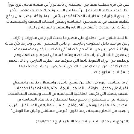
ففي كل مرة يتطلب فيها من السلطة ان تأخذ قراراً في قضية هامة ، نرى فوراً
الطائفية بشكلها الحاد تطل برأسها من الباب، وتتحرك مختلف عناصر التآمر
والايادي الاجنبية والمخابرات المختلفة ومن ينتمي اليها، ونكاد نبصر المال يدفع
قطعة قطعة في يد سماسرة السياسة وبعض اصحاب الصحف والشخصيات
والفئات التي تعوّدت وأتقنت فن الاثارة والشغب والتفرقة في لبنان.
اننا لسنا قلقين على الاطلاق على مصير ما يحدث اليوم من مناورات واثارات ،
ومن مواقف داخل الحكومة وخارجها، او داخل المجلس النيابي وخارجه كأن هناك
رواية تشخّص بين من نعتقدهم اخصاماً في الظاهر، يناؤون بعضهم بعضاً،
ويدفعون البلاد الى تيارات متناقضة ومتعاكسه في نهجها واهدافها، وهم
تربطهم من الوراء الخيوط ذاتها التي يحركها هذا الطرف الخارجي او ذاك، لانهم
اعضاء كلفوا، عن ادراك او غير ادراك، في تشخيص الرواية الواحدة ذاتها
والمؤلف والمخرج واحد.
ان ما نشاهده اليوم في البلد من تفسخ داخلي ، واستغلال طائفي واصطناع
للغيرة على حقوق الطوائف ، انما هو النتيجة الحتمية المنطقية لحكومات
النصف بنصف التي كرّست الطائفية السياسية في البلاد، وجمعت المتناقضات
الوطنية التي لا يستطيع ان يجمع بينها الشيطان ذاته. هذه السياسة هي
المصدر لما نعانيه اليوم من تناحر وقلق ، ولما سنعانيه في المستقبل القريب
والبعيد من اخطار جسيمة ، ربما تكون اكبر على مستقبل وكيان هذا الوطن.”
(المرجع: من مقال له نشرته جريدة الانباء بتاريخ 22/4/1960)