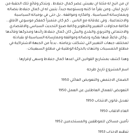
ان من اتيح له مثلنا ان يعيش عصر كمال جنبلاط ، ويتذكر وقائع تلك الحقبة من
تاريخ لبنان، ومن يقرأ ما كتبه ويستوعبه جيداً، يتبين له ان كمال جنبلاط بنضاله
وبممارساته السياسية ، وافكاره ومواقفه ، بل حتى في يومياته السياسية
والاجتماعية ، وفي علاقاته مع الناس ، كم كان متميزاً كمفكر موسوعي الآفاق ،
فكافة محاولات التغيير والتطوير وكافة صيغ التحديث السياسي والاقتصادي
والاجتماعي والتربوي والبلدي والبيئي كان كمال جنبلاط رائدها ومحركها وقائدها
، وكان فاعلاً فيها بفكره ونضاله ومواقفه وممارساته السياسية او بقيادته
لمختلف جبهات التغيير التي تشكلت بزعامته ، بدءاً من الجبهة الاشتراكية في
مطلع الخمسينات وانتهاء بالحركة الوطنية في مطلع السبعينات :
وهذا كشف بمشاريع القوانين التي اعدها كمال جنبلاط وسعى لإقرارها :
اسم المشروع تاريخ طرحه
الضمان الاجتمعي والتعويض العائلي 1950
التعويض للعمال العاطلين عن العمل 1950
تعديل قانون الانتخاب 1950
الغاء الالقاب 1950
تأمين مساكن للموظفين والمستخدمين 1952
تنظيم الاحزاب 1953