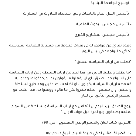
– توسيع الجامعة اللبنانية
– تأسيس النقل العام بالباصات ومنع استخدام المازوت في السيارات
– تأسيس مجلس البحوث العلمية
– تأسيس مجلس المشاريع الكبرى.
وهذه نماذج عن مواقف له في فترات متنوعة من مسيرته النضالية السياسية
تحاكي ما نواجهه في لبنان اليوم
“نطلب من ارباب السياسة الصدق ”
“ما نطلبه ويطلبه الناس في هذا البلد من ارباب السلطة ومن ارباب السياسة
على السواء هو الصدق ، اي ان يفعلوا ما يقولون به ، ويحققوا ما وعدوا به .
فمعظم ارباب السياسة يكونون – او تظنهم – صادقين وهم خارج السلطة
والحكم ، وان تسلموا الحكم تنكروا لكل ما قالوه ووعدوا به . هذا الكذب هو
المصدر الرئيسي لتأخرنا في لبنان.
بروح الصدق نريد اليوم ان نتعامل مع ارباب السياسة والسلطة على السواء ،
لعلهم يصدقون ولو لمرة قبل فوات الاوان .”
(المرجع: كتاب لبنان والجسر الوطني المقطوع – ص. 98)
– “الفضيلة” مقال له في جريدة الانباء بتاريخ 16/8/1957