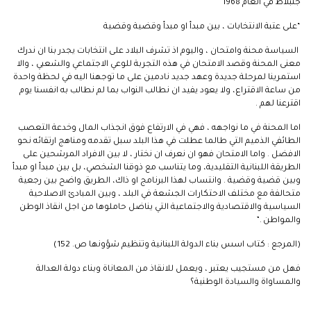
جنبلاط في العام 1968
“على عتبة الانتخابات ، بين مبدأ او مبدأ وقضية وقضية
السياسة محنة وامتحان ، واليوم اذ تشرف البلاد على انتخابات يجدر بنا ان ندرك
معنى المحنة وقصد الامتحان في هذه التجربة للوعي الاجتماعي والشعبي ، والا
استمرينا لمرحلة جديدة وعهد جديد نادمين على ما توجهنا اليه في لحظة واحدة
من ساعة الاقتراع، ولا يعود يفيد ان نطالب النواب بما لم نطالب به انفسنا يوم
اقترعنا لهم .
اما المحنة في ما نواجهه ، فهي في الارتفاع فوق انجذاب المال وخدعة التعصب
الطائفي الذميم التي طالما عطلت في هذا البلد سبل تقدمه ومناهج ارتقائه نحو
الافضل . واما الامتحان فهو ان نعرف ان نختار ، لا بين الافراد المرشحين على
الطريقة اللبنانية التقليدية، وما يتناسب مع ذوقنا الشخصي، بل بين مبدأ او مبدأ
وبين قضية وقضية . وانتساب لهذا البرنامج او ذاك، الطريق واضح بين رجعية
متحالفة مع مختلف الاحتكارات الجشعة في البلد ، وبين المبادئ الاصلاحية
السياسية والاقتصادية والاجتماعية التي يناضل حاملوها من اجل انقاذ الوطن
والمواطن .”
(المرجع : كتاب اسس بناء الدولة اللبنانية وتنظيم شؤونها ص. 152)
فهل من مستجيب يعتبر ، ويعمل للانقاذ من المعاناة وبناء دولة العدالة
والمساواة والسيادة الوطنية؟