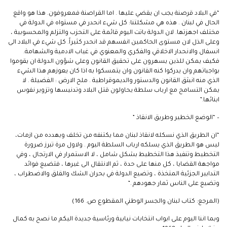
“في البلاد قرصنة يجب ان يقضي عليها . اما القراصنة فمعروفون. هذا هو واقع
الحال في لبنان . هذه هي مشكلتنا: كل شيء انحدر في مستواه في الدولة في
مختلف اجهزتها. لان الدولة باتت اليوم قائمة على التحزب والتزلم والمحسوبية ،
وعلى الذل لان مستوى الحاكمين انفسهم قد انحدر كثيراً. كل شيء في البلاد الى
انسفال والانحدار الاخلاقي والفكري والمعنوي في غياب الادمية والشهامة.
فكيف يمكن للذين يسهرون على تحقيق القانون وعلى شؤون الدولة ان يقوموا
بواجباتهم وان يدركوا كنه القانون وان يتمسكوا به اذا كان يعوزهم هذا الشيء
الذي منه انبثق القانون والدستور والديموقراطية . ملح الارض : الفضيلة . لا
يمكن التسامح مع ارباب سلطة يحاولون قتل البلاد وتدنيسها وتزوير نفوس
ابنائها.”
– “الوضع الخطير وطريق الانقاذ ”
“ان الطريق الذي نسكله لانقاذ لبنان مما يكتنفه من تخلف ويهدده من ازمات،
ليس هو الطريق الذي يسلكه ارباب السلطة اليوم . ولاول مرة تبرز ضرورة
التخطيط وتنفيذ هذا التخطيط بشكل شامل ، لا الاستمرار في الارتجال ، وفي
مواجهة القضايا ، كل منها على حدة ، ثم الانتقال الى غيرها ، فتضيع فوائد
التدابير الجزئية المتخذة ، وتضيع الدولة في بحران الشك والقلق والاضطراب ،
وتضيع على الناس ثمار جهودهم .”
(المرجع: كتاب لبنان والجسر الوطني المقطوع ص. 166)
وبما اننا اليوم على ابواب انتخابات نيابية ورئاسية جديدة اليكم ما نصح به كمال