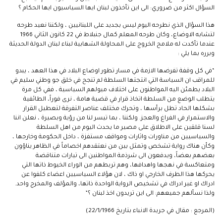
السؤال اكثر من ضروري: الى اين تأخذون لبنان ايها السياسيون ايها الحكام ؟
هذا السؤال الذي نطرحه اليوم ليس بجديد على اللبنانيين ، ولكننا نعيد طرحه
لتشابه الاوضاع، وكان طرحه المعلم كمال جنبلاط في 22 كانون الثاني 1966
عندما تأكدت له ملامح الخروج على المحاولة الشهابية لبناء لبنان الدولة الحديثة
وبرره بما يلي :
“في كل وقفة تفرضها الازمة في مسار تطور اوضاع البلاد في هذا العهد ، يبدو
للمراقب ان السياسة التي انتجتها السلطة لم تنجح في خلق جو وطني سليم في
البلاد يطمئن اليه المواطنون على اختلاف ميولهم السياسية ، ففي كل مرة
يتطلب الوضع من السلطة اتخاذ قرار في قضية هامة ، نرى فوراً، الطائفية
بشكلها الحاد تطل برأسها ، وتحرك مختلف عناصر التفرقة لتعطيل القرار
والاستمرار في الفراغ والعجز. ولكننا ، بما تيسر لنا من رؤية وبصيرة ، نعلن اننا
لسنا قلقين على الاطلاق على مصير ما يحدث اليوم من اهل السلطة
والسياسيين من مناورات واثارات ومواقف مستفزة ، داخل الحكومة وخارجها ،
وكأن هناك رواية تشخص وتمثل بين من نعتقدهم اخصاماً في الظاهر يناؤون
بعضهم بعضاً، ويدفعون الى شرذمة المواطنين الى تيارات متناقضة
ومتعاكسة في نهجها واهدافها، وهم تربطهم من الوراء الخيوط ذاتها التي
يحركها هذا الطرف الخارجي او ذاك ، لان هؤلاء السياسيين اعضاء كلفوا عن
ادراك او غير ادراك في تشخيص الرواية الواحدة ذاتها، والمؤلف والمخرج واحد.
ولذا نسألهم جميعهم: الى اين تريدون اخذ لبنان ؟”
(المرجع : مقال في جريدة الانباء بتاريخ 22/1/1966)