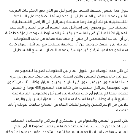
المملكة العربية السعودية وقطر.
قبول هذا التصور لحقيقة الخلاف مع إسرائيل هو الذى دفع الحكومات العربية
لتقليل دعمها للنضال الفلسطينى بل وممارستها الضغوط على السلطة
الفلسطينية لتوقف أى مقاومة مسلحة لإسرائيل فى الأراضى الفلسطينية
المحتلة، حتى مع وضوح رؤية إسرائيل لهذا السلام أنه يوفر السياق المناسب
لتعميق احتلالها للأراضى الفلسطينية بنشر المستوطنات وحصار غزة مطمئنة
إلى أن الجانب الفلسطينى لن يلقى أى مساعدة فعالة من جانب الحكومات
العربية التى ارتضت خروجها من أى مواجهة مسلحة مع إسرائيل، سواء كانت
هذه المواجهة مباشرة أو غير مباشرة بدعمها النضال المسلح الفلسطينى.
• • •
‎فى ظل هذه الأوضاع من القبول العام بين الحكومات العربية للتطبيع مع
إسرائيل جاء طوفان الأقصى والذى اتخذت المبادرة فيه حركة حماس فى غزة
وساندها فاعلون من غير الدول فى لبنان واليمن والعراق. وكانت تلك هى أطول
حرب تخوضها إسرائيل استمرت حتى كتابة هذه السطور 435 يوما أى خمس
فصول بينما لم تتجاوز أى حرب نظامية بين إسرائيل والجيوش العربية عدة
أسابيع قليلة، وطالت فيها أسلحة هذه الحركات العمق الإسرائيلى وألزمت
ملايين من الإسرائيليين والإسرائيليات البقاء فى المخابئ ساعات طويلة وأياما
متعددة.
لكن التفوق العلمى والتكنولوجى والعسكرى لإسرائيل والمساندة المطلقة
التى تلقتها من جانب الإدارة الأمريكية مكنها من تجنب ضغوط الرأى العام
العالمى، ورفض قرارات الجمعية العامة للأمم المتحدة بوقف عدوانها والأحكام