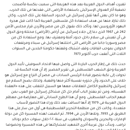
تغيرت أهداف الدول العربية بعد هذه الهزيمة التى سميت بنكسة فأصبحت
تصفية آثار العدوان الإسرائيلى باستعادة الأراضى التى فقدتها فى تلك الحرب،
وهو ما كان يعنى أنها تقبل إسرائيل فى الحدود السابقة على تلك الحرب، وكان
ذلك تنازلا منها عن هدف استعادة كل فلسطين العربية كما كانت قبل هجرة
اليهود الأوروبيين لها، وتأكد ذلك بقبول كل من مصر والأردن قرار مجلس الأمن
242 فى 1967 الذى دعا إلى جلاء إسرائيل عن أراض (الأراضي) محتلة وحق الدول
فى أن تعيش فى سلام داخل حدود آمنة ومعترف بها، ومع استعادة كل من
مصر وسوريا جانبا من الأراضى التى احتلتها إسرائيل فى سيناء ومرتفعات
الجولان بموجب اتفاقات وقف اشتباك وقعتها حكومتا البلدين فى السنوات
الثلاث التى أعقبت حرب أكتوبر 1973.
حدث ذلك فى إطار الحرب الباردة التى واصل فيها الاتحاد السوفيتى تأييد الدول
العربية وحق الشعب الفلسطينى فى تقرير المصير. إلا أن هذه النكسة قد
تحولت إلى نكبة بتصور قيادة الرئيس السادات فى مصر أن النزاع مع إسرائيل هو
خلاف على الحدود وأن جذوره نفسية أكثر منها واقعية، ولذلك يصبح السلام مع
إسرائيل والتطبيع الكامل للعلاقات معها هو السبيل للتغلب على هذه «العقدة
النفسية»، ومن ثم ينفتح الباب أمام حل كل مشاكل إسرائيل مع العرب بمن
فيهم الجانب الفلسطينى. ومع أن هذا الطرح الساداتى لقى معارضة من معظم
الدول العربية فى 1979 إلا أنها انساقت بعد ذلك وراء هذا التصور لأسباب
متعددة، وكانت كل من منظمة التحرير الفلسطينية هى أول من سار على هذا
الطريق فى 1993، وتلاها الأردن فى 1994، ثم انضمت لهذه المسيرة كل من دولة
الإمارات والبحرين والسودان والمغرب فى سنة ٢٠٢٠ خلال سنوات حكم دونالد
ترامب، وبدأت دول عربية أخرى التمهيد لمشاركتها فى هذه المسيرة وخصوصا