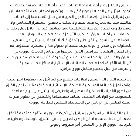
لا ينبغى التقليل من أهمية هذه الكتابات، فقد بدأت الحركة الصهيونية بكتاب
تيودور هرتزل عن الدولة اليهودية فى 1896. ويتصور أصحاب هذه التوجهات أن
أمن إسرائيل يتحقق بإضعاف الدول العربية من خلال تقسيمها إلى كيانات
طائفية متنازعة تتحارب فيما بينها ولا تملك لا تحقيق الاستقرار السياسى ولا
توفير ظروف الحياة الكريمة لمواطنيها ومواطناتها، كما نرى دلائل على ذلك فى
الخلافات بين أكراد العراق، والحرب التى مزقت دولة جنوب السودان بعد
انفصالها عن السودان. لكن حتى يتحقق ذلك لا تتوقف إسرائيل عن السعى
للحيلولة دون تقدم أى دولة عربية علميا أو تكنولوجيا أو عسكريا. عملاؤها هم
وراء اغتيال العلماء العراقيين الذين انخرطوا فى برنامج الأبحاث النووية فى
العراق والذى كان برنامجا سلميا، ويشاع أن حركة اغتيال لعلماء سوريين جرت
فى الأيام الأخيرة، كما هاجمت الطائرات الإسرائيلية مراكز أبحاث سورية،
واعترفت من قبل بتدمير مفاعل نووى عراقى.
ولا تسلم الدول التى تسعى لعلاقات تطبيع مع إسرائيل من ضغوط إسرائيلية
لوقف تعزيز قدراتها العسكرية. الصحف الإسرائيلية حافلة بمقالات تدعى القلق
من تطور القدرات العسكرية المصرية، وتعترض إسرائيل على إبرام معاهدة
للسعودية مع الولايات المتحدة تساعد بمقتضاها واشنطن فى تطوير قدرات
البحث العلمى فى الرياض فى الاستخدام السلمى للطاقة النووية.
لا تريد القيادة السياسية فى إسرائيل أن تحيطها دول مستقرة ومتقدمة تدخل
معها فى علاقات سلام لا فى الوطن العربى ولا فى الشرق الأوسط، ومحاربتها
للبرنامج النووى الإيرانى السلمى أمر معروف وموثق.
• • •