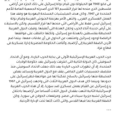
فى مايو 1948 هو الحيلولة دون قيام دولة إسرائيل على ذلك الجزء من أراضى
فلسطين الذى منحه لها قرار التقسيم 181 الذى أصدرته الجمعية العامة للأمم
المتحدة فى 1947، وكان هدف الميليشيات المسلحة اليهودية هو وقف هذا
العمل العسكرى العربى، وانتهى الأمر بهزيمة الجيوش العربية وقيام دولة
إسرائيل ليس فقط على الأراضى التى منحها لها قرار التقسيم، ولكن بالاستيلاء
على أرض جديدة أثناء الحرب وخلال الهدنة التى أعقبتها، وقبلت الدول العربية
المحيطة بفلسطين بالهدنة مع إسرائيل، ولكنها حافظت على مواقفها
الرافضة لوجود إسرائيل وامتنعت عن الدخول فى أى علاقات معها، بينما ضم
الأردن الضفة الغربية إلى أراضيه، وأقامت الحكومة المصرية إدارة عسكرية فى
قطاع غزة.
جرت الحرب العربية الإسرائيلية الأولى فى بداية الحرب الباردة، ومع أن الاتحاد
السوفيتى كان الدولة الثانية التى اعترفت بإسرائيل بعد حكومة الولايات
المتحدة، إلا أن تطورات الحرب الباردة بعد ذلك جعلت الاتحاد السوفيتى منذ
منتصف خمسينيات القرن الماضى يقف مع الدول العربية ويساعد بعض
المحيطة منها بإسرائيل بالسلاح تمكينا لها من مواجهة خطر إسرائيل على
حدودها. وبينما كان هدف الدول العربية الثلاث التى واجهت إسرائيل فى 1967
ردع إسرائيل عن القيام بعمل عسكرى ضد سوريا، إلا أن هذه الحرب العربية
الإسرائيلية الثانية انتهت بفقدان الدول الثلاث أقساما من أراضيها باحتلال
إسرائيل لشبه جزيرة سيناء فى مصر، ومرتفعات الجولان فى سوريا، وكل
الضفة الغربية بما فيها القدس والتى كانت كلها تحت الإدارة الأردنية.
• • •