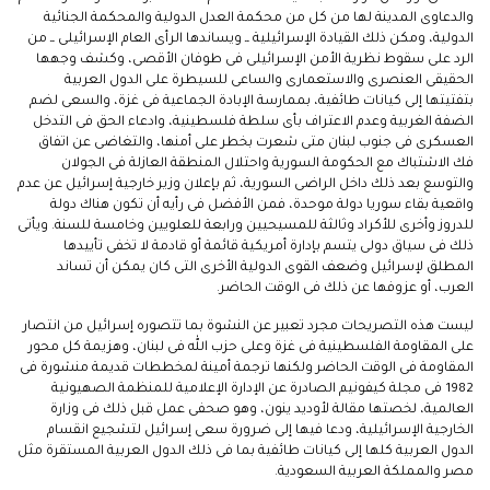
والدعاوى المدينة لها من كل من محكمة العدل الدولية والمحكمة الجنائية
الدولية، ومكن ذلك القيادة الإسرائيلية ــ ويساندها الرأى العام الإسرائيلى ــ من
الرد على سقوط نظرية الأمن الإسرائيلى فى طوفان الأقصى، وكشف وجهها
الحقيقى العنصرى والاستعمارى والساعى للسيطرة على الدول العربية
بتفتيتها إلى كيانات طائفية، بممارسة الإبادة الجماعية فى غزة، والسعى لضم
الضفة الغربية وعدم الاعتراف بأى سلطة فلسطينية، وادعاء الحق فى التدخل
العسكرى فى جنوب لبنان متى شعرت بخطر على أمنها، والتغاضى عن اتفاق
فك الاشتباك مع الحكومة السورية واحتلال المنطقة العازلة فى الجولان
والتوسع بعد ذلك داخل الراضى السورية، ثم بإعلان وزير خارجية إسرائيل عن عدم
واقعية بقاء سوريا دولة موحدة، فمن الأفضل فى رأيه أن تكون هناك دولة
للدروز وأخرى للأكراد وثالثة للمسيحيين ورابعة للعلويين وخامسة للسنة. ويأتى
ذلك فى سياق دولى يتسم بإدارة أمريكية قائمة أو قادمة لا تخفى تأييدها
المطلق لإسرائيل وضعف القوى الدولية الأخرى التى كان يمكن أن تساند
العرب، أو عزوفها عن ذلك فى الوقت الحاضر.
‎ليست هذه التصريحات مجرد تعبير عن النشوة بما تتصوره إسرائيل من انتصار
على المقاومة الفلسطينية فى غزة وعلى حزب الله فى لبنان، وهزيمة كل محور
المقاومة فى الوقت الحاضر ولكنها ترجمة أمينة لمخططات قديمة منشورة فى
1982 فى مجلة كيفونيم الصادرة عن الإدارة الإعلامية للمنظمة الصهيونية
العالمية، لخصتها مقالة لأوديد ينون، وهو صحفى عمل قبل ذلك فى وزارة
الخارجية الإسرائيلية، ودعا فيها إلى ضرورة سعى إسرائيل لتشجيع انقسام
الدول العربية كلها إلى كيانات طائفية بما فى ذلك الدول العربية المستقرة مثل
مصر والمملكة العربية السعودية.