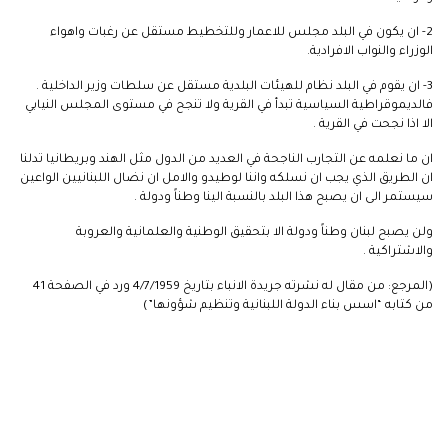
2- ان يكون في البلد مجلس للاعمار وللتخطيط مستقل عن رغبات واهواء
الوزراء والنواب الافرادية.
3- ان يقوم في البلد نظام للهيئات البلدية مستقل عن سلطات وزير الداخلية .
فالديموقراطية السياسية تبدأ في القرية ولا تنجح في مستوى المجلس النيابي
الا اذا نجحت في القرية .
ان ما نعلمه عن التجارب الناجحة في العديد من الدول مثل الهند وبريطانيا تدلنا
ان الطريق الذي يجب ان نسلكه واننا لوطيدو والامل ان نضال اللبنانيين الواعين
سيستمر الى ان يصبح هذا البلد بالنسبة الينا وطناً ودولة .
ولن يصبح لبنان وطناً ودولة الا بتحقيق الوطنية والعلمانية والعروبة
والاشتراكية .
(المرجع: من مقال له نشرته جريدة الانباء بتاريخ 4/7/1959 ورد في الصفحة 41
من كتابه “اسس بناء الدولة اللبنانية وتنظيم شؤونها”)