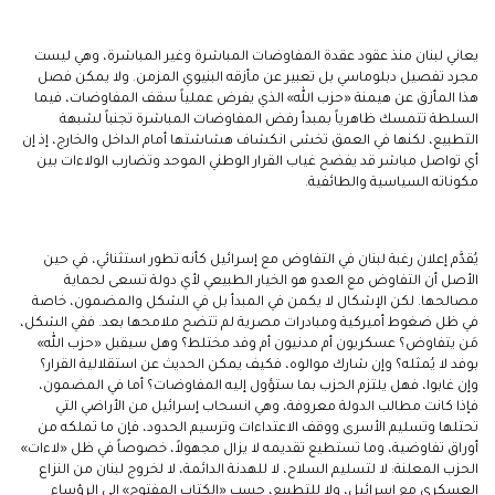
يعاني لبنان منذ عقود عقدة المفاوضات المباشرة وغير المباشرة، وهي ليست
مجرد تفصيل دبلوماسي بل تعبير عن مأزقه البنيوي المزمن. ولا يمكن فصل
هذا المأزق عن هيمنة «حزب الله» الذي يفرض عملياً سقف المفاوضات، فيما
السلطة تتمسك ظاهرياً بمبدأ رفض المفاوضات المباشرة تجنباً لشبهة
التطبيع، لكنها في العمق تخشى انكشاف هشاشتها أمام الداخل والخارج، إذ إن
أي تواصل مباشر قد يفضح غياب القرار الوطني الموحد وتضارب الولاءات بين
مكوناته السياسية والطائفية.
يُقدَّم إعلان رغبة لبنان في التفاوض مع إسرائيل كأنه تطور استثنائي، في حين
الأصل أن التفاوض مع العدو هو الخيار الطبيعي لأي دولة تسعى لحماية
مصالحها. لكن الإشكال لا يكمن في المبدأ بل في الشكل والمضمون، خاصة
في ظل ضغوط أميركية ومبادرات مصرية لم تتضح ملامحها بعد. ففي الشكل،
مَن يتفاوض؟ عسكريون أم مدنيون أم وفد مختلط؟ وهل سيقبل «حزب الله»
بوفد لا يُمثله؟ وإن شارك موالوه، فكيف يمكن الحديث عن استقلالية القرار؟
وإن غابوا، فهل يلتزم الحزب بما ستؤول إليه المفاوضات؟ أما في المضمون،
فإذا كانت مطالب الدولة معروفة، وهي انسحاب إسرائيل من الأراضي التي
تحتلها وتسليم الأسرى ووقف الاعتداءات وترسيم الحدود، فإن ما تملكه من
أوراق تفاوضية، وما تستطيع تقديمه لا يزال مجهولاً، خصوصاً في ظل «لاءات»
الحزب المعلنة: لا لتسليم السلاح، لا للهدنة الدائمة، لا لخروج لبنان من النزاع
العسكري مع إسرائيل، ولا للتطبيع، حسب «الكتاب المفتوح» إلى الرؤساء