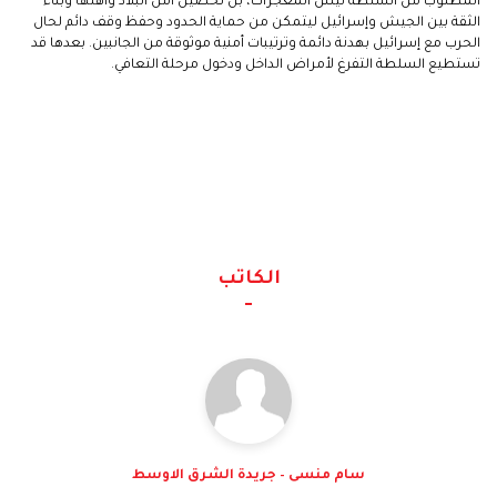
المطلوب من السلطة ليس المعجزات، بل تحصين أمن البلاد وأهلها وبناء
الثقة بين الجيش وإسرائيل ليتمكن من حماية الحدود وحفظ وقف دائم لحال
الحرب مع إسرائيل بهدنة دائمة وترتيبات أمنية موثوقة من الجانبين. بعدها قد
تستطيع السلطة التفرغ لأمراض الداخل ودخول مرحلة التعافي.
الكاتب
سام منسى – جريدة الشرق الاوسط