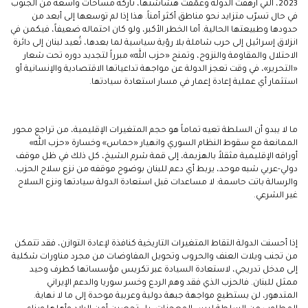
2023، التي أرهقت الدولة وعمّقت هشاشتها، تاركة مساحات واسعة من الجنوب
في حال تسرّب متزايد نحو مناطق أكثر أمناً. هذا إذا لم توسعها إلى أبعد من
حدودها وطبيعتها الحالية. أما الخطر الأكبر، ولو كان احتماله ضعيفاً، فيكمن في
انزلاق إسرائيل إلى حرب شاملة بلا رؤية سياسية لما بعدها، تُعيد لبنان إلى دائرة
الاحتلال والمقاومة والنزوح، وتمنح «حزب الله» مبرراً لتجديد دوره تحت شعار
«التحرير»، في وقت تعجز الدولة عن مواجهة تداعياتها الاقتصادية والإنسانية أو
استثمار أي عملية إعادة إعمار في مسار استعادة سيادتها.
ما لا يبدو أن السلطة تعيه تماماً هو حجم المتغيرات الإقليمية، من تراجع محور
الممانعة مع سقوط النظام السوري وانهيار «حماس» وخسارة «حزب الله»
أوراقه الإقليمية مثقلاً بالهزيمة، إلى قمة شرم الشيخ، كل ذلك في ظل موقف
دولي-عربي شبه موحد، يربط أي دعم للبنان بوضوح موقفه من نزع سلاح الحزب.
والرسالة باتت حاسمة: لا مساعدات قبل استعادة الدولة سيادتها ونزع السلاح
غير الشرعي.
إذا أحسنت الدولة التقاط المتغيرات التاريخية كنافذة لإعادة التوازن، فقد تتمكن
من تجنب ويلات العنف والحروب وتحويل المفاوضات من مجرد مناورات شكلية
إلى مدخل تدريجي، لاستعادة السيادة عبر تكريس مؤسساتها كطرف وحيد
ممثل للبنان. فالحزب الذي فقد وهم الردع وخسر سوريا والدعم الإيراني
المتدهور، لن يستطيع مواجهة جبهة دولية وعربية موحدة إلى ما لا نهاية.