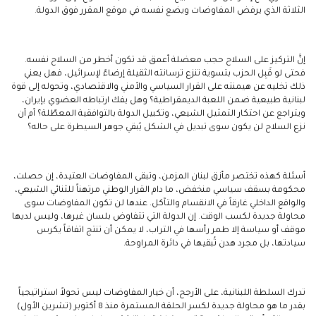
الثلاثة الذي يرفض المفاوضات ويضع نفسه في موقع المقرر فوق الدولة.
إنَّ التركيز على السلاح حجب معضلة أعمق قد تكون أخطر من السلاح نفسه.
فحتى لو قَبِل الحزب بتسوية تنزع ترسانته الثقيلة إرضاءً لإسرائيل، فهل يعني
ذلك تخليه عن هيمنته على القرار السياسي والأمني والاقتصادي، وتحوله إلى قوة
لبنانية طبيعية ضمن اللعبة الديمقراطية؟ وهل يفك ارتباطه العضوي بإيران،
ويتراجع عن احتكار التمثيل الشيعي، وتكبيل الدولة بالتوافقية المعطّلة؟ أم أن
نزع السلاح لن يكون سوى تبديل في الشكل يُبقي جوهر السيطرة على حاله؟
أسئلة كهذه تختصر مأزق لبنان المزمن، وتبقى المفاوضات العتيدة، إن حصلت،
محكومة بسقف سياسي منخفض، ما دام القرار الوطني مرتهناً للثنائي الشيعي،
والواقع الداخلي غارقاً في الانقسام والتآكل. عندها لن تكون المفاوضات سوى
محاولة جديدة لكسب الوقت. إن الدولة التي تتفاوض بلسان غيرها، وليس لديها
موقف أو سياسة إلا طمر رأسها في التراب، لا يمكن أن تنتج اتفاقاً يكرس
سيادتها، بل مجرد هدن تُبقيها في دائرة المراوحة.
تدرك السلطة اللبنانية، على الأرجح، أن خيار المفاوضات ليس تحولاً استراتيجياً
بقدر ما هو محاولة جديدة لكسر الحلقة المستمرة منذ 8 أكتوبر (تشرين الأول)