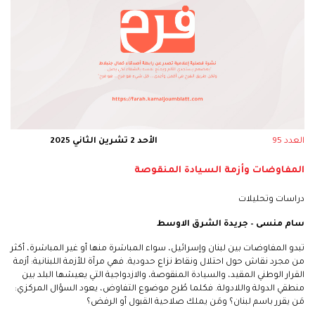
العدد 95
الأحد 2 تشرين الثاني 2025
المفاوضات وأزمة السيادة المنقوصة
دراسات وتحليلات
سام منسى – جريدة الشرق الاوسط
تبدو المفاوضات بين لبنان وإسرائيل، سواء المباشرة منها أو غير المباشرة، أكثر
من مجرد نقاش حول احتلال ونقاط نزاع حدودية. فهي مرآة للأزمة اللبنانية: أزمة
القرار الوطني المقيد، والسيادة المنقوصة، والازدواجية التي يعيشها البلد بين
منطقي الدولة واللادولة. فكلما طُرح موضوع التفاوض، يعود السؤال المركزي:
مَن يقرر باسم لبنان؟ ومَن يملك صلاحية القبول أو الرفض؟