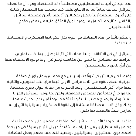
لهذا نجد في أدبيات الفلسطينيين مصطلحاً دائم الاستخدام وهو… أن ما تفعله
إسرائيل مخالف تماماً لما تم الاتفاق عليه، كما ينسحب هذا المصطلح كذلك
على أميركا المتهمة أزلياً بالكيل بمكيالين؛ أولهما تأمين مصلحة إسرائيل
بالكامل، وثانيهما تجاهل ما يوفره الورق المتفق عليه من بعض حقوقٍ
للفلسطينيين.
والحَكَم دائماً في هذه المعادلة هو القوة بكل مكوناتها العسكرية والاقتصادية
والتحالفية.
إسرائيل في كل الاتفاقات والتفاهمات التي تمّ التوصل إليها، كانت تمارس
التزامها بها بمقياس ما تُلحق من مكاسب لإسرائيل، وما يوفره الاستغناء عنها
من أذىً يلحق بالفلسطينيين.
وفيما نحن فيه الآن حيث وقّعت إسرائيل مع «حماس» على أوراق صفقة
أميركية الصنع، تقوم على ثلاث مراحل؛ الأولى فيها مزايا لكلا الطرفين، والثانية
فيها مزايا أكثر للفلسطينيين، وعند الاقتراب من نهاية الأولى يجري تمديدها،
بما هو خارجٌ تماماً عن النصوص الموقعة، ولكن بما يؤمن لإسرائيل المزايا
المنشودة، وليصبح مصير الثانية والثالثة محسوماً قبل بدء الحديث عنهما،
وذلك وفق ذات المعادلة المستندة إلى القوة العسكرية الإسرائيلية التي إن لم
تمارس فعلاً فالتهديد بها يكفي.
منذ بداية المرحلة الأولى وإسرائيل تفكر وتخطط وتعمل على تجويف الثانية
وحرمان الفلسطينيين من مزاياها، مستفيدةً من أن التبادل سيخفض من حدة
ضغط ذوي المحتجزين الإسرائيليين، وتحييد التعاطف معهم بفعل استعادة