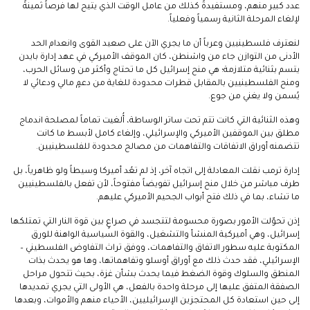
عدد كبير منهم، ومستفيدةً كذلك من عامل الوقت الذي يتيح لها فرصاً ثمينةً
لإلغاء المرحلة الثانية رسمياً وفعلياً.
لنعترف فلسطينيين وعرباً أن ما يجري الآن على صعيد القوى وانعدام الحد
الأدنى من التوازن جاء من واشنطن، كان الموقف الأميركي في عهد إدارة بايدن
يتسم بثنائية متلازمة؛ هي منح إسرائيل كل ما تحتاج وأكثر من وسائل الحرب،
ومنح الفلسطينيين بالمقابل قطرات محدودة للغاية من دعمٍ مالي ودعائي لا
يُسمن ولا يغني من جوع.
وهذه الثنائية التي كانت تتم تحت ساتر الوساطة، أُلغيت تماماً لمصلحة اندماج
مطلق بين الموقفين الأميركي والإسرائيلي، وإلغاء كامل لأبسط ما كانت
تتضمنه أوراق الاتفاقات والتفاهمات من مصالح محدودة للفلسطينيين.
إدارة ترمب نقلت المعادلة إلى اتجاه آخر، إذ لم تعُد أميركا وسيطاً ولو ظاهرياً، بل
طرف مباشر من خلال منح إسرائيل تفويضاً مفتوحاً، لأن تفعل بالفلسطينيين
ما تشاء، بما في ذلك فتح أبواب الجحيم الأميركي عليهم.
إذن تحوّلت الأمور بصورة محسومة لتتجسد في صراعٍ بين قوة النار التي تمتلكها
إسرائيل، وهي أميركية المنشأ والتشغيل، والقوة السياسية الواهنة للورق
المكتوبة عليه سطور الاتفاق والتفاهمات، ووفق تراث التفاوض الفلسطيني –
الإسرائيلي، فقد حدث ذلك مع أوراق أوسلو وتفاهماتها، وها هو يحدث بذات
المنطق والسلوك وقوة الضغط فيما يحدث بشأن غزة، بحيث تتحول مراحل
الصفقة المتفق عليها إلى مرحلة واحدة بالفعل، هي الأولى التي يجري تمديدها
إلى حين استعادة كل المحتجزين الإسرائيليين، الأحياء منهم والأموات، وبعدها