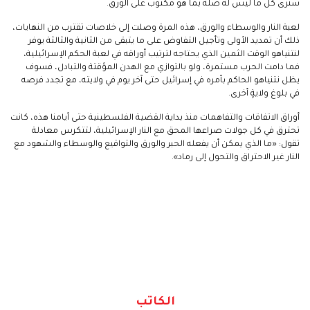
سنرى كل ما ليس له صلة بما هو مكتوب على الورق.
لعبة النار والوسطاء والورق، هذه المرة وصلت إلى خلاصات تقترب من النهايات،
ذلك أن تمديد الأولى وتأجيل التفاوض على ما يتبقى من الثانية والثالثة يوفر
لنتنياهو الوقت الثمين الذي يحتاجه لترتيب أوراقه في لعبة الحكم الإسرائيلية،
فما دامت الحرب مستمرة، ولو بالتوازي مع الهدن المؤقتة والتبادل، فسوف
يظل نتنياهو الحاكم بأمره في إسرائيل حتى آخر يوم في ولايته، مع تجدد فرصه
في بلوغ ولايةٍ أخرى.
أوراق الاتفاقات والتفاهمات منذ بداية القضية الفلسطينية حتى أيامنا هذه، كانت
تحترق في كل جولات صراعها المحق مع النار الإسرائيلية، لتتكرس معادلة
تقول: «ما الذي يمكن أن يفعله الحبر والورق والتواقيع والوسطاء والشهود مع
النار غير الاحتراق والتحول إلى رماد».
الكاتب