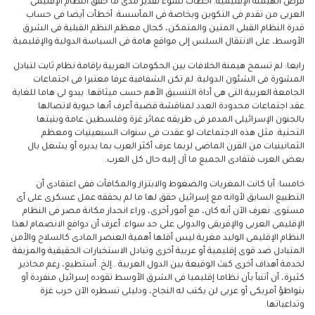
فرص الهيمنة الإقليمية. أخطأت لسوء تقدير مدى ما حقق النظام الإقليمى
العربى من تقدم فى التكوين وبخاصة فى المأسسة. أخطأت أيضا فى حساب
قدرة النظام القبلى المتين والمتمكن، كحال معظم النظم القبلية فى الشرق
الأوسط، على الانتقال السلس إلى مواقع هامة فى السياسة الدولية والإقليمية.
رابعا: لم تسمح هيمنة الخلافات بين الحكومات العربية بإقامة نظام ثابت لتبادل
المشورة فى الشئون الدولية. لم تكن الشفافية عرفا معتبرا فى اجتماعات
الجامعة العربية التى هى أداة التنسيق الأهم حسب ميثاقها. يبدو لى هاما للغاية
عقد اجتماعات محدودة العدد لمناقشة قضية أعرف أنها حيوية لاتصالها
بالجنون الإسرائيلى المدمر فى طريقه عمائر غزة وفلسطين عامة وبنيتها
التحتية. مثل هذه الاجتماعات لو عقدت فى سنوات السبعينيات ومعظم
الثمانينيات من القرن الماضى لربما عرف أكثر العرب بما يدبره أو يشغل بال
بعض العرب فتفادى الجميع ما آل إليه حال كل العرب.
خامسا: أيا كانت المغريات والضغوط والابتزاز والمكافآت ففى اعتقادى أن
التطبيع السابق لأوانه مع إسرائيل حقق لها ما لم يحققه عمل عسكرى على أى
مستوى. نعرف الآن أنه كان، مع أمور أخرى، وراء انحدار مكانة مصر فى النظام
الإقليمى العربى والإفريقى والدولى على حد سواء. أعرف أن دوافع الانضمام لهذا
النظام الإقليمى الوليد مغرية ليس أقلها أهمية العنصر المادى كالسلاح والأمن
المتبادل ضد قوى إقليمية أو عربية أخرى وتبادل الاستخبارات الحقيقية والمزيفة
لخدمة أهداف أخرى كبث الوقيعة بين الدول العربية ..إلخ. أستطيع، رغم محاذير
كثيرة، أن أتنبأ بأن نظاما إقليميا فى الشرق الأوسط تقوده إسرائيل منفردة أو
بتواطؤ أمريكى أو عربى لن يكتب له النجاح، ودليلى تسطره الآن حرب غزة
وتداعياتها.