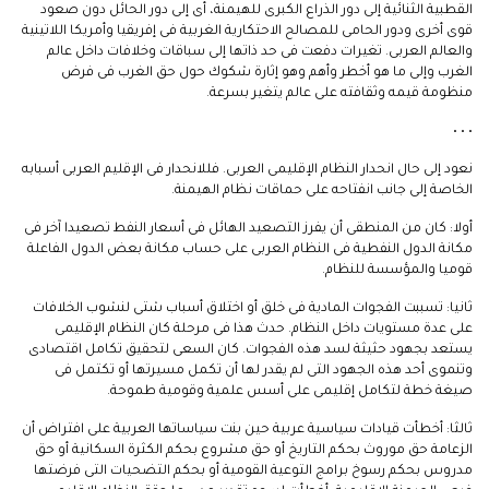
القطبية الثنائية إلى دور الذراع الكبرى للهيمنة، أى إلى دور الحائل دون صعود
قوى أخرى ودور الحامى للمصالح الاحتكارية الغربية فى إفريقيا وأمريكا اللاتينية
والعالم العربى. تغيرات دفعت فى حد ذاتها إلى سباقات وخلافات داخل عالم
الغرب وإلى ما هو أخطر وأهم وهو إثارة شكوك حول حق الغرب فى فرض
منظومة قيمه وثقافته على عالم يتغير بسرعة.
• • •
نعود إلى حال انحدار النظام الإقليمى العربى. فللانحدار فى الإقليم العربى أسبابه
الخاصة إلى جانب انفتاحه على حماقات نظام الهيمنة.
أولا: كان من المنطقى أن يفرز التصعيد الهائل فى أسعار النفط تصعيدا آخر فى
مكانة الدول النفطية فى النظام العربى على حساب مكانة بعض الدول الفاعلة
قوميا والمؤسسة للنظام.
ثانيا: تسببت الفجوات المادية فى خلق أو اختلاق أسباب شتى لنشوب الخلافات
على عدة مستويات داخل النظام. حدث هذا فى مرحلة كان النظام الإقليمى
يستعد بجهود حثيثة لسد هذه الفجوات. كان السعى لتحقيق تكامل اقتصادى
وتنموى أحد هذه الجهود التى لم يقدر لها أن تكمل مسيرتها أو تكتمل فى
صيغة خطة لتكامل إقليمى على أسس علمية وقومية طموحة.
ثالثا: أخطأت قيادات سياسية عربية حين بنت سياساتها العربية على افتراض أن
الزعامة حق موروث بحكم التاريخ أو حق مشروع بحكم الكثرة السكانية أو حق
مدروس بحكم رسوخ برامج التوعية القومية أو بحكم التضحيات التى فرضتها