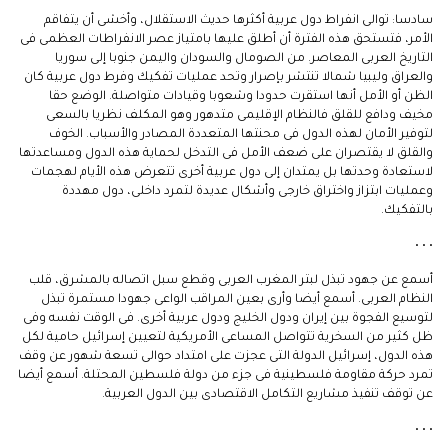
سادسا: توالى انفراط دول عربية أكثرها حديث الاستقلال، وأخشى أن يتفاقم
الأمر، فتستحق هذه الفترة أن أطلق عليها بامتياز عصر الانفراطات العظمى فى
التاريخ العربى المعاصر. من الصومال والسودان واليمن جنوبا إلى سوريا
والعراق وليبيا شمالا تنتشر بإصرار وتحد عمليات تفكيك وفرط دول عربية كان
الظن أو الأمل أنها استقرت حدودا وشعوبا وقيادات متواصلة. الوضع حقا
مخيف ودافع للقلق فالنظام الإقليمى متدهور وهو المكلف نظريا بالسعى
لتوفير الأمان لهذه الدول فى محنتها المتعددة المصادر والأسباب. الخوف
والقلق لا يقتصران على ضعف الأمل فى التدخل لحماية هذه الدول ومساعدتها
لاستعادة وحدتها بل يمتدان إلى دول عربية أخرى تتعرض هذه الأيام لهجمات
وعمليات ابتزاز واختراق خارجى وأشكال عديدة لتمرد داخلى، دول مهددة
بالتفكيك.
• • •
أسمع عن جهود تبذل لبتر المغرب العربى وقطع سبل اتصاله بالمشرق، قلب
النظام العربى. أسمع أيضا وأرى بعين المراقب الواعى جهودا مستمرة تبذل
لتوسيع الفجوة بين إيران ودول الخليج ودول عربية أخرى. فى الوقت نفسه وفى
ظل كثير من السخرية تتواصل المساعى الأمريكية لتعيين إسرائيل حامية لكل
هذه الدول، إسرائيل الدولة التى عجزت على امتداد حوالى تسعة شهور عن وقف
تمرد حركة مقاومة فلسطينية فى جزء من دولة فلسطين المحتلة. أسمع أيضا
عن توقف تنفيذ مشاريع التكامل الاقتصادى بين الدول العربية.
• • •