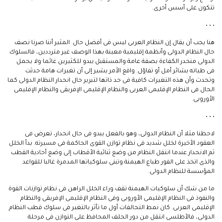
تتكون على أسس أخرى.
• • •
هنا يجب أن يقال إن النظام العربى ليس فى أفضل حال. المثير أننا صرنا نصف
حال النظام الدولى وأنظمة إقليمية معينة بهذا الوصف غير مترددين، فالسلوك
الدولى منحدر الكفاءة بصفة عامة والمستقبل يبدو للكثيرين غائما ولا يحمل
فى طياته بشائر أمل أو تفاؤل. واقع الأمر يشير إلى أن تغيرات هامة حدثت
وتحدث وأن هذه التغيرات كافية فى حد ذاتها لتبرير حال انحدار النظام الدولى كما
الحال فى النظام الإقليمى العربى والنظام الإقليمى الإفريقى والنظام الإقليمى
الأوروبى.
• • •
لاحظنا مثلا أن النظام الدولى، وهو بالفعل يبدو فى حال انحدار، تعرض فى
العقود الأخيرة لخلل شديد فى نظام توازن القوى الحاكمة فى مسيرته. بدأ الخلل
ثم الانحدار عندما انتقل النظام من وضع ثنائية الأقطاب إلى وضع أحادية القطب
والذى اتخذ على الفور طباع الهيمنة وتبنى سلوكياتها المدمرة غالبا للقواعد
المؤسسة للنظام الدولى.
ما من شك أن سلوكيات الهيمنة تقف وراء الخلل الراهن فى نظام توازنات القوة
والنفوذ فى النظام الإقليمى الأوروبى وفى النظام الإقليمى الإفريقى والنظام
الإقليمى العربى. كان نمط التحالفات أول ما تأثر بالتغير فى سلوك قطب النظام
الدولى، فالأطلسى انتقل من دور الحلف المحافظ على التوازن فى مرحلة