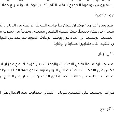
 الفيروس ، ودعوة الجميع للتقيد التام بتدابير الوقاية ، وتسريع حملات
 وباء كورونا
بفيروس “كورونا” يؤكد ان لبنان بدأ يواجه الموجة الرابعة من الوباء 
مال في عكار تحديداً، حيث نسبة التلقيح متدنية . وخوفاً من تسرب مت
لصحية الرسمية الى اتخاذ قرار بوقف الرحلات الجوية مع عدد من الدول
تقيد التام بتدابير الحماية والوقاية .
 في لبنان
مسجلا ارقاماً عالية في الاصابات والوفيات ، يترافق ذلك مع عجز ارب
 ينعكس على الامكانات الضئيلة التي لاتزال متوفرة لمواجهة الوباء، سواء
، ام السيطرة على حالات الاصابة لدى الوافدين الى لبنان من الخارج ،
رات الرسمية على التصدي للوباء ، اللبناني مطلوب منه الاتكال على ال
ا تتوسع