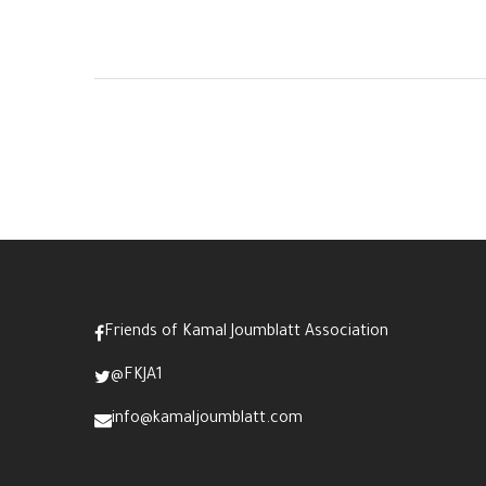
Friends of Kamal Joumblatt Association
@FKJA1
info@kamaljoumblatt.com