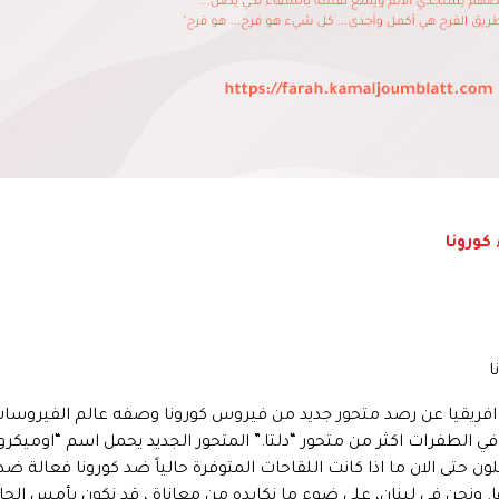
كورونا
ا
يقيا عن رصد متحور جديد من فيروس كورونا وصفه عالم الفيروسات “خ
لون حتى الان ما اذا كانت اللقاحات المتوفرة حالياً ضد كورونا فعالة 
نها. ونحن في لبنان، على ضوء ما نكابده من معاناة ، قد نكون بأمس الح