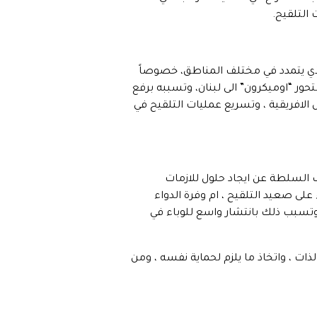
 التلقيح.
والذي يتمدد في مختلف المناطق، خصوصاً
حور “اوميكرون” الى لبنان، وتسببه برفع
 الافريقية ، وتسريع عمليات التلقيح في
اب السلطة عن ايجاد حلول للازمات
 على صعيد التلقيح ، ام وفرة الدواء
 وتسبب ذلك بانتشار واسع للوباء في
ذات ، واتخاذ ما يلزم لحماية نفسه ، ومن