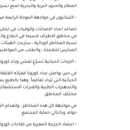
المطار والحدود البرية والبحرية لمنع تسرب
– اللبنانيون في مواجهة الموجة الرابعة من
تصاعد اعداد الاصابات والوفيات في لبنان 
في مناطق الاطراف لاسيما في البقاع والش
نسبة المخاطر الوبائية ، سارعت الهيئات ا
المدارس للتلامذة ، والطلب من المواطنين ال
– الازمات الحياتية تسرّع تفشي وباء كورونا
في حين يواصل عداد كورونا قفزاته القلقة 
الحياتية التي تزداد تفاقماً. وهذا بالطبع
والتجهيزات الطبية والقدرات الاستشفائية
مختلف المناطق.
في مواجهة كل هذه المخاطر ، وانعدام القد
حوله، وبالتالي حماية المجتمع.
– اعتماد الجرعة المعززة من لقاحات كورون