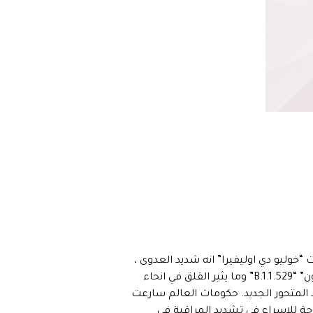
وليو دي اوليفيرا” انه شديد العدوى ،
سريع الانتشار لانه يكشف عن ارتفاع كبير في الطفرات اكثر من متحور “دلتا.” المتحور الجديد يحمل اسم “اوميكرون” “B.1.1.529” وما يثير القلق في انحاء
ضد المتحور الجديد. حكومات العالم سارعت
اجة للاسراع في تشديد المراقبة في