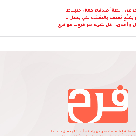
 عن رابطة أصدقاء كمال جنبلاط
متّع نفسه بالشقاء لكي يصل...
 و أجدى... كل شيء هو فرح... هو فرح