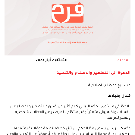
العدد 73
الثلاثاء 2 أيار 2023
الدعوة الى التطهير والاصلاح والتنمية
مشاريع ومطالب اصلاحية
كمال جنبلاط
نلاحظ في مستوى الحكم اللبناني كلام كثير عن ضرورة التطهير والقضاء على
الفساد ، ولكنه يبقى متعثراً وغير منتظم لانه يصدر عن انفعالات شخصية
ويفتقر للنزاهة.
وكم كنا نريد ان يسعى هذا الحكم الى تبني خطةمنتظمة وعقلانية يعتمدها
لتطهير الادارة وجهاز السياسيين ، وان يحققها فوراً، عوضاً عن التهديد والوعيد