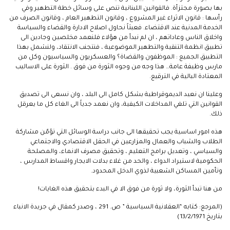
بها بصورة مجتزأة. فالقوانين اللبنانية تنص على وسائل خطة التطهير وفي
رأسها : قانون الاثراء غير المشروع ، وقانون التطهير العام ، وقانون الصرف من
الخدمة المدنية عند الاقتضاء. فعبثاً نحاول اصلاح الادارة والقضاء والسياسة
واخلاق الناس وعاداتهم ، ان لم نبدأ من هؤلاء فلنعمد مخلصين وجادين الى
تطبيق انظمة التنقية والتطهير الموضوعية ، فنتجنب الانتقاد، ولنشمل بهذا
التطبيق الجميع : الموظفون والقضاة؟ والعسكريون والسياسيون وكل من
مارس وظيفة عامة… هذا وجه من وجوه الثورة من فوق . الثورة على الاساليب
المعتادة البالية في الترقيع.
وعلينا ان نعيد الديموقراطية بشكل كامل الى البلد ، وان نسعى الى تصديق
القوانين التي تلغي المداخلات الكيفية، وان نعمد جدياً الى الغاء كل ما يعرقل
ذلك.
هذه امور اساسية يجب تحقيقها الى جانب دراسة الوسائل التي تؤمّن مشاركة
الطلاب والشباب والعمال والمزارعين في الحقل الاقتصادي والاجتماعي
والسياسي ، وتعديل برامج التعليم ، وتحقيق مصرف الانماء، والمصلحة
الحكومية لاستيراد الدواء ، والحد من غلاء بدلات الايجار واقساط المدارس ،
وتأمين المساكن الشعبية لذوي الدخل المحدود.
من هنا تبدأ الثورة، ولا ثورة من فوق الا في البدء بتحقيق هذه الغايات!
(المرجع: كتابه “العقلانية السياسية ” ص. 291 ، وصدر كمقال في جريدة الانباء
بتاريخ 13/2/1971)