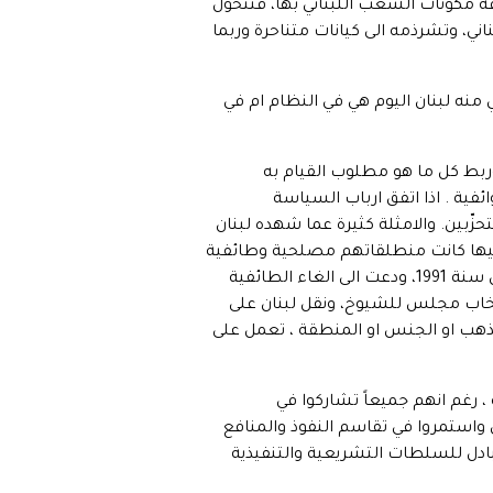
فة مكونات الشعب اللبناني بها، فتتحول
ناني، وتشرذمه الى كيانات متناحرة وربما
 منه لبنان اليوم هي في النظام ام في
ربط كل ما هو مطلوب القيام به
فية . اذا اتفق ارباب السياسة
حزّبين. والامثلة كثيرة عما شهده لبنان
عليها كانت منطلقاتهم مصلحية وطائفية
وفئوية ، حتى المحاولة الاصلاحية التي توافق النواب على اعتمادها في اتفاق الطائف، والتي اصبحت دستوراً للبنان سنة 1991، ودعت الى الغاء الطائفية
انتخاب مجلس للشيوخ، ونقل لبنان على
لمذهب او الجنس او المنطقة ، تعمل على
 رغم انهم جميعاً تشاركوا في
ي واستمروا في تقاسم النفوذ والمنافع
ادل للسلطات التشريعية والتنفيذية