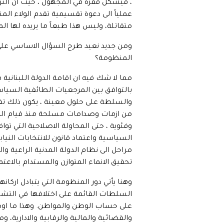
، فيشكل قفزة في المجهول ، حيث ان التركي
عملياً الى دعوة تقسيمية تقدم الولاء المن
متقاتلة، وليس هذا طبعاً ما يريده لها ا
ومن جديد نعيد طرح السؤال الاساسي على ج
المنظومة؟
مما لا شك فيه ان اقامة الدولة اللبنان
بالتوافق بين المرجعيات الطائفية السياس
والسلطة على حلول معينة ، يكون ذلك تقاسما
من ازمات وصدامات مسلحة منذ قيام الدول
السياسية واعتماد قانون للانتخابات النيا
مراحل الى نظام الدولة المدنية الراعية 
تحقيق الانماء المتوازن والمستدام بالاعتما
وهنا يأتي دور المنظومة التي يتبادل ارك
السلطات القائمة على اختلافها في التشريع
على حساب الوطن والمواطن. وهذا ما اوصل
والقضائية والمالية والرقابية والادارية،