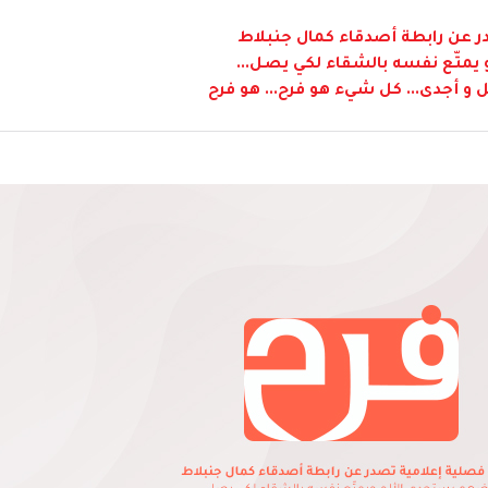
 عن رابطة أصدقاء كمال جنبلاط
متّع نفسه بالشقاء لكي يصل...
 و أجدى... كل شيء هو فرح... هو فرح