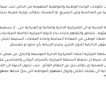
ب حكومات الوحدة الوطنية والتوافقية الملغومة من الداخل تحت شعار 
جزة عن المحاسبة وعن التشريع، او التمسك بحقائب وزارية معينة بحجة
ة المدنية او الى اللامركزية الادارية والمالية او الفدرالية حتى ، لا تستق
ية ، للتحاور والتفاهم لاعادة بناء الدولة المركزية الكاملة الصلاح
لانقاذ الوطني من المعاناة الشاملة واعادة العلاقات السليمة للبنان 
ن الداخلية للدول الاخرى، وعدم الارتباط بأي محور او معسكر.
 المركزية اعتماد اللامركزية الادارية الموسعة والتنازل عن بعض صل
 تلك، شرط ان تحتفظ السلطة المركزية بالاشراف الرقابي والمحاسبي على
ضلية اي نظام بديل عن النظام القائم ، حيث تتحول الدعوة الى اللا
رالية الى تفكيك للكيان ولزوال لمفهوم المواطنة التي يحلّ محلها مفهو
”