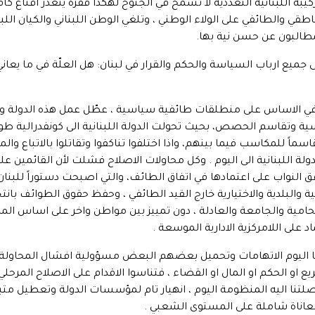
بة اللبنانية التعددية لا تسمح في الجنوح لهكذا قفزة يتعذر اقناع كا
اطقي والطائفي على الولاء الوطني ، وتلغي الوطن اللبناني والكيان اللب
لمطالبون عن حسن نية بها.
ميع ارباب السياسة والحكم والقرار في لبنان: هل العلّة في ما يعاني
ية في الاساس على منطلقات طائفية سياسية ، عطّل عمل هذه الدولة و
ية وتقاسم الحصص، بحيث تحولت الدولة اللبنانية الى كونفدرالية طوائ
ً للمكاسب فيما بينهم، واذا اختلفوا تناكفوا وتقاتلوا بالاتباع والمت
ة اللبنانية الى اليوم . وكل محاولات الاصلاح فشلت لأن القائمين 
بية والبلدية والاختيارية خارج القيد الطائفي ، وحفظ حقوق الطوائف ب
والحامية والجامعة والعادلة ، دون تمييز بين مواطن واخر على اساس ا
د على اللامركزية الادارية الموسعة .
انها اليوم الاتهامات وتحميل بعضهم البعض مسؤولية افشال المحاولة ،
 او الحكم او المال او القضاء ، فتناسوا الاقدام على الاصلاح المرحل
تنا اليه المنظومة اليوم ، انهيار تام لمؤسسات الدولة وتعطيل متب
 ومعاناة شاملة على المستوى الشعبي .