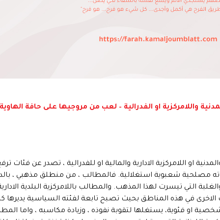
نية واللامركزية او الفدرالية – لعب من مروجيها على حافة الهاوية
دنية او اللامركزية الادارية والمالية او للفدرالية ، تصدر عن فئات ترفع
ياته مصلحية شعبوية استغلالية. فالمطالب ، من منطلق مذهبي ، بالدو
بة التي تيسرت لهذا المذهب. والمطالب باللامركزية البلدية الادارية
لاخرى في هذه المناطق بحيث تصبح تابعة لفئته السياسية يديرها ك
ة او فئوية، يستغلها لتقوبة نفوذه ، وزيادة مكاسبه ، واما المطالبة ب