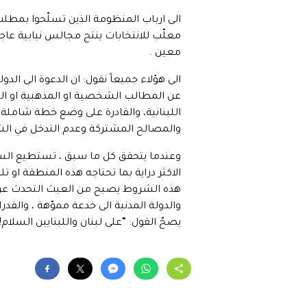
الى ارباب المنظومة الذين تسلّحوا بمطل
معلّب للانتخابات ينتج مجالس نيابية عا
معين .
الى هؤلاء جميعاً نقول: ان الدعوة الى الدول
عن المطالب الشخصية او المذهبية او الفئو
اللبنانية، والقادرة على وضع خطة شاملة ل
والمصالح المشتركة وعدم التدخل في الشؤو
وعندما يتحقق كل ما سبق ، تستطيع السلطة
الاكثر دراية بما تحتاجه هذه المنطقة او
هذه الشروط يصبح من العبث التحدث عن اف
والدولة المدنية الى خدعة مموّهة ، والفد
يصحّ القول: “على لبنان واللبنايين السلام!!