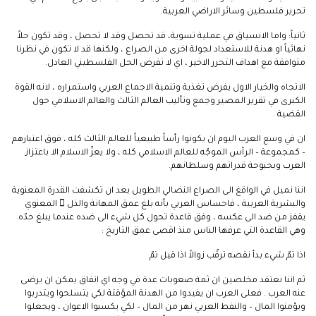
تحرير فلسطين وسائر الاراضي العربية.
ثانياً: واما الانسياق في عملية تسوية، قد تحصل وقد لا تحصل ، وقد تكون حلاً
نهائياً او هدنة للاستعداد لجولة اخرى من الصراع ، ولكنها قد لا تكون في نظرنا
متوافقة مع اهداف التحرر الاخير ، اي لا تفرض الحل الفلسطيني العادل.
الاتجاه والخيار الاول يفرض تغذية وتنمية الاجماع العربي واستمراره ، لانه القوة
الكبرى في تقرير المصير وجمع وتأليب العالم الثالث والعالم الاسلامي حول
القضية .
ان في وسع العرب اليوم ان يكونوا رأساً طبيعياً للعالم الثالث كله ، فوق اعتبارهم
– كمجموعة – الرأس الموجّه للعالم الاسلامي كله ، ولا يعزّ الاسلام الا باعتزاز
العرب وبحبوحة قدراتهم وسلطانهم.
اننا نميل في الواقغ الى الصراع النضالي الطويل بعد ان تكشفت القدرة المعنوية
والبشرية العربية ، فاحساس العربي بأنه بلغ عمق المهانة والذل ّ المعنوي
يقفز من ضد الى عكسه ، وفق قاعدة تحول كل شيء الى ضده عندما يبلغ حدّه.
وهي القاعدة التي عرفها الناس منذ اقصى عمق التاريخ :
اذا تمّ شيء بدأ نقصه ترقّب زوالاً اذا قيل تمّ
ثم اننا نعتقد مخلصين ان ثمة صعوبات عدة في وجه اي اتفاق يمكن ان يرضى
عنه العرب . فعلى العرب ان يفيدوا من الهدنة المؤقتة لكي يتسلحوا ويتدربوا
ويؤمنوا المال – والنفط العربي نهر من المال – لكي يكسبوا الاعوان ، ويجعلوا