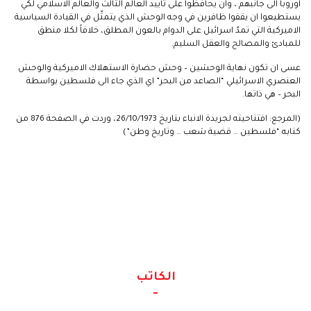
اوروبا الى جانبهم ، وان يحافظوا على تأييد العالم الثالث والعالم الاسلامي لكي
يستطيعوا ان يقفوا ظافرين في وجه الوحش الذي يتمثّل في القيادة السياسية
الاميركية التي تمدّ اسرائيل على الدوام بالعون المطلق، خلافاً لكلا منطق
للمبادئ والمصالح والعقل السليم.
عسى ان تكون نهاية الوحشين – وحش حضارة الاستهلاك الاميركية والوحش
العنصري الاسرائيلي “الصاعد من البحر” اي الذي جاء الى فلسطين بواسطة
البحر – هي ذاتها.
(المرجع: افتتاحيته لجريدة الانباء بتاريخ 26/10/1973، وردت في الصفحة 876 من
كتابه “فلسطين … قضية شعب … وتاريخ وطن”)
الكاتب