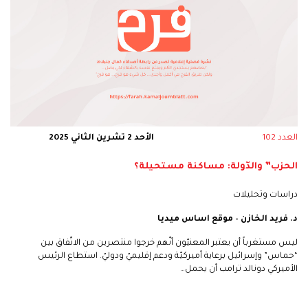
العدد 102
الأحد 2 تشرين الثاني 2025
الحزب” والدّولة: مساكنة مستحيلة؟
دراسات وتحليلات
د. فريد الخازن – موقع اساس ميديا
ليس مستغرباً أن يعتبر المعنيّون أنّهم خرجوا منتصرين من الاتّفاق بين
“حماس” وإسرائيل برعاية أميركيّة ودعم إقليميّ ودوليّ. استطاع الرئيس
الأميركي دونالد ترامب أن يحمل…