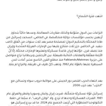
انتهت فترة السّماح؟
النزاعات بين الدول متنوّعة وكذلك مقاربات المعالجة، وعددها حاليّاً يتجاوز
أربعين بحسب مؤسّسات دوليّة متخصّصة. في الماضي، انسحبت إسرائيل من
طابا المحتلّة بالتحكيم الدوليّ لمصلحة مصر بعد ثلاث سنوات من اتّفاق كامب
ديفيد. في الحاضر، جزر ثلاث متنازع عليها بين الإمارات العربيّة المتّحدة وإيران
منذ نصف قرن، حوّلتها إيران قاعدةً عسكريّة وتعتبرها الإمارات محتلّة، إلّا أنّ
الأزمة معلّقة والعلاقات الثنائية طبيعيّة. بين الأرجنتين وبريطانيا نزاع متواصل
على جزيرة Falklands/Malvinas منذ مطلع القرن التاسع عشر. أعادت لندن
السيطرة عليها بالقوّة عام 1982، وذهب كلّ طرف في طريقه، والنزاع لم ينتهِ.
بعد انتهاء الحرب اقتصر دور الجيش على مواكبة حروب سواه وتساكن مع
“الحزب” بعد حرب 2006
إسرائيل قوّة عسكريّة متمكّنة، ضربت إيران ولبنان وسوريا وقطر والعراق عام
1981. القدرات العسكريّة وحدها لا تردع، ولا “توازن الرعب”، لا سيّما في حقبة
التكنولوجيا المتطوّرة التي أرعبت الجميع عام 2024. ما قد يردع إسرائيل هو