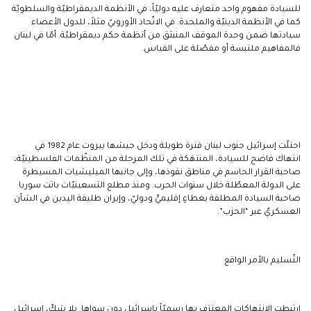
للسيادة مفهوم واحد متعارف عليه دوليّاً، في الأنظمة الديمقراطيّة والسلطويّة
كما في الأنظمة الدينيّة والملحدة. في الاتّحاد الأوروبيّ مثلاً، للدول الأعضاء
سيادتها ضمن وحدة الموقف المنبثق من أنظمة حكم ديمقراطيّة. أمّا في لبنان
فالمفاهيم ملتبسة أو مفصّلة على القياس.
احتلّت إسرائيل جنوب لبنان فترة طويلة ودخل جيشها بيروت عام 1982 في
انتهاك فاضح للسيادة، المنتهَكة في تلك المرحلة من المنظّمات الفلسطينيّة،
صاحبة القرار الحاسم في مناطق نفوذها، وإلى جانبها الميليشيات المسيطرة
على الدولة المعطّلة خلال سنوات الحرب. ومنذ مطلع التسعينيّات باتت سوريا
صاحبة السيادة المطلقة بغطاءٍ إقليميٍّ ودوليّ، وإيران طليقة اليدين في الشأن
العسكريّ عبر “الحزب”.
التّسليم بالأمر الواقع
ارتبطت الانتهاكات المعترَف بها رسميّاً بإسرائيل دون سواها. بلا شكّ، إسرائيل