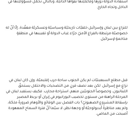
استعادة الدولة دورها وفاعليّتها بقواها الذاتيّة، وبالتالي تحمّل مسؤوليّتها في
الداخل وتجاه الخارج.
للنزاع بين لبنان وإسرائيل خلفيّات تاريخيّة وسياسيّة وعسكريّة معقّدة، إلّا أنّ له
خصوصيّة مرتبطة بالفراغ الأمنيّ جرّاء غياب الدولة أو تغييبها في منطقةٍ
متاخمةٍ لإسرائيل.
قبل مطلع السبعينيّات لم يكن الجنوب ساحة حرب إقليميّة، وإن كان لبنان في
نزاعٍ مع إسرائيل. لكن بعد نصف قرنٍ من التضحيات والاحتلال يستحقّ
اللبنانيون، وخصوصاً الجنوبيّين منهم، استراحة محارب. فكيف يستفيد لبنان في
المرحلة الراهنة من مستوى تخصيب اليورانيوم في إيران أو بربط المصير
بإسقاط المشروع الصهيونيّ؟ بات الفصل بين الوقائع والأوهام ضرورةً ملحّة،
ولم يعد مناظرةً أيديولوجيّة أو وجهة نظر، لا سيّما أنّ فترة السماح المعهودة
أصبحت من الماضي.