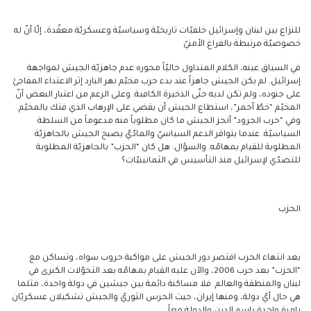
للنزاع بين لبنان وإسرائيل خلفيّات تاريخيّة وسياسيّة وعسكريّة معقّدة، إلّا أنّ له
خصوصيّة مرتبطة بالفراغ الأمنيّ
في السياق عينه، الكلام المتداول حاليّاً محوره عدم جاهزيّة الجيش لمواجهة
إسرائيل. لم يكن الجيش جاهزاً عند بدء حرب مخيّم نهر البارد إثر الاعتداء المفاجئ
على جنوده، ولم تكن لديه حتّى الذخيرة الكافية. وعلى الرغم من اعتبار البعض أنّ
المخيّم “خطّ أحمر”، استطاع الجيش أن يقضي على الإرهاب الذي فتك بالمخيّم.
وفي “حرب الجرود” أنجز الجيش ما كان مطلوباً منه مدعوماً من السلطة
السياسيّة. عندما يتوافر الدعم السياسيّ والمادّيّ يصبح الجيش بالجاهزيّة
المطلوبة للقيام بمهامّه. والسؤال: هل كان “الحزب” بالجاهزيّة المطلوبة
للتصدّي لإسرائيل منذ التأسيس في الثمانينيّات؟
الحزب
بعد انتهاء الحرب اقتصر دور الجيش على مواكبة حروب سواه، وتساكن مع
“الحزب” بعد حرب 2006، والآن عليه القيام بمهامّه بعد التحوّلات الكبرى في
لبنان والمنطقة والعالم. فلا مساكنة دائمة بين جيشين في دولة واحدة، مثلما
هي حال أيّ دولة، ومنها إيران، حيث الحرس الثوريّ والجيش تشكيلان عسكريّان
بإمرةٍ واحدةٍ باسم الدين والدولة معاً.