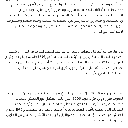
محتلّة وتوسّعيّة، وإن اعترفت بالحدود الدوليّة مع لبنان في اتّفاق الهدنة عام
1949، خلافاً لاتّفاقات الهدنة مع سوريا ومصر والأردن. على الرغم من أنّ
الانتهاكات جميعها حصلت بالأدوات العسكريّة، تعدّدت التفسيرات، والضحيّة،
أي السيادة، واحدة. إلى جانب إسرائيل المعتدية، سادت وحدة مصيرٍ ومسارٍ مع
سوريا، والقضيّة الجامعة مع المنظّمات الفلسطينيّة، ومواجهة الاحتلال
الإسرائيليّ مع إيران.
بدورها، سارت أميركا وسواها بالأمر الواقع بعد انتهاء الحرب في لبنان، واكتفت
بإصدار بيانات الاستنكار، إلى أن تبدّلت السياسة الأميركيّة تجاه سوريا بعد اجتياح
العراق عام 2003، وتجاه المنطقة منذ اعتداءات 11 أيلول، ثمّ تجاه لبنان وسوريا
بعد حرب 2023. تتعامل أميركا ودول أخرى اليوم مع لبنان على قاعدة أنّ
معادلات الماضي ولّى زمنها.
بعد التحرير عام 2000 ظلّ الجيش اللبنانيّ في غرفة الانتظار إلى حين انتشاره في
الجنوب بقرارٍ دوليّ جرّاء حرب 2006. قبل ذلك، تعطّل دور الجيش لأسباب
فرضتها ظروف الأزمات المتحوّلة، بدءاً بتظاهرة نيسان 1969 وأزمة الحكم
الطويلة التي انتهت باتّفاق القاهرة، مروراً باغتيال معروف سعد عام 1975 لإخراج
الجيش من صيدا، بوّابة الجنوب، وصولاً إلى قرار عدم انتشار الجيش في الجنوب
في مرحلة ما بعد الحرب.