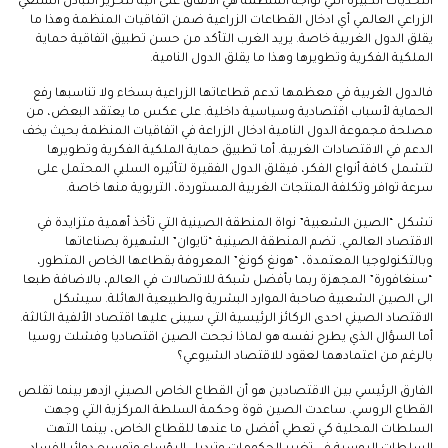
التحديات الكبيرة التي تواجه المنظمة هي الاتفاق على آلية لتحرير التبادل السلعي
الزراعي العالمي أي ادخال القطاعات الزراعية ضمن اتفاقيات المنظمة وهذا ما
يقلق الدول الغربية خاصة. يريد الغرب التأكد من حسن تطبيق اتفاقية حماية
الملكية الفكرية وتطويرها وهذا ما يقلق الدول النامية.
فالدول الغربية في معظمها تدعم قطاعاتها الزراعية بسخاء ولا تناسبها رفع
الحماية لأسباب اقتصادية وسياسية داخلية. على عكس ما يعتقد البعض، من
مصلحة مجموعة الدول النامية ادخال الزراعة في اتفاقيات المنظمة بحيث يخف
الدعم في الاقتصادات الغربية. أما تطبيق حماية الملكية الفكرية وتطويرها
لتشمل كافة أنواع الفكر، فيقلق الدول الفقيرة لتأثيره السلبي المحتمل على
سرعة توافر وتكلفة المنتجات الغربية المستوردة، التربوية منها خاصة.
تشكل “الصين الشعبية” نواة المنطقة الصينية التي تأخذ أهمية متزايدة في
الاقتصاد العالمي. تضم المنطقة الصينية “تايوان” الشهيرة بصناعاتها
وبالتكنولوجيا المعتمدة، “هونغ كونغ” المعروفة بقطاعها الخاص المتطور،
“سنغافورة” المجهزة ربما بأفضل شبكة للاتصالات في العالم، بالاضافة طبعا
الى الصين الشعبية صاحبة الموارد البشرية والطبيعية الهائلة. سيشكل
الاقتصاد الصيني احدى الركائز الرئيسية التي سيبنى عليها اقتصاد الألفية الثالثة.
أما السؤال الذي يطرح نفسه هو لماذا نجحت الصين اقتصاديا وفشلت روسيا
بالرغم من اعتمادهما لعقود للاقتصاد الشيوعي؟
الفارق الرئيسي بين الاقتصادين هو أن القطاع الخاص الصيني ازدهر بينما تقلص
القطاع الروسي. ساعدت الصين قوة وحكمة السلطة المركزية التي وجهت
السلطات المحلية كي تعطي أفضل ما عندها للقطاع الخاص، بينما التهت