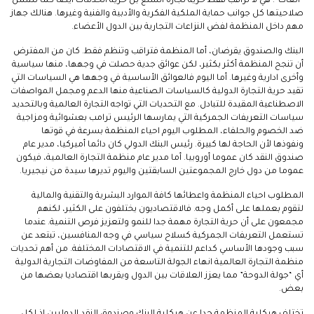
“الغات”. هي لا تراقب فقط حرية تجارة السلع بل حرية الخدمات أيضا كما تشمل
صلاحيتها كل جوانب حماية الملكية الفكرية والأدبية والفنية وغيرها. هنالك جهاز
مهم داخل المنظمة لفض النزاعات التجارية بين الدول الأعضاء.
البنك والصندوق يقرضان، أما المنظمة فتراقب وتنظم فقط. كان من المفترض
أن تنجح المنظمة أكثر بكثير، لكن عوائق جدية حصلت في وجهها، منها سياسية
وأخرى ادارية وغيرها. أما اليوم فالعوائق الأساسية في وجهها هي السياسات التي
تقيد حرية التجارة الدولية كالسياسات الصناعية منها الدعم ومجمل المواصفات
الاصطناعية المقيدة للتبادل. مع التحديات التي تواجه التجارة العالمية وبالتحديد
سياسات التعريفات الجمركية التي يمارسها الرئيس ترامب بعشوائية ومزاجية
ضد الخصوم والحلفاء، المطلوب اليوم احياء المنظمة بسرعة في قوتها
ونفوذها لأن الحاجة لها كبيرة. رئيس البنك الدولي كان دائما أميركيا، مدير عام
صندوق النقد كان عموما أوروبيا. أما مدير عام منظمة التجارة العالمية، فيكون
عموما من دول خارج المجموعتين السابقتين واليوم تديرها سيدة من نيجيريا.
المطلوب احياء المنظمة واعطائها كافة الموارد البشرية والتقنية والمالية
لتقوم بعملها على أكمل وجه. فالاقتصاديون يختلفون على الكثير، لكنهم
مجمعون على أن حرية التجارة مهمة جدا للنمو ولتعزيز فرص التنمية. عندما
تستعمل التعريفات الجمركية كسلاح سياسي في وجه المنافسين، تبتعد عن
سبب وجودها الأساسي كداعم للتنمية في الاقتصادات المختلفة. من أهم تحديات
منظمة التجارة العالمية انهاء الجولة التاسعة من المفاوضات التجارية الدولية
أي “جولة الدوحة” مما يعزز العلاقات بين الدول ويقربها اقتصاديا بعضها من
بعض.
تختلف هيكلية المنظمة جدا عن هيكلية البنك وصندوق النقد الدوليين اذ لكل