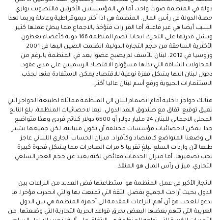
دولة في المنظمة صوت واحد، أما في المؤسستين الأخرتين فالتصويت يوازي
حصة الدولة في رأس المال. المنظمة هي اذا أكثر ديموقراطية وعادلة وربما لهذا
السبب أيضا هي غير فاعلة. أما القرارات فتؤخذ بالاجماع مما يبطئ عملها كثيرا
ويشل قدرتها على التحرك ايجابا. تضم المنظمة 166 دولة كأعضاء يغطون
الأكثرية الساحقة من حجم التجارة الدولية. انضمت الصين اليها في 2001
وروسيا في 2012. لبنان للأسف لم يصبح عضوا بعد في المنظمة بالرغم من
المحاولات الشاقة التي بذلها مسؤولو الاقتصاد الرسميين على مدى عقود.
دخول لبنان اليها يشكل قفزة نوعية للاقتصاد يمكن الاستفادة منها لجذب
الاستثمارات الحيوية ورفع أسم لبنان عاليا أكثر.
هنالك حواجز داخلية أمام انضمام لبنان الى المنظمة مماثلة لطبيعة الحواجز التي
تعيق توقيع اتفاق مع صندوق النقد الدولي. تبعا لاحصائيات المنظمة، بلغ الناتج
المحلي الاجمالي للبنان 24 مليار دولار أو 6500 دولار كناتج فردي وهذا متواضع
جدا. يمكن لاحصائيات مؤسسات مختلفة أن تكون متباينة، لكن جميعها تشير
الى وضعنا المتواضع كاقتصاد وكأفراد. ميزان الحساب الجاري اللبناني عاجز
طبعا لأن واردات السلع تبلغ تقريبا 5 مرات الصادرات مما يشكل فجوة كبيرة
يجب تصغيرها. أما ميزان الخدمات ففائض لكنه بعيد عن حجم العجز السلعي
التجاري. ميزان رأس المال هو المنقذ.
الانجاز الأكبر في عمل المنظمة هو استطاعتها فض العديد من النزاعات بين
الدول بحيث أراحت الجميع بفضل الثقة التي تمتعت بها والتي انحدرت مؤخرا. ما
يدعو للعجب هو أن أهم النزاعات المقدمة الى أجهزة المنظمة هي بين الدول
الغربية التي تتهم بعضها البعض بخرق قواعد الحرية التجارية التي وضعتها. من