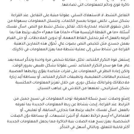
ذاكرة قوي ودائم للمعلومات التي تصادفها.
التفاعل النشط، لا الاستهلاك السلبي: عقولنا مبنية على التفاعل. عند القراءة
بشكل سلبي، تكتفي عيوننا بمسح الكلمات، وتتسلل المعلومات بسهولة من
خلال شقوق الانتباه. لمحاربة ذلك، تفاعَل بشكل نشط مع النص. اسأل نفسك
أسئلة: «ما هي النقطة الرئيسية هنا؟» «لماذا هذا مهم؟» «كيف يرتبط هذا بما
أعرفه بالفعل؟» قُم بتحليل النقاط المهمة، أو تدوين الملاحظات، أو حتى القيام
بعمل جسدي مثل تلخيص النص بصوت عالٍ. تُحوّل هذه التمارين الذهنية
القراءة من نشاط سلبي إلى عملية نشطة مما يعزز المعلومات في ذاكرتك.
إستغل قوة التكرار المُتباعد: تخيّل مقابلة شخص مرة واحدة وتذكّر اسمه بعد
عام. هذا هو سحر التكرار المتباعد. تنسى عقولنا بشكل طبيعي بمرور الوقت،
ولكن إعادة النظر في المعلومات على فترات متباعدة يقوّي روابطها العصبية.
إستخدم البطاقات التعليمية، وتطبيقات التكرار المتباعد، أو ببساطة أعِد زيارة
ملاحظاتك وقراءاتك بشكل دوري. من خلال تعزيز المعلومات المكتسبة
بشكل استراتيجي، تمنعها من التلاشي في غياهب النسيان.
إصنَع وصلات: نسج شبكة المعرفة: توجد المعلومات في نسيج جميل من
الترابط. عند القراءة، إبحث بنشاط عن ربط المعلومات الجديدة بما تعرفه
بالفعل. اسأل نفسك: «كيف يرتبط هذا بتجاربي السابقة، أو تعليمي، أو
اهتماماتي؟» أرسم خرائط ذهنية، أو أنشِئ تشبيهات، أو ببساطة دوّن الصِلات
الشخصية. يعزز نسج هذه الصلات بنية الذاكرة مما يجعل المعلومات الجديدة
أكثر قابلية للتعلق، وبالتالي أسهل في التذكّر.