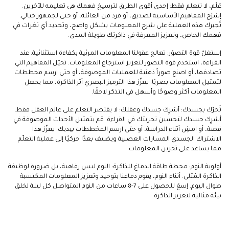
عَلّم، لا تتعلم فقط: إحدى أقوى الطرق لترسيخ فهمك هي تعليمه للآخرين.
إشرَح المفاهيم الأساسية لصديق، أو فرد من العائلة، أو حتى لجمهور خيالي.
تُجبرك هذه العملية على شرح المعلومات بشكل واضح، وتحديد أي ثغرات في
فهمك الخاص، وتعزيز المعرفة في ذاكرتك طويلة المدى.
إستغلّ قوة التصوّر: تعالج عقولنا المعلومات المرئية بكفاءة استثنائية. عند
القراءة، استخدم قوة التصور لتعزيز استرجاع المعلومات. تخيّل المفاهيم التي
تصادفها، أو اصنع صوراً ذهنية للعمليات الموصوفة، أو حتى ارسم مخططات
لتمثيل المعلومات بصريًا. يعزّز هذا الترميز البصري أثر الذاكرة، مما يجعل
المعلومات أكثر وضوحًا وأسهل في التذكر لاحقًا.
تَحرّك بجسدك: أشرِك جسدك وعقلك: لا يقتصر التعلم على عالم العقل فقط.
أشرِك جسدك لتحسين تجربتك في القراءة. قم بتمثيل الأحداث الموصوفة في
قصة، أو امشِ أثناء الدراسة، أو حتى ارسم المخططات بيديك. يعزّز هذا
الاشتراك الجسدي المسارات العصبية ويضيف بعدًا حركيًا إلى عملية التعلّم
مما يساعد على تخزين المعلومات.
أولوية النوم: محطة طاقة الدماغ للذاكرة: النوم ليس رفاهية، بل ضرورة لوظيفة
الذاكرة المُثلى. أثناء النوم، يقوم دماغنا بتوحيد وتعزيز المعلومات المكتسبة
طوال اليوم. إسعَ للحصول على 7-8 ساعات من النوم المتواصل كل ليلة لخلق
بيئة مثالية لتعزيز الذاكرة.