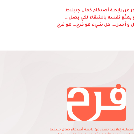
 عن رابطة أصدقاء كمال جنبلاط
متّع نفسه بالشقاء لكي يصل...
 و أجدى... كل شيء هو فرح... هو فرح