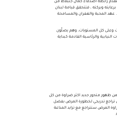
تتقدم رابطة اصدقاء كمال جنبلاط من
رعايته وبركته ، فتتحقق قيامة لبنان
د. عهد المحبة والغفران والمسامحة
ات وعلى كل المستويات، وهم يصلّون
لنيابية والرئاسية القادمة كبداية
 الاسوأ يتضمن ظهور متحور جديد اكثر ضراوة من كل
ز على تراجع تدريجي لخطورة المرض بفضل
ة المرض ستتراجع مع تزايد المناعة
.