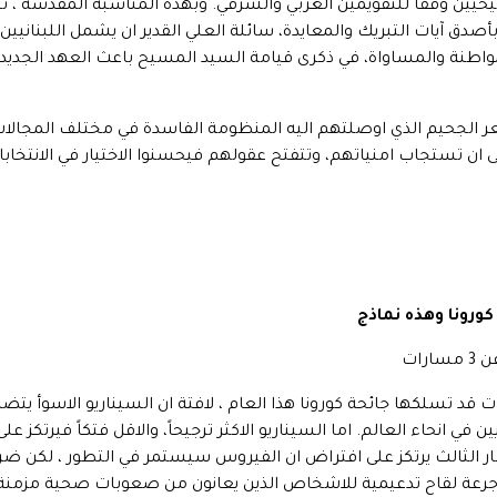
حيين وفقاً للتقويمين الغربي والشرقي. وبهذه المناسبة المقدسة ، 
صدق آيات التبريك والمعايدة، سائلة العلي القدير ان يشمل اللبنانيين ب
 المواطنة والمساواة، في ذكرى قيامة السيد المسيح باعث العهد الجدي
 قعر الجحيم الذي اوصلتهم اليه المنظومة الفاسدة في مختلف المجال
ن تستجاب امنياتهم، وتتفتح عقولهم فيحسنوا الاختيار في الانتخابات ا
كورونا وهذه نماذج
رات
ة الصحة العالمية 3 مسارات قد تسلكها جائحة كورونا هذا العام ، لافتة ان السيناريو
ين في انحاء العالم. اما السيناريو الاكثر ترجيحاً، والاقل فتكاً فيرتك
لثالث يرتكز على افتراض ان الفيروس سيستمر في التطور ، لكن ضراو
جرعة لقاح تدعيمية للاشخاص الذين يعانون من صعوبات صحية مزمنة