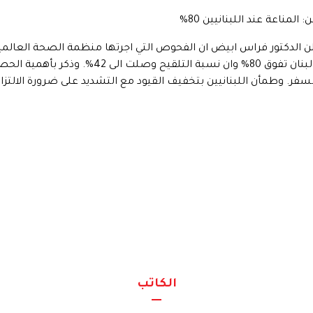
لمناعة عند اللبنانيين 80%
تمر صحفي عقده في 4/4/2022، اعلن الدكتور فراس ابيض ان الفحوص التي اجرتها منظمة الص
المكتسبة عند المواطنين والمقيمين في لبنان تفوق 0
. وطمأن اللبنانيين بتخفيف القيود مع التشديد على ضرورة الالتزام ب
الكاتب