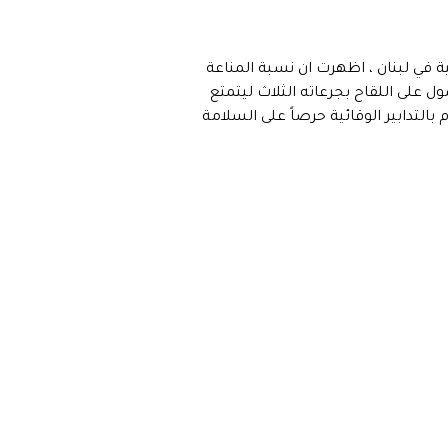
حة العالمية في لبنان ، اظهرت ان نسبة المناعة
8% وان نسبة التلقيح وصلت الى 42%. وذكر بأهمية الحصول على اللقاح بجرعاته الثلاث ليتمتع
التدابير الوقائية حرصاً على السلامة