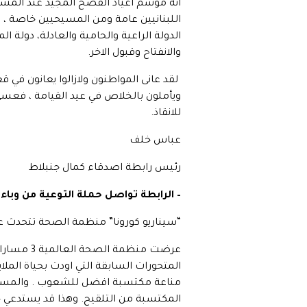
انه موسم اعياد الفصح المجيد عند المسي
اللبنانيين عامة ومن المسيحيين خاصة ، بأ
الدولة الراعية والحامية والعادلة، دولة
والانفتاح وقبول الاخر.
لقد عانى المواطنون ولازالوا يعانون في
ويأملون بالخلاص في عيد القيامة ، فعسى ا
للانقاذ.
عباس خلف
رئيس رابطة اصدقاء كمال جنبلاط
– الرابطة تواصل حملة التوعية من وباء 
“سيناريو كورونا” منظمة الصحة تتحدث عن 3 مسا
عرضت منظم
المتحورات السابقة التي اودت بحياة الملاي
مناعة مكتسبة افضل للشعوب . والمسار ا
المكتسبة من التلقيح. وهذا قد يستدعي 