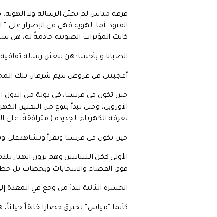
فرقة مياس لم تخبّئ الرسالة ولا الهوية.
القيود. أما الهوية فهي في الإصرار على 
كانت المؤثرات الصوتية خادمةً له، هن سيدا
الصبايا و بأجسادهن يبعثن رسالة ثقافية م
أعجبتني في عروض نديم شرفان تلك المحاف
حين تكون في فرنسا، في دولة من الدول ال
الأوروبي، وحتى تبدأ بنوع من التقنين الك
تعرفة الكهرباء الجديدة ( مترافقةً، على 
حين تكون في فرنسا وتقرأ وتشاهدعلى وسا
الأولى ككل اللبنانيين وهم يرون انهيار 
فوق القضاء والانتخابات وبخطاب بل خط
الحسرة الثانية تبدأ من وجع في المعدة إلى
كأنما “مياس” تخترق حصارا خانقاً جيليّاً