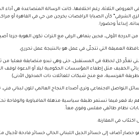
 في العروض الثلاثة، رغم اختلافها، كانت الرسالة المتصاعدة هي أداء
” الزي الشرقي” كأن الصبايا الراقصات يخرجن من حي في القاهرة أو مرا
ته، إبداعاً وحضورا.
ن الدرجة الأولى، فحين يتماهى الرقي مع التراث تكون الهوية جزءا أصيل
ظة العميقة التي تتجلّى في عمل هو بالنتيجة عمل تحرري.
تي تفكّر كل لحظة في المستقبل، حتى وهي تبدو متضايقة فعليا من ثمن 
هربائي الخفيف مثل إطفاء المؤسسات الحكومية ليلا أو الدعوة لوقف ال
الطريقة الفرنسية، مع منح شيكات للعائلات ذات المدخول الأدنى)
ئل التواصل الاجتماعي وترى أصداء النجاح العالمي للون لبناني فني،
بلدهم بلا قعر فيما تستمر طبقة سياسية مذهلة المافياوية والوقاحة 
ابات نظام طائفي مفلس وقوي معاً.
 اكتئاب في المقارنة.
، هو حصار أضاف إلى خسائر الجيل اللبناني الحالي خسائر فادحة لأجيال 