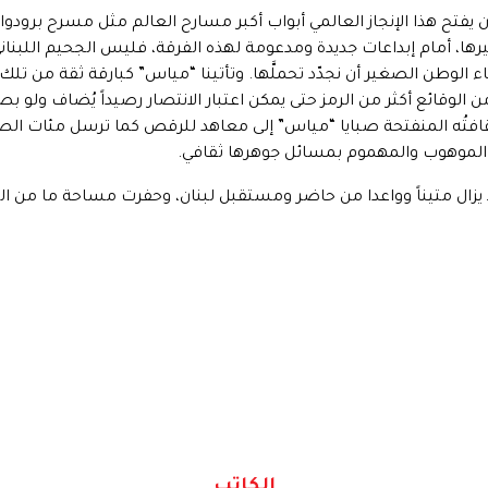
أن يفتح هذا الإنجاز العالمي أبواب أكبر مسارح العالم مثل مسرح برودواي
يرها، أمام إبداعات جديدة ومدعومة لهذه الفرقة، فليس الجحيم اللبنا
ء الوطن الصغير أن نجدّد تحملَّها. وتأتينا “مياس” كبارقة ثقة من تلك
 الوقائع أكثر من الرمز حتى يمكن اعتبار الانتصار رصيداً يُضاف ولو ب
ثقافتُه المنفتحة صبايا “مياس” إلى معاهد للرقص كما ترسل مئات الصب
 الموهوب والمهموم بمسائل جوهرها ثقافي.
ا يزال متيناً وواعدا من حاضر ومستقبل لبنان، وحفرت مساحة ما من ال
الكاتب