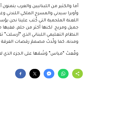
أما والكثير من اللبنانيين والعرب يتمنون 
وأوبرا سيدني والمسرح الملكي اللندني وغ
اللعنة الملحمية التي كُتب علينا نحن بؤسا
جميل ومريح. لكنها أكثر من حلم، ففيها من
النظام التعليمي اللبناني الذي “أرسلت” 
ومدنه، كما ولّدتْ مصممَ رقصات الفرقة
وقّعتْ “مياس” وَشْمَها على الجزء الذي ل