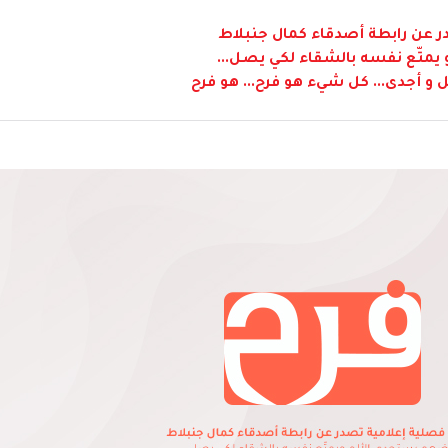
 عن رابطة أصدقاء كمال جنبلاط
متّع نفسه بالشقاء لكي يصل...
 و أجدى... كل شيء هو فرح... هو فرح