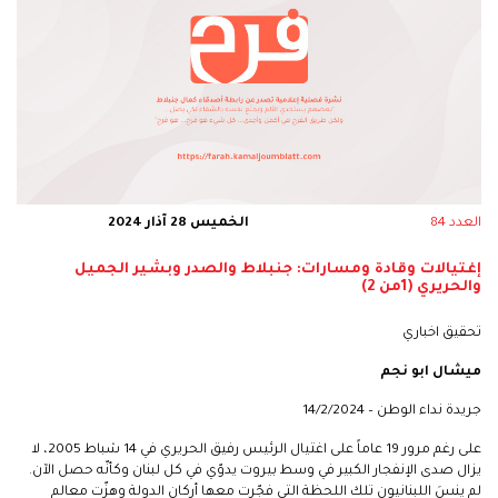
العدد 84
الخميس 28 آذار 2024
إغتيالات وقادة ومسارات: جنبلاط والصدر وبشير الجميل
والحريري (1من 2)
تحقيق اخباري
ميشال ابو نجم
جريدة نداء الوطن – 14/2/2024
على رغم مرور 19 عاماً على اغتيال الرئيس رفيق الحريري في 14 شباط 2005، لا
يزال صدى الإنفجار الكبير في وسط بيروت يدوّي في كل لبنان وكأنّه حصل الآن.
لم ينسَ اللبنانيون تلك اللحظة التي فجّرت معها أركان الدولة وهزّت معالم