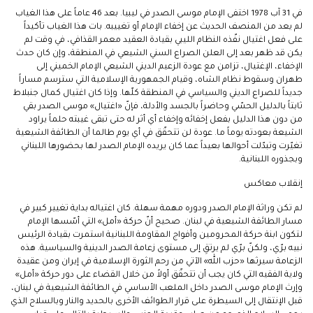
في 31 آب 1978 اختفى الإمام موسى الصدر في ليبيا. بعد 46 عاماً على هذا الغياب
لم يعد من المنصف الحديث عن إخفاء الإمام أو تغييبه. بات هذا الغياب تأكيداً
على فعل اغتيال نفّذه النظام الليبي بقيادة العقيد معمر القذافي، في وقت لم
يكن قد ظهر بعد إلى العلن الصراع السني الشيعي في المنطقة، وإن كان حدث
الإخفاء، الإغتيال، تزامن مع عودة الزعيم الديني الشيعي الإمام الخميني إلى
طهران وسقوط نظام الشاه، وقيام الجمهورية الإسلامية التي سترسم مساراً
جديداً للصراع الديني والسياسي في المنطقة كلّها. وإذا كان اغتيال كمال جنبلاط
ثابتاً بالدليل الحسّي وحاضراً بالجسد والأدلة، فإنّ «اغتيال» موسى الصدر بقي
من دون هذا الدليل بفعل إخفائه وإخفاء أي أثر له حتى تبقى غيبته حلماً يراود
الشيعة بعودته يوماً ما. عودة لن تتحقّق في أي يوم طالما أن الطائفة الشيعية
تغيّرت وتبدّلت أحوالها بعيداً عما كان يريده الإمام الصدر لها بحضورها اللبناني
وبجذوره اللبنانية.
إنقلاب معاكس
لم تكن وراثة الإمام الصدر ودوره مهمة سهلة. كان اغتياله بداية تغيير كبير في
مسار الطائفة الشيعية في لبنان. صحيح أنّ حركة «أمل» التي أسّسها الإمام
لتكون ابنة حركة المحرومين وأفواج المقاومة اللبنانية استمرت بقيادة الرئيس
نبيه برّي، ولكنّ برّي لم يرتقِ إلى مستوى زعامة الصدر الدينية والسياسية. هذه
الزعامة سيرثها «حزب الله» الآتي من رحم الثورة الإسلامية في إيران ومن عقيدة
ولاية الفقيه التي كان يجب أن تتحقّق أولاً من خلال القضاء على دور حركة «أمل»
وإرث الإمام موسى الصدر داخل الملعب الأساسي في الطائفة الشيعية في لبنان،
قبل الإنتقال إلى السيطرة على قرار الطوائف الأخرى بالحديد والنار وبالسلاح الذي