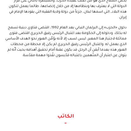
يحمي السلاح الذي هو من صلب عقيدة الحزب، والسيطرة بالتالي على قرار
الدولة التي لا يعترف بها وبنظامها إلا من خلال إخضاعها، طالما يعمل لتكون
هذه البلاد، التي اسمها لبنان، جزءاً من دولة ولاية الفقيه التي يقودها الإمام في
إيران.
دخول «الحزب» إلى البرلمان النيابي بعد العام 1992، اقتضى فتاوى دينية تسمح
له بذلك. ودخوله إلى الحكومة بعد اغتيال الرئيس رفيق الحريري اقتضى فتوى
مماثلة لاجتياز هذا المعبر، ليس لسبب إلا لأنه يؤمِّن العبور نحو الهدف الأساسي
الذي يعمل له. واغتيال الرئيس رفيق الحريري لم يكن إلا محطة من محطات
العبور هذه بعدما أيقن أن الرجل قد يكون عقبة أمام تحقيق أهدافه بحيث أنّه لم
يتوان عن اعتبار أن المتّهمين باغتياله قدّيسون نفّذوا مهمة مقدّسة.
الكاتب