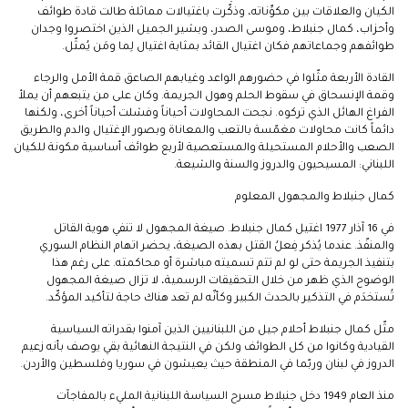
الكيان والعلاقات بين مكوِّناته، وذكّرت باغتيالات مماثلة طالت قادة طوائف
وأحزاب، كمال جنبلاط، وموسى الصدر، وبشير الجميل الذين اختصروا وجدان
طوائفهم وجماعاتهم فكان اغتيال القائد بمثابة اغتيال لِما ومَن يُمثّل.
القادة الأربعة مثّلوا في حضورهم الواعد وغيابهم الصاعق قمة الأمل والرجاء
وقمة الإنسحاق في سقوط الحلم وهول الجريمة. وكان على من يتبعهم أن يملأ
الفراغ الهائل الذي تركوه. نجحت المحاولات أحياناً وفشلت أحياناً أخرى، ولكنها
دائماً كانت محاولات مغمّسة بالتعب والمعاناة وبصور الإغتيال والدم والطريق
الصعب والأحلام المستحيلة والمستعصية لأربع طوائف أساسية مكونة للكيان
اللبناني: المسيحيون والدروز والسنة والشيعة.
كمال جنبلاط والمجهول المعلوم
في 16 آذار 1977 اغتيل كمال جنبلاط. صيغة المجهول لا تنفي هوية القاتل
والمنفّذ. عندما يُذكر فِعلُ القتل بهذه الصيغة، يحضر اتهام النظام السوري
بتنفيذ الجريمة حتى لو لم تتم تسميته مباشرة أو محاكمته. على رغم هذا
الوضوح الذي ظهر من خلال التحقيقات الرسمية، لا تزال صيغة المجهول
تُستخدَم في التذكير بالحدث الكبير وكأنّه لم تعد هناك حاجة لتأكيد المؤكّد.
مثّل كمال جنبلاط أحلام جيل من اللبنانيين الذين آمنوا بقدراته السياسية
القيادية وكانوا من كل الطوائف ولكن في النتيجة النهائية بقي يوصف بأنه زعيم
الدروز في لبنان وربّما في المنطقة حيث يعيشون في سوريا وفلسطين والأردن.
منذ العام 1949 دخل جنبلاط مسرح السياسة اللبنانية المليء بالمفاجآت