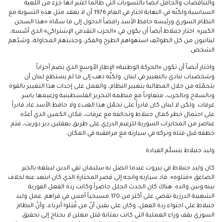
والتناقضات والحافل أيضاً بالتسويات التي طالما اعتبر أنها جزء من اللعبة
السياسية ولكنّه في النهاية اختار في العام 1976 أن لا يعقد مثل هذه التسوية مع
النظام السوري ورئيسه حافظ الأسد رافضاً الدخول إلى ما سمّاه «هذا السجن
الكبير». اختار جنبلاط أيضاً أن يكون في «الحزب التقدمي الإشتراكي» الذي أسّسه،
لبنانيون من كل الطوائف استهواهم الطرح والفكر، وجذبتهم المحاولة، وشدّهم
الشخص.
واختار أيضاً أن تكون «الحركة الوطنية» الإطار الأوسع الذي يضم أحزاباً
وشخصيات تنادي بالتغيير في لبنان. ولكنّه ذهب إلى ما لم يستطع لبنان أن
يتحمّله من خلال المطالبة بتغيير النظام، والعمل على إحداث هذا التغيير بالقوة
وبالسلاح وبالحرب، متعاوناً مع منظمة التحرير الفلسطينية وزعيمها ياسر
عرفات. ولكن لا لبنان كان قادراً على تحمّل هذا العبء ولا حافظ الأسد عاد قادراً
على احتمال خطر كمال جنبلاط وتحالفه مع عرفات، فكان الكمين الذي أعدّه
عناصر من المخابرات السورية للزعيم الدرزي على طريق بعقلين دير دوريت، فتم
خطفه قبل قتله وتركه في سيارته مع مرافقيه في المكان.
وليد جنبلاط يتسلّم القيادة
كان وليد جنبلاط في بيروت عندما اتصل به سليمان تقي الدين ليبلغه بالخبر
الصاعق «قتلوه». قاد سيارته واتجه إلى قصر المختارة الذي كان ابتعد عنه لخلاف
بينه وبين والده. هناك كان الحدث الجلل حاضراً وكانت ردة الفعل الفورية
الشعبية الدرزية تقضي على أكثر من 170 مسيحياً آمنين في قراهم. عمل وليد
جنبلاط على احتواء ردة الفعل، وكان على يقين أنّ من قُتِلوا أبرياء، وأنّ النظام
السوري يقف وراء العملية التي كانت بمثابة قتل معلن لا يحتاج إلى تحقيق.