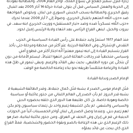
زيارة منزل سمير جعجع في يسوع الملك، أواخر العام 2004، والمطالبة بعودته
إلى الحرية والعمل السياسي قبل أن يتولى قيادة حركة 14 آذار 2005 بعد اغتيال
رفيق الحريري والمطالبة بسحب الجيش السوري من لبنان، ويخوض المواجهة
ضد «حزب الله» المتهم باغتيال الحريري، وصولاً إلى 7 أيار 2008 عندما تحرك
«حزب الله» عسكرياً ضده وضد «تيار المستقبل» ووريث الحريري ابنه سعد، في
بيروت والجبل، لينهي الفراغ الرئاسي بعد انتهاء ولاية الرئيس إميل لحود.
منذ العام 1977 استمرّ وليد جنبلاط على رأس القيادة السياسية في الحزب
التقدمي الإشتراكي وفي الطائفة الدرزية. عبَر أكثر من محطة ومرحلة حتى يأخذ
القرار بتسليم القيادة إلى ابنه تيمور معتبراً أنّه اجتاز أكثر من قطوع أمني
وسياسي متخطياً قدر رجالات العائلة الذين انتهوا اغتيالاً، ليسلم الأمانة من دون
أن يتخلّى عن دوره الطليعي، بحيث يبقى القائد والزعيم، ويبقى تيمور في ظلّ هذه
القيادة والزعامة متلمّساً طريقه نحو بناء زعامته الخالصة مع الوقت.
الإمام الصدر وبداية القيادة
مَثَل الإمام موسى الصدر لا يشبه مَثَل كمال جنبلاط، وقدر الطائفة الشيعية لا
يشبه قدر الدروز. لم يأتِ الصدر إلى العالم اللبناني من جذور عائلية أو سياسية
خالصة وهوية خاصة، بل كان طليعة هذا الدور الذي خلقه بحضوره الديني
والسياسي والشعبي. لم يكن للشيعة زعيم واحد بل زعماء سياسيون ولم يكن
لهم زعيم ديني، وعندما وصل الصدر إلى لبنان أواخر الخمسينات آتياً من الحوزات
الدينية في قم في إيران وفي النجف في العراق، ومن جذور عائلية لبنانية، صار هو
ذلك الزعيم الذي بنى هذه الزعامة بالصبر وبقوة الحضور والشخصية، فملأ الفراغ
الذي كان يبحث عن قائد يملؤه.