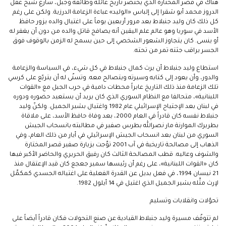
هناك في قصر المختارة الذي يختصر تاريخ عائلة وطائفة وجبل، سارع شيخ عقل
الدروز محمد أبو شقرا إلى إلباس «الوليد» عباءة الزعامة الدرزية. ولكن على رغم
كل ذلك كان وليد جنبلاط بعد مرور أربعين يوماً على اغتيال والده يزور حافظ
الأسد في سوريا وهو عالم علم اليقين أنه يصافح قاتل والده من دون أن يغفر له
أو ينسى. كان يتجاوز الشعور الشخصي إلى حين يسمح له الزمن بالوقوف فوق
الجسر يراقب جثته تمر من تحته.
استطاع وليد جنبلاط أن يرث كمال جنبلاط في كل شيء، في السياسة والزعامة
والدور، وأن يعود إلى كتابه وسيرته ويتصالح معه. وتسنّى له أن يتربّع على كرسي
تلك الزعامة منذ ذلك التاريخ عابراً محطات دامية في حرب الجبل مع «القوات
اللبنانية»، متحالفا مع النظام السوري الذي كان يريد أن يستعيد حضوره ودوره
في لبنان بعد الإجتياح الإسرائيلي عام 1982 واغتيال بشير الجميل. ولكنّ وليد
جنبلاط نفسه كان قادراً في العام 2000، بعد وفاة حافظ الأسد، على ملاقاة
بطريرك الموارنة مار نصرالله بطرس صفير في مطالبته بانسحاب الجيش
السوري من لبنان بعد انسحاب الجيش الإسرائيلي في أيار من ذلك العام، وفي
الذهاب إلى مصالحة تاريخبة في آب 2001 توِّجت بزيارة صفير قصر المختارة
والشوف وعاليه. قطب المصالحة الثالث كان رفيق الحريري والحاضر الأكبر فيها
كان «القوات اللبنانية»، على رغم أن رئيسها سمير جعجع كان قيد الإعتقال منذ
21 نيسان 1994، في فعل بديل عن القدرة الفعلية على اغتياله الجسدي كمكمِّل
لإرث مثَّله بشير الجميل الذي اغتيل في 14 أيلول 1982.
تحوّلات وانقلابات وتسليم
لم تتوقّف مسيرة وليد جنبلاط القيادية عن صنع التحولات فكان قادراً أيضاً على