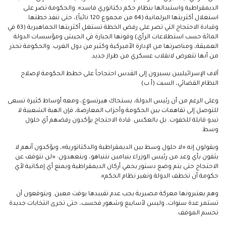
الديمقراطية واستبدالها بنظام حكم دكتاتوري فاسد». والحكومة تصر على
استغلال أكثريتها البرلمانية (64 من مجموع 120 نائباً)، حتى تنفذ خطتها.
وقيادة الاحتجاج التي تصر على رفض الخطة تستغل أكثريتها الجماهيرية (63 في
المائة حسب استطلاعات الرأي) وقوتها الجبارة في الجيش ومؤسسات الدولة
العميقة، ومناصرتها من الإدارة الأميركية وكثير من دول الغرب. والحكومة تحذر
من أنها تتعرض لانقلاب عسكري من طراز جديد.
آلاف الإسرائيليين يسيرون إلى القدس احتجاجاً على خطط الحكومة لإصلاح
النظام القضائي، السبت (أ.ب)
وعلى الرغم من أن رئيس الدولة، يستحاك هيرتسوغ، ومعه أوساط كثيرة تسعى
للتوصل إلى تفاهمات بين الحكومة وأحزاب المعارضة، فإن الهبة الشعبية لا
تبدو قابلة للخفوت. بل بالعكس. قادة الاحتجاج يؤكدون رفضهم أي حلول
وسط.
ويقولون إنه «لا حلول وسط بين الديمقراطية والدكتاتورية»، ويؤكدون أنهم لا
يثقون بأي وعد من رئيس الوزراء بنيامين نتنياهو، ويتعهدون: «لن نتوقف عن
الاحتجاج حتى يتم وضع دستور يحمي أركان الديمقراطية ويمنع أي إمكانية لأي
حكومة أن تخطف الدولة وتغير نظام الحكم».
وهم يعتبرونها معركة مصيرية يجب عدم تقييدها بوقت معين. ويتوقعون أن
تستمر عدة سنوات، وليس لأسابيع وشهور فحسب، حتى تجرى انتخابات جديدة
تحسم الموقف.