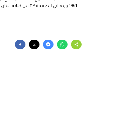
1961 ورده في الصفحة ٢١٣ من كتابه لبنان والجسر الوطني المقطوع)