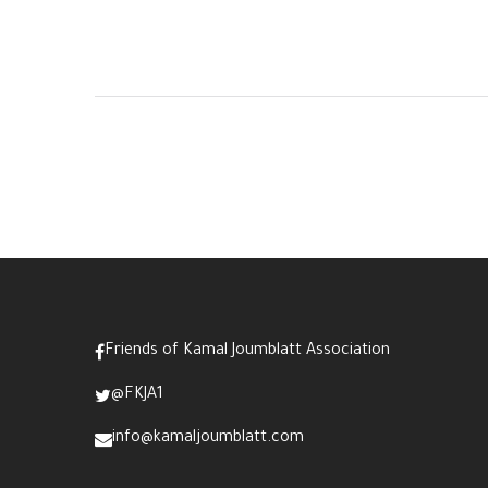
Friends of Kamal Joumblatt Association
@FKJA1
info@kamaljoumblatt.com