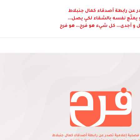
 عن رابطة أصدقاء كمال جنبلاط
متّع نفسه بالشقاء لكي يصل...
 و أجدى... كل شيء هو فرح... هو فرح