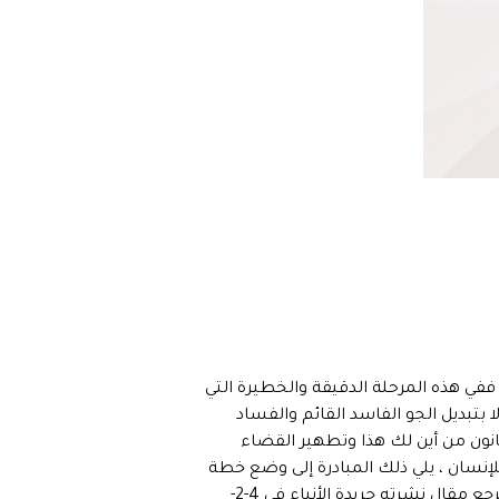
ففي هذه المرحلة الدقيقة والخطيرة التي
ا بتبديل الجو الفاسد القائم والفساد
انون من أين لك هذا وتطهير القضاء
إنسان ، يلي ذلك المبادرة إلى وضع خطة
شاملة لتنفيذ مشاريع شاملة للإصلاح في مختلف المجالات كنا طرحناها على العهد السابق ولم يؤخذ بها. (المرجع مقال نشرته جريدة الأنباء في 4-2-