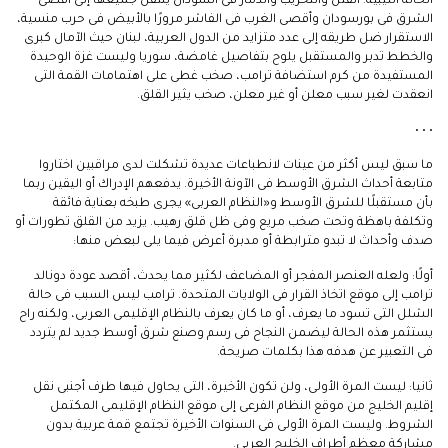
الحالة الليبية. القتل والتخريب والدمار فى السودان ينتقل جميعها إلى أقصى
الشرق فى بورسودان وأقصى الغرب فى الفاشر مرورًا بالأبيض فى حرب منسية،
الاستقرار ضل طريقه إلى عدد متزايد من الدول العربية، لبنان حيث الآمال كبرى
والخطط تدبر والمستقبل يلوح بتفاصيل غامضة، سوريا وليست غزة الوحيدة
المستفيدة من كرم استضافة ترامب، صخب غطى على اهتمامات القمة التى
انعقدت لغير سبب معلن أو غير معلن، صخب يثير القلق.
• • •
ما سبق ليس أكثر من عينات لانطباعات عديدة تشكلت لدى مراقبين اختاروا
متابعة أحداث الشرق الأوسط فى الآونة الأخيرة. يدفعهم الإدراك أو اليقين ربما
بأن مستقبلًا للشرق الأوسط و«النظام العربى» يجرى طبخه بعناية فائقة
وتكلفة باهظة وتحت صخب مريع وفى ظل قلق رهيب. يزيد من القلق تطورات أو
صدف وأحداث لا تبدو مترابطة أو مدبرة أعرض فيما يلى لبعض منها:
أولًا: ولعله العنصر المفجر أو المضاعف لكثير مما يحدث، أقصد عودة دونالد
ترامب إلى موقع اتخاذ القرار فى الولايات المتحدة. ترامب ليس السبب فى حالة
الشلل التى تسود ما يعرف، أو ما كان يعرف بالنظام الإقليمى العربى، ولكنه راح
يستثمر هذه الحالة ليضمن النجاح فى رسم وصنع شرق أوسط جديد لم يتردد
فى التعبير عن هدفه هذا بكلمات صريحة.
ثانيا: ليست المرة الأولى، ولن تكون الأخيرة، التى يحاول فيها طرف أجنبى نقل
إقليم الخليج من موقع النظام الفرعى إلى موقع النظام الإقليمى المكتمل
الشروط. وليست المرة الأولى فى السنوات الأخيرة تجتمع قمة عربية بدون
مشاركة معظم أطراف الخليج العربى.