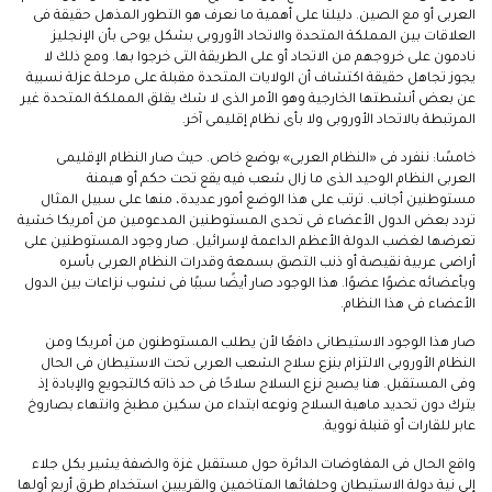
العربى أو مع الصين. دليلنا على أهمية ما نعرف هو التطور المذهل حقيقة فى
العلاقات بين المملكة المتحدة والاتحاد الأوروبى بشكل يوحى بأن الإنجليز
نادمون على خروجهم من الاتحاد أو على الطريقة التى خرجوا بها. ومع ذلك لا
يجوز تجاهل حقيقة اكتشاف أن الولايات المتحدة مقبلة على مرحلة عزلة نسبية
عن بعض أنشطتها الخارجية وهو الأمر الذى لا شك يقلق المملكة المتحدة غير
المرتبطة بالاتحاد الأوروبى ولا بأى نظام إقليمى آخر.
خامسًا: ننفرد فى «النظام العربى» بوضع خاص. حيث صار النظام الإقليمى
العربى النظام الوحيد الذى ما زال شعب فيه يقع تحت حكم أو هيمنة
مستوطنين أجانب. ترتب على هذا الوضع أمور عديدة، منها على سبيل المثال
تردد بعض الدول الأعضاء فى تحدى المستوطنين المدعومين من أمريكا خشية
تعرضها لغضب الدولة الأعظم الداعمة لإسرائيل. صار وجود المستوطنين على
أراضى عربية نقيصة أو ذنب التصق بسمعة وقدرات النظام العربى بأسره
وبأعضائه عضوًا عضوًا. هذا الوجود صار أيضًا سببًا فى نشوب نزاعات بين الدول
الأعضاء فى هذا النظام.
صار هذا الوجود الاستيطانى دافعًا لأن يطلب المستوطنون من أمريكا ومن
النظام الأوروبى الالتزام بنزع سلاح الشعب العربى تحت الاستيطان فى الحال
وفى المستقبل. هنا يصبح نزع السلاح سلاحًا فى حد ذاته كالتجويع والإبادة إذ
يترك دون تحديد ماهية السلاح ونوعه ابتداء من سكين مطبخ وانتهاء بصاروخ
عابر للقارات أو قنبلة نووية.
واقع الحال فى المفاوضات الدائرة حول مستقبل غزة والضفة يشير بكل جلاء
إلى نية دولة الاستيطان وحلفائها المتاخمين والقريبين استخدام طرق أربع أولها