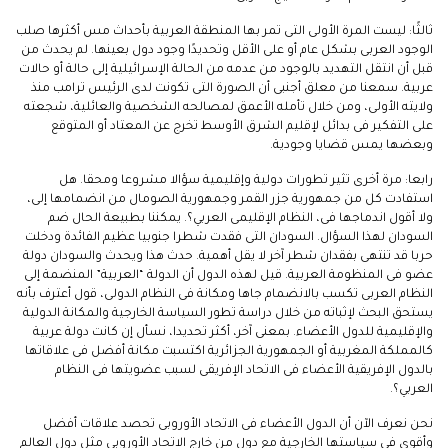
ثالثًا: ليست المرة الأولى التى تمر بها المنطقة العربية بأحداث مس أكثرها صلب
الوجود العربى بشكل عام أو على الأقل وتحديدًا وجود دول بعينها. لم يحدث من
قبل أن انتقل التهديد بالوجود من عدمه من الحالة الإسرائيلية إلى حالة أو حالات
عربية. سمعنا من معلق أجنبى أن الصورة التى تكونت لدى الرئيس ترامب منذ
ولايته الأولى، ومن خلال تأمله الأعمق لمصالحه الشخصية والعائلية، شجعته
على التفكير فى بدائل لإقليم الشرق الأوسط تخرج عن المعتاد أو المتوقع
وبعضها يمس قضايا وجودية.
رابعا: مرة أخرى تثير تطورات دولية وإقليمية سؤالا مشروعا ومحقا. هل
استفادت كل من جمهورية جزر القمر وجمهورية الصومال من انضمامها إلى،
ولا أقول اندماجها فى، النظام الإقليمى العربي؟. يمكننا بطبيعة الحال ضم
السودان لهذا السؤال. السودان التى فقدت شطرا جنوبيا عظيم الفائدة ودخلت
حربا قد تنتهى بفقدان شطر آخر لا يقل أهمية. حدث هذا ويحدث والسودان دولة
عضو فى المنظومة العربية. قيل لهذه الدول أن الدولة “العربية” المنضمة إلى
النظام العربى تكسب بالانضمام جاها ومكانة فى النظام الدولى، قول أعترف بأنه
يستحق البحث لإثباته من خلال دراسة تطور السياسة الخارجية والمكانة الدولية
والإقليمية للدول الأعضاء. بمعنى آخر، أكثر تحديدا، نسأل إن كانت دولة عربية
كالمملكة المغربية أو الجمهورية الجزائرية اكتسبت مكانة أفضل فى علاقاتها
بالدول الإفريقية الأعضاء فى الاتحاد الإفريقى لسبب عضويتها فى النظام
العربي؟.
نحن نعرف الآن أن الدول الأعضاء فى الاتحاد الأوروبى تحصد علاقات أفضل
وأقوى فى سياستها الخارجية مع دول من خارج الاتحاد الأوروبى مثل دول العالم