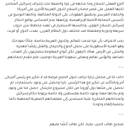
النزع الفعلى للسلاح وما شابهه فى غزة والضفة تحت إشراف إسرائيل المباشر،
ثانيها العمل على قصر مصادر السلاح للدول العربية الأخرى على أمريكا
والحلفاء الغربيين وتطبيق العقوبات على الدولة المخالفة، وثالثها التوسع فى
تأسيس الجماعة الأمنية الإبراهيمية، ورابعها عدم المساس بواقع احتكار
إسرائيل للسلاح النووى، وخامسها الاستمرار فى تنفيذ مخطط شن حروب
سريعة ودورية ومفتعلة ضد مختلف دول النظام العربى، بعدت الدول أو قربت.
يجب الاعتراف بأن غزة قدمت للعالم، وللدول العربية بخاصة، مثالًا نموذجيًا،
وهو القدرة الأسطورية على تحمل الجوع والحرمان والقتل رفضًا للهجرة
والتخلى عن الأرض. هناك كارهون لكل أنواع المقاومة يتضارعون بأن العذاب
تضاعف والبؤس تفاقم وبعض شعوبنا العربية حوصرت فلم نتقدم لحمايتهم.
• • •
حانت لنا فى مجمل زيارة ترامب لدول الخليج فرصة قد لا تتكرر مع رئيس أمريكى
آخر وبالتأكيد لن تتكرر مع هذا الرئيس. زارنا وحصل على وعود باستثمارات لم
تحصل على مثلها دول أوروبا من خلال مشروع مارشال. حصل منا على وعود
ولم يبادلها معنا بوعود خاصة بفلسطين ولا خاصة برعونة حكام إسرائيل
واعتداءاتهم المتكررة علينا مستندين إلى معتقداتهم الصفرية المنتهية دائما
بحتمية إلغاء وجودنا.
• • •
صحيح طالت الحرب علينا، لكن طالت أيضًا عليهم.