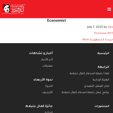
Economist
July 7, 2025
by
dev
Post
Previous
NYT
navigation
جريدة الجمهورية
Next
أخبار و نشاطات
الرئيسية
آخر الأخبار
متفرقات
الرابطة
لماذا رابطة اصدقاء كمال جنبلاط
ندوة الأربعاء
الهيئة الإدارية
لجان العمل التنفيذي
الندوة
برنامج عمل رابطة اصدقاء كمال جنبلاط
الأرشيف
جائزة كمال جنبلاط
المنشورات
الجائزة